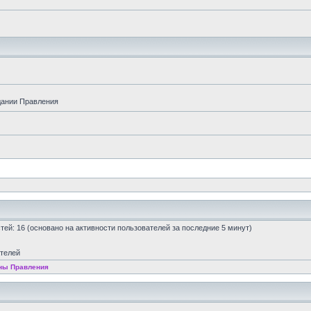
дании Правления
остей: 16 (основано на активности пользователей за последние 5 минут)
ателей
ны Правления