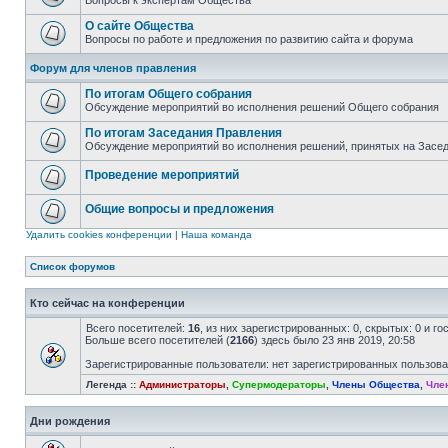
Вопросы к экспертам Общества
О сайте Общества
Вопросы по работе и предложения по развитию сайта и форума
Форум для членов правления
По итогам Общего собрания
Обсуждение мероприятий во исполнения решений Общего собрания
По итогам Заседания Правления
Обсуждение мероприятий во исполнения решений, принятых на Засе
Проведение мероприятий
Общие вопросы и предложения
Удалить cookies конференции
|
Наша команда
Список форумов
Кто сейчас на конференции
Всего посетителей:
16
, из них зарегистрированных: 0, скрытых: 0 и г
Больше всего посетителей (
2166
) здесь было 23 янв 2019, 20:58
Зарегистрированные пользователи: нет зарегистрированных пользов
Легенда ::
Администраторы
,
Супермодераторы
,
Члены Общества
,
Чле
Дни рождения