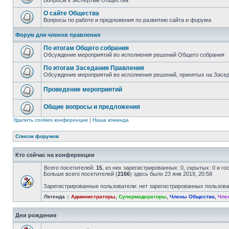
Вопросы к экспертам Общества
О сайте Общества
Вопросы по работе и предложения по развитию сайта и форума
Форум для членов правления
По итогам Общего собрания
Обсуждение мероприятий во исполнения решений Общего собрания
По итогам Заседания Правления
Обсуждение мероприятий во исполнения решений, принятых на Засе
Проведение мероприятий
Общие вопросы и предложения
Удалить cookies конференции
|
Наша команда
Список форумов
Кто сейчас на конференции
Всего посетителей:
15
, из них зарегистрированных: 0, скрытых: 0 и г
Больше всего посетителей (
2166
) здесь было 23 янв 2019, 20:58
Зарегистрированные пользователи: нет зарегистрированных пользов
Легенда ::
Администраторы
,
Супермодераторы
,
Члены Общества
,
Чле
Дни рождения