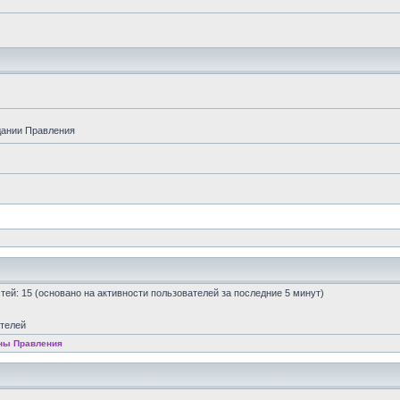
дании Правления
остей: 15 (основано на активности пользователей за последние 5 минут)
ателей
ны Правления