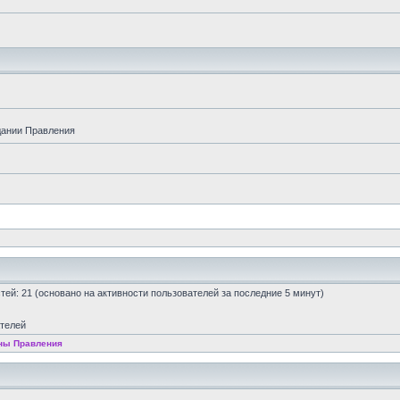
дании Правления
остей: 21 (основано на активности пользователей за последние 5 минут)
ателей
ны Правления