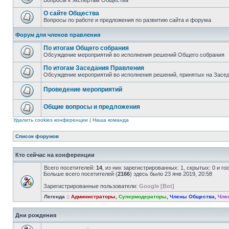
Вопросы к экспертам Общества
О сайте Общества
Вопросы по работе и предложения по развитию сайта и форума
Форум для членов правления
По итогам Общего собрания
Обсуждение мероприятий во исполнения решений Общего собрания
По итогам Заседания Правления
Обсуждение мероприятий во исполнения решений, принятых на Засе
Проведение мероприятий
Общие вопросы и предложения
Удалить cookies конференции
|
Наша команда
Список форумов
Кто сейчас на конференции
Всего посетителей:
14
, из них зарегистрированных: 1, скрытых: 0 и г
Больше всего посетителей (
2166
) здесь было 23 янв 2019, 20:58
Зарегистрированные пользователи:
Google [Bot]
Легенда ::
Администраторы
,
Супермодераторы
,
Члены Общества
,
Чле
Дни рождения