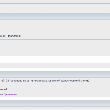
дании Правления
остей: 28 (основано на активности пользователей за последние 5 минут)
ателей
ны Правления