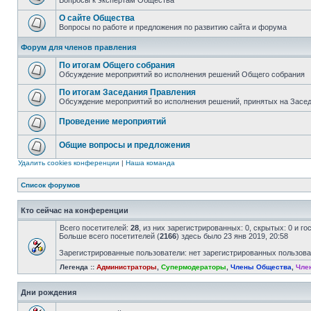
Вопросы к экспертам Общества
О сайте Общества
Вопросы по работе и предложения по развитию сайта и форума
Форум для членов правления
По итогам Общего собрания
Обсуждение мероприятий во исполнения решений Общего собрания
По итогам Заседания Правления
Обсуждение мероприятий во исполнения решений, принятых на Засе
Проведение мероприятий
Общие вопросы и предложения
Удалить cookies конференции
|
Наша команда
Список форумов
Кто сейчас на конференции
Всего посетителей:
28
, из них зарегистрированных: 0, скрытых: 0 и г
Больше всего посетителей (
2166
) здесь было 23 янв 2019, 20:58
Зарегистрированные пользователи: нет зарегистрированных пользов
Легенда ::
Администраторы
,
Супермодераторы
,
Члены Общества
,
Чле
Дни рождения