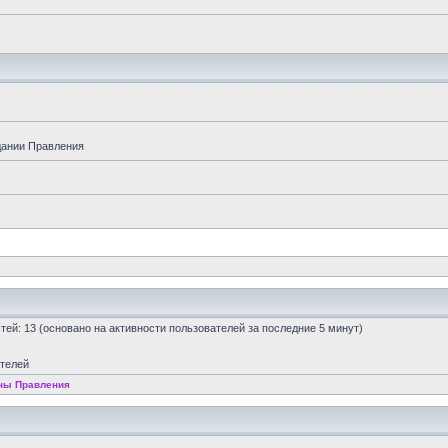
дании Правления
остей: 13 (основано на активности пользователей за последние 5 минут)
ателей
ны Правления