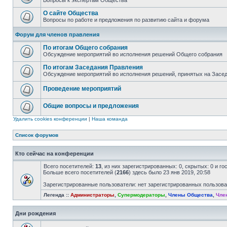
Вопросы к экспертам Общества
О сайте Общества
Вопросы по работе и предложения по развитию сайта и форума
Форум для членов правления
По итогам Общего собрания
Обсуждение мероприятий во исполнения решений Общего собрания
По итогам Заседания Правления
Обсуждение мероприятий во исполнения решений, принятых на Засе
Проведение мероприятий
Общие вопросы и предложения
Удалить cookies конференции
|
Наша команда
Список форумов
Кто сейчас на конференции
Всего посетителей:
13
, из них зарегистрированных: 0, скрытых: 0 и г
Больше всего посетителей (
2166
) здесь было 23 янв 2019, 20:58
Зарегистрированные пользователи: нет зарегистрированных пользов
Легенда ::
Администраторы
,
Супермодераторы
,
Члены Общества
,
Чле
Дни рождения