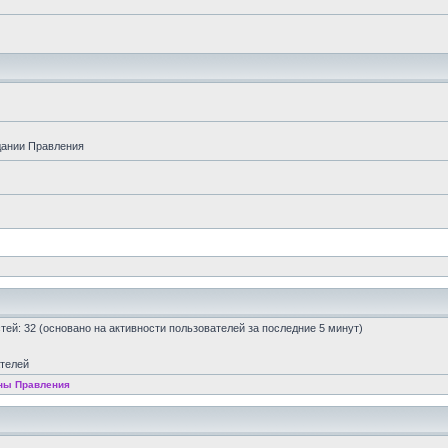
дании Правления
остей: 32 (основано на активности пользователей за последние 5 минут)
ателей
ны Правления