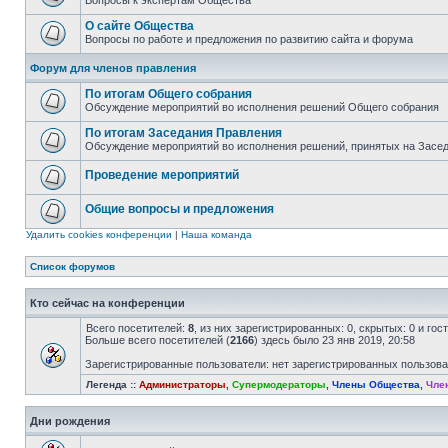
Вопросы к экспертам Общества
О сайте Общества
Вопросы по работе и предложения по развитию сайта и форума
Форум для членов правления
По итогам Общего собрания
Обсуждение мероприятий во исполнения решений Общего собрания
По итогам Заседания Правления
Обсуждение мероприятий во исполнения решений, принятых на Засе
Проведение мероприятий
Общие вопросы и предложения
Удалить cookies конференции
|
Наша команда
Список форумов
Кто сейчас на конференции
Всего посетителей:
8
, из них зарегистрированных: 0, скрытых: 0 и го
Больше всего посетителей (
2166
) здесь было 23 янв 2019, 20:58
Зарегистрированные пользователи: нет зарегистрированных пользов
Легенда ::
Администраторы
,
Супермодераторы
,
Члены Общества
,
Чле
Дни рождения