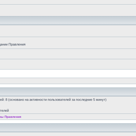
дании Правления
стей: 8 (основано на активности пользователей за последние 5 минут)
ателей
ны Правления