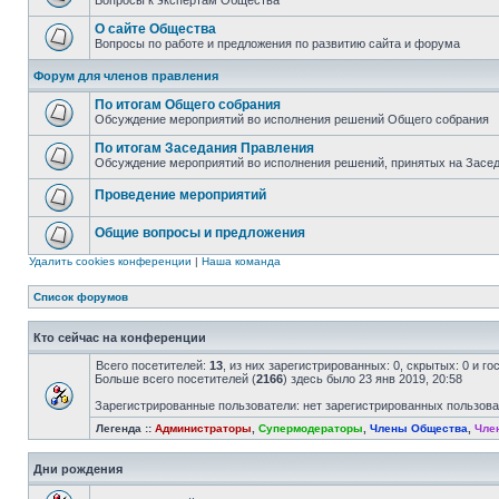
Вопросы к экспертам Общества
О сайте Общества
Вопросы по работе и предложения по развитию сайта и форума
Форум для членов правления
По итогам Общего собрания
Обсуждение мероприятий во исполнения решений Общего собрания
По итогам Заседания Правления
Обсуждение мероприятий во исполнения решений, принятых на Засе
Проведение мероприятий
Общие вопросы и предложения
Удалить cookies конференции
|
Наша команда
Список форумов
Кто сейчас на конференции
Всего посетителей:
13
, из них зарегистрированных: 0, скрытых: 0 и г
Больше всего посетителей (
2166
) здесь было 23 янв 2019, 20:58
Зарегистрированные пользователи: нет зарегистрированных пользов
Легенда ::
Администраторы
,
Супермодераторы
,
Члены Общества
,
Чле
Дни рождения