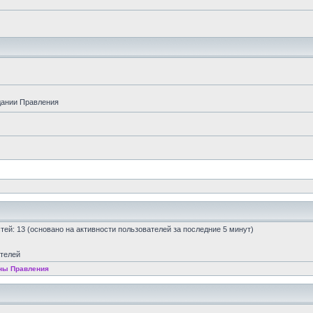
дании Правления
остей: 13 (основано на активности пользователей за последние 5 минут)
ателей
ны Правления