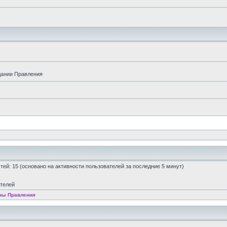
дании Правления
остей: 15 (основано на активности пользователей за последние 5 минут)
ателей
ны Правления