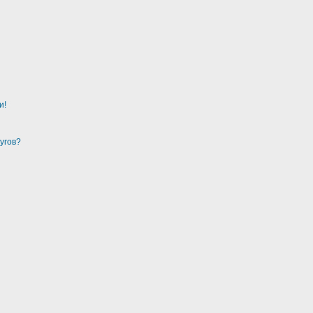
и!
угов?