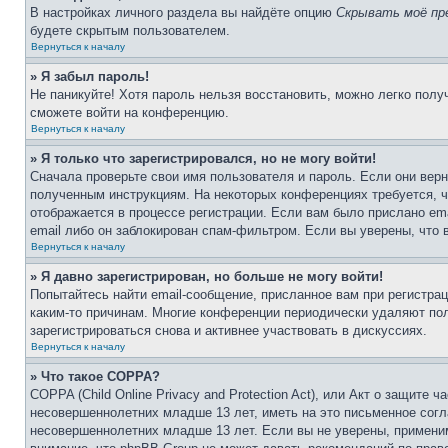
В настройках личного раздела вы найдёте опцию
Скрывать моё пр
будете скрытым пользователем.
Вернуться к началу
» Я забыл пароль!
Не паникуйте! Хотя пароль нельзя восстановить, можно легко пол
сможете войти на конференцию.
Вернуться к началу
» Я только что зарегистрировался, но не могу войти!
Сначала проверьте свои имя пользователя и пароль. Если они верн
полученным инструкциям. На некоторых конференциях требуется, 
отображается в процессе регистрации. Если вам было прислано em
email либо он заблокирован спам-фильтром. Если вы уверены, что 
Вернуться к началу
» Я давно зарегистрирован, но больше не могу войти!
Попытайтесь найти email-сообщение, присланное вам при регистрац
каким-то причинам. Многие конференции периодически удаляют по
зарегистрироваться снова и активнее участвовать в дискуссиях.
Вернуться к началу
» Что такое COPPA?
COPPA (Child Online Privacy and Protection Act), или Акт о защите
несовершеннолетних младше 13 лет, иметь на это письменное согл
несовершеннолетних младше 13 лет. Если вы не уверены, применим