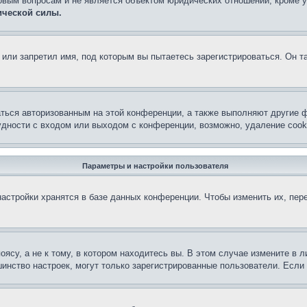
овым вопросам и не является объектом юридических отношений, кроме 
ической силы.
или запретил имя, под которым вы пытаетесь зарегистрироваться. Он т
аться авторизованным на этой конференции, а также выполняют другие ф
дности с входом или выходом с конференции, возможно, удаление cook
Параметры и настройки пользователя
астройки хранятся в базе данных конференции. Чтобы изменить их, пер
су, а не к тому, в котором находитесь вы. В этом случае измените в ли
льшинство настроек, могут только зарегистрированные пользователи. Есл