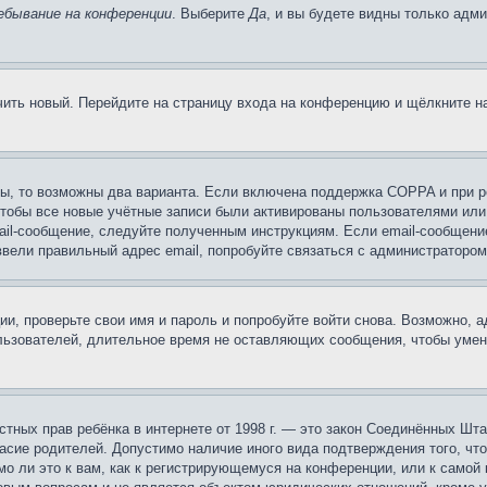
ебывание на конференции
. Выберите
Да
, и вы будете видны только адм
учить новый. Перейдите на страницу входа на конференцию и щёлкните 
ы, то возможны два варианта. Если включена поддержка COPPA и при ре
чтобы все новые учётные записи были активированы пользователями или
ail-сообщение, следуйте полученным инструкциям. Если email-сообщение
ввели правильный адрес email, попробуйте связаться с администратором
ии, проверьте свои имя и пароль и попробуйте войти снова. Возможно,
льзователей, длительное время не оставляющих сообщения, чтобы умен
 частных прав ребёнка в интернете от 1998 г. — это закон Соединённых 
асие родителей. Допустимо наличие иного вида подтверждения того, чт
о ли это к вам, как к регистрирующемуся на конференции, или к самой