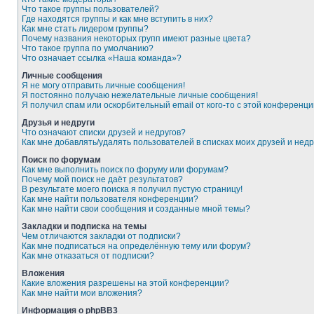
Что такое группы пользователей?
Где находятся группы и как мне вступить в них?
Как мне стать лидером группы?
Почему названия некоторых групп имеют разные цвета?
Что такое группа по умолчанию?
Что означает ссылка «Наша команда»?
Личные сообщения
Я не могу отправить личные сообщения!
Я постоянно получаю нежелательные личные сообщения!
Я получил спам или оскорбительный email от кого-то с этой конференци
Друзья и недруги
Что означают списки друзей и недругов?
Как мне добавлять/удалять пользователей в списках моих друзей и недр
Поиск по форумам
Как мне выполнить поиск по форуму или форумам?
Почему мой поиск не даёт результатов?
В результате моего поиска я получил пустую страницу!
Как мне найти пользователя конференции?
Как мне найти свои сообщения и созданные мной темы?
Закладки и подписка на темы
Чем отличаются закладки от подписки?
Как мне подписаться на определённую тему или форум?
Как мне отказаться от подписки?
Вложения
Какие вложения разрешены на этой конференции?
Как мне найти мои вложения?
Информация о phpBB3