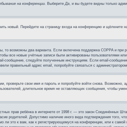
ебывание на конференции
. Выберите
Да
, и вы будете видны только адм
учить новый. Перейдите на страницу входа на конференцию и щёлкните 
ы, то возможны два варианта. Если включена поддержка COPPA и при ре
чтобы все новые учётные записи были активированы пользователями или
ail-сообщение, следуйте полученным инструкциям. Если email-сообщение
ввели правильный адрес email, попробуйте связаться с администратором
ии, проверьте свои имя и пароль и попробуйте войти снова. Возможно,
льзователей, длительное время не оставляющих сообщения, чтобы умен
 частных прав ребёнка в интернете от 1998 г. — это закон Соединённых 
асие родителей. Допустимо наличие иного вида подтверждения того, чт
о ли это к вам, как к регистрирующемуся на конференции, или к самой