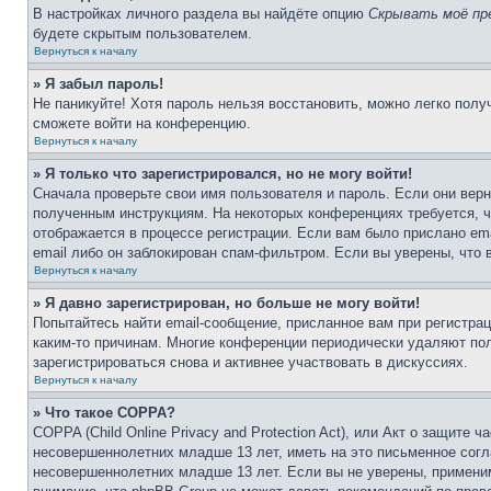
В настройках личного раздела вы найдёте опцию
Скрывать моё пр
будете скрытым пользователем.
Вернуться к началу
» Я забыл пароль!
Не паникуйте! Хотя пароль нельзя восстановить, можно легко пол
сможете войти на конференцию.
Вернуться к началу
» Я только что зарегистрировался, но не могу войти!
Сначала проверьте свои имя пользователя и пароль. Если они верн
полученным инструкциям. На некоторых конференциях требуется, 
отображается в процессе регистрации. Если вам было прислано em
email либо он заблокирован спам-фильтром. Если вы уверены, что 
Вернуться к началу
» Я давно зарегистрирован, но больше не могу войти!
Попытайтесь найти email-сообщение, присланное вам при регистрац
каким-то причинам. Многие конференции периодически удаляют по
зарегистрироваться снова и активнее участвовать в дискуссиях.
Вернуться к началу
» Что такое COPPA?
COPPA (Child Online Privacy and Protection Act), или Акт о защите
несовершеннолетних младше 13 лет, иметь на это письменное согл
несовершеннолетних младше 13 лет. Если вы не уверены, применим