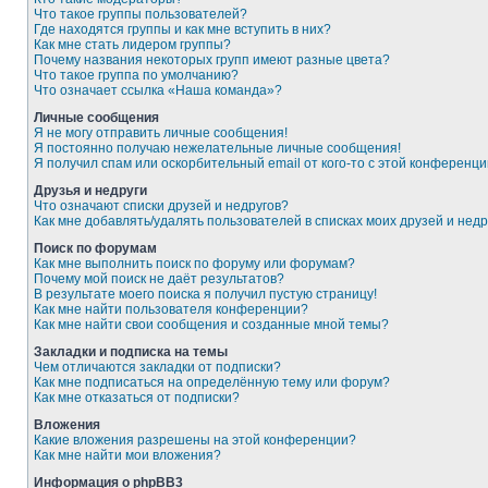
Что такое группы пользователей?
Где находятся группы и как мне вступить в них?
Как мне стать лидером группы?
Почему названия некоторых групп имеют разные цвета?
Что такое группа по умолчанию?
Что означает ссылка «Наша команда»?
Личные сообщения
Я не могу отправить личные сообщения!
Я постоянно получаю нежелательные личные сообщения!
Я получил спам или оскорбительный email от кого-то с этой конференци
Друзья и недруги
Что означают списки друзей и недругов?
Как мне добавлять/удалять пользователей в списках моих друзей и недр
Поиск по форумам
Как мне выполнить поиск по форуму или форумам?
Почему мой поиск не даёт результатов?
В результате моего поиска я получил пустую страницу!
Как мне найти пользователя конференции?
Как мне найти свои сообщения и созданные мной темы?
Закладки и подписка на темы
Чем отличаются закладки от подписки?
Как мне подписаться на определённую тему или форум?
Как мне отказаться от подписки?
Вложения
Какие вложения разрешены на этой конференции?
Как мне найти мои вложения?
Информация о phpBB3