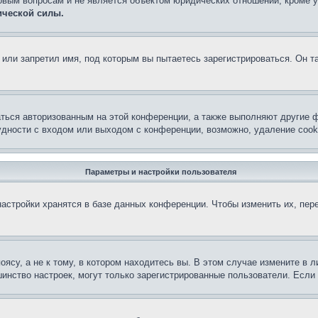
овым вопросам и не является объектом юридических отношений, кроме 
ической силы.
или запретил имя, под которым вы пытаетесь зарегистрироваться. Он т
аться авторизованным на этой конференции, а также выполняют другие ф
дности с входом или выходом с конференции, возможно, удаление cook
Параметры и настройки пользователя
астройки хранятся в базе данных конференции. Чтобы изменить их, пер
су, а не к тому, в котором находитесь вы. В этом случае измените в ли
льшинство настроек, могут только зарегистрированные пользователи. Есл