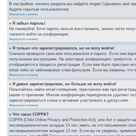
В настройках личного раздела вы найдёте опцию
Скрывать моё пр
будете скрытым пользователем.
Вернуться к началу
» Я забыл пароль!
Не паникуйте! Хотя пароль нельзя восстановить, можно легко пол
сможете войти на конференцию.
Вернуться к началу
» Я только что зарегистрировался, но не могу войти!
Сначала проверьте свои имя пользователя и пароль. Если они верн
полученным инструкциям. На некоторых конференциях требуется, 
отображается в процессе регистрации. Если вам было прислано em
email либо он заблокирован спам-фильтром. Если вы уверены, что 
Вернуться к началу
» Я давно зарегистрирован, но больше не могу войти!
Попытайтесь найти email-сообщение, присланное вам при регистрац
каким-то причинам. Многие конференции периодически удаляют по
зарегистрироваться снова и активнее участвовать в дискуссиях.
Вернуться к началу
» Что такое COPPA?
COPPA (Child Online Privacy and Protection Act), или Акт о защите
несовершеннолетних младше 13 лет, иметь на это письменное согл
несовершеннолетних младше 13 лет. Если вы не уверены, применим