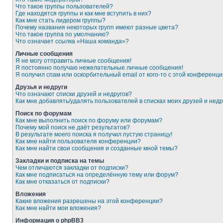
Что такое группы пользователей?
Где находятся группы и как мне вступить в них?
Как мне стать лидером группы?
Почему названия некоторых групп имеют разные цвета?
Что такое группа по умолчанию?
Что означает ссылка «Наша команда»?
Личные сообщения
Я не могу отправить личные сообщения!
Я постоянно получаю нежелательные личные сообщения!
Я получил спам или оскорбительный email от кого-то с этой конференци
Друзья и недруги
Что означают списки друзей и недругов?
Как мне добавлять/удалять пользователей в списках моих друзей и недр
Поиск по форумам
Как мне выполнить поиск по форуму или форумам?
Почему мой поиск не даёт результатов?
В результате моего поиска я получил пустую страницу!
Как мне найти пользователя конференции?
Как мне найти свои сообщения и созданные мной темы?
Закладки и подписка на темы
Чем отличаются закладки от подписки?
Как мне подписаться на определённую тему или форум?
Как мне отказаться от подписки?
Вложения
Какие вложения разрешены на этой конференции?
Как мне найти мои вложения?
Информация о phpBB3