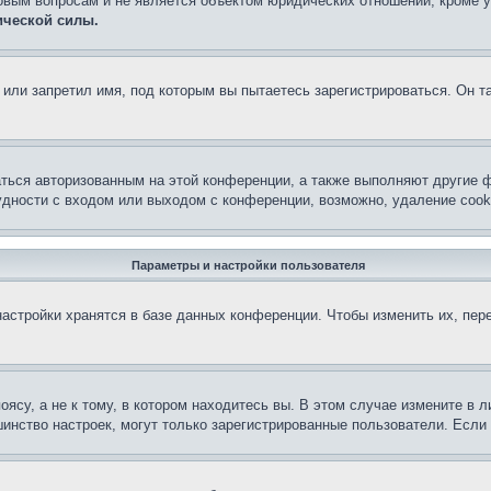
овым вопросам и не является объектом юридических отношений, кроме 
ической силы.
или запретил имя, под которым вы пытаетесь зарегистрироваться. Он т
аться авторизованным на этой конференции, а также выполняют другие ф
дности с входом или выходом с конференции, возможно, удаление cook
Параметры и настройки пользователя
астройки хранятся в базе данных конференции. Чтобы изменить их, пер
су, а не к тому, в котором находитесь вы. В этом случае измените в ли
льшинство настроек, могут только зарегистрированные пользователи. Есл