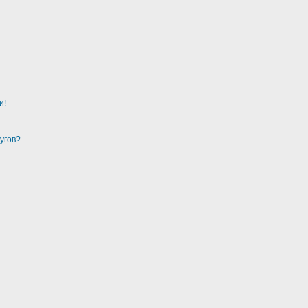
и!
угов?