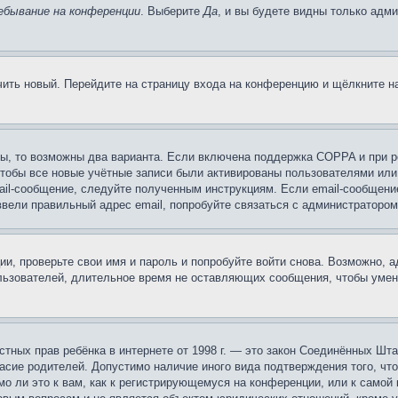
ебывание на конференции
. Выберите
Да
, и вы будете видны только адм
учить новый. Перейдите на страницу входа на конференцию и щёлкните 
ы, то возможны два варианта. Если включена поддержка COPPA и при ре
чтобы все новые учётные записи были активированы пользователями или
ail-сообщение, следуйте полученным инструкциям. Если email-сообщение
ввели правильный адрес email, попробуйте связаться с администратором
ии, проверьте свои имя и пароль и попробуйте войти снова. Возможно,
льзователей, длительное время не оставляющих сообщения, чтобы умен
 частных прав ребёнка в интернете от 1998 г. — это закон Соединённых 
асие родителей. Допустимо наличие иного вида подтверждения того, чт
о ли это к вам, как к регистрирующемуся на конференции, или к самой