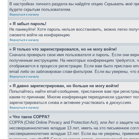
В настройках личного раздела вы найдёте опцию
Скрывать моё пр
будете скрытым пользователем.
Вернуться к началу
» Я забыл пароль!
Не паникуйте! Хотя пароль нельзя восстановить, можно легко пол
сможете войти на конференцию.
Вернуться к началу
» Я только что зарегистрировался, но не могу войти!
Сначала проверьте свои имя пользователя и пароль. Если они верн
полученным инструкциям. На некоторых конференциях требуется, 
отображается в процессе регистрации. Если вам было прислано em
email либо он заблокирован спам-фильтром. Если вы уверены, что 
Вернуться к началу
» Я давно зарегистрирован, но больше не могу войти!
Попытайтесь найти email-сообщение, присланное вам при регистрац
каким-то причинам. Многие конференции периодически удаляют по
зарегистрироваться снова и активнее участвовать в дискуссиях.
Вернуться к началу
» Что такое COPPA?
COPPA (Child Online Privacy and Protection Act), или Акт о защите
несовершеннолетних младше 13 лет, иметь на это письменное согл
несовершеннолетних младше 13 лет. Если вы не уверены, применим