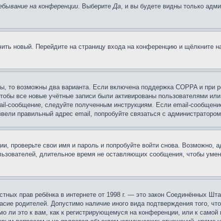
ебывание на конференции
. Выберите
Да
, и вы будете видны только адм
учить новый. Перейдите на страницу входа на конференцию и щёлкните 
ы, то возможны два варианта. Если включена поддержка COPPA и при ре
чтобы все новые учётные записи были активированы пользователями или
ail-сообщение, следуйте полученным инструкциям. Если email-сообщение
ввели правильный адрес email, попробуйте связаться с администратором
ии, проверьте свои имя и пароль и попробуйте войти снова. Возможно,
льзователей, длительное время не оставляющих сообщения, чтобы умен
 частных прав ребёнка в интернете от 1998 г. — это закон Соединённых 
асие родителей. Допустимо наличие иного вида подтверждения того, чт
о ли это к вам, как к регистрирующемуся на конференции, или к самой