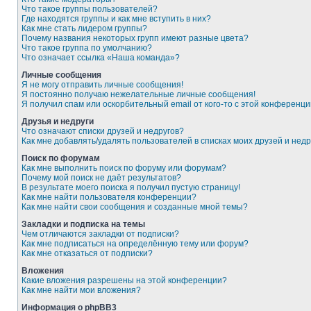
Что такое группы пользователей?
Где находятся группы и как мне вступить в них?
Как мне стать лидером группы?
Почему названия некоторых групп имеют разные цвета?
Что такое группа по умолчанию?
Что означает ссылка «Наша команда»?
Личные сообщения
Я не могу отправить личные сообщения!
Я постоянно получаю нежелательные личные сообщения!
Я получил спам или оскорбительный email от кого-то с этой конференци
Друзья и недруги
Что означают списки друзей и недругов?
Как мне добавлять/удалять пользователей в списках моих друзей и недр
Поиск по форумам
Как мне выполнить поиск по форуму или форумам?
Почему мой поиск не даёт результатов?
В результате моего поиска я получил пустую страницу!
Как мне найти пользователя конференции?
Как мне найти свои сообщения и созданные мной темы?
Закладки и подписка на темы
Чем отличаются закладки от подписки?
Как мне подписаться на определённую тему или форум?
Как мне отказаться от подписки?
Вложения
Какие вложения разрешены на этой конференции?
Как мне найти мои вложения?
Информация о phpBB3