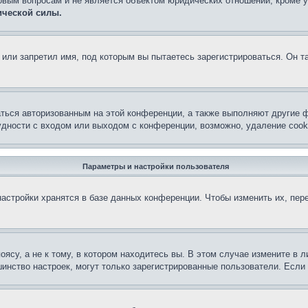
овым вопросам и не является объектом юридических отношений, кроме 
ической силы.
или запретил имя, под которым вы пытаетесь зарегистрироваться. Он т
аться авторизованным на этой конференции, а также выполняют другие ф
дности с входом или выходом с конференции, возможно, удаление cook
Параметры и настройки пользователя
астройки хранятся в базе данных конференции. Чтобы изменить их, пер
су, а не к тому, в котором находитесь вы. В этом случае измените в ли
льшинство настроек, могут только зарегистрированные пользователи. Есл