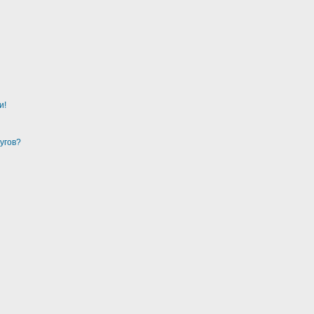
и!
угов?