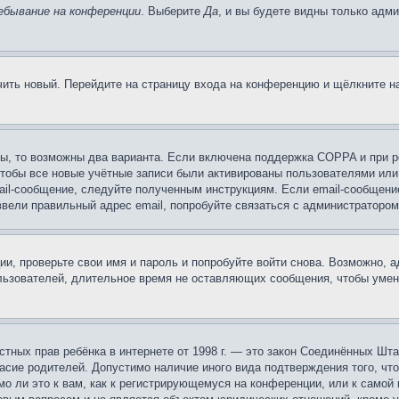
ебывание на конференции
. Выберите
Да
, и вы будете видны только адм
учить новый. Перейдите на страницу входа на конференцию и щёлкните 
ы, то возможны два варианта. Если включена поддержка COPPA и при ре
чтобы все новые учётные записи были активированы пользователями или
ail-сообщение, следуйте полученным инструкциям. Если email-сообщение
ввели правильный адрес email, попробуйте связаться с администратором
ии, проверьте свои имя и пароль и попробуйте войти снова. Возможно,
льзователей, длительное время не оставляющих сообщения, чтобы умен
 частных прав ребёнка в интернете от 1998 г. — это закон Соединённых 
асие родителей. Допустимо наличие иного вида подтверждения того, чт
о ли это к вам, как к регистрирующемуся на конференции, или к самой