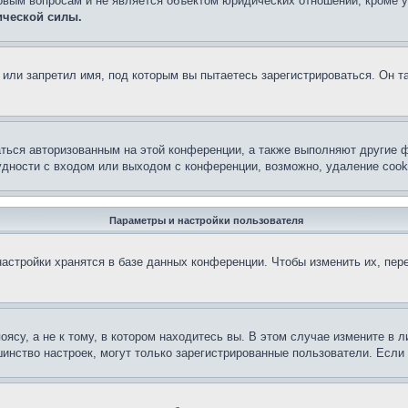
овым вопросам и не является объектом юридических отношений, кроме 
ической силы.
или запретил имя, под которым вы пытаетесь зарегистрироваться. Он т
аться авторизованным на этой конференции, а также выполняют другие ф
дности с входом или выходом с конференции, возможно, удаление cook
Параметры и настройки пользователя
астройки хранятся в базе данных конференции. Чтобы изменить их, пер
су, а не к тому, в котором находитесь вы. В этом случае измените в ли
льшинство настроек, могут только зарегистрированные пользователи. Есл