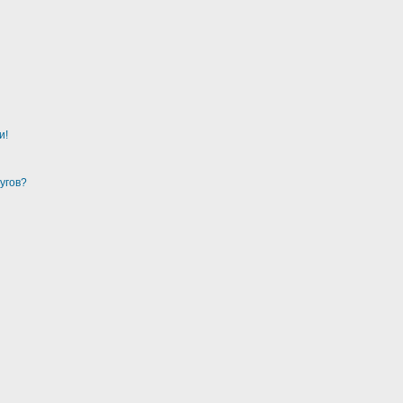
и!
угов?