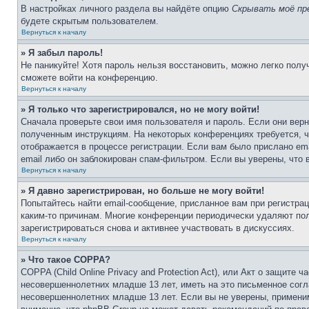
В настройках личного раздела вы найдёте опцию
Скрывать моё пр
будете скрытым пользователем.
Вернуться к началу
» Я забыл пароль!
Не паникуйте! Хотя пароль нельзя восстановить, можно легко пол
сможете войти на конференцию.
Вернуться к началу
» Я только что зарегистрировался, но не могу войти!
Сначала проверьте свои имя пользователя и пароль. Если они верн
полученным инструкциям. На некоторых конференциях требуется, 
отображается в процессе регистрации. Если вам было прислано em
email либо он заблокирован спам-фильтром. Если вы уверены, что 
Вернуться к началу
» Я давно зарегистрирован, но больше не могу войти!
Попытайтесь найти email-сообщение, присланное вам при регистрац
каким-то причинам. Многие конференции периодически удаляют по
зарегистрироваться снова и активнее участвовать в дискуссиях.
Вернуться к началу
» Что такое COPPA?
COPPA (Child Online Privacy and Protection Act), или Акт о защите
несовершеннолетних младше 13 лет, иметь на это письменное согл
несовершеннолетних младше 13 лет. Если вы не уверены, применим