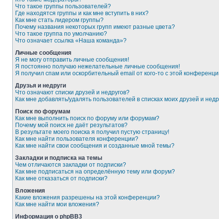
Что такое группы пользователей?
Где находятся группы и как мне вступить в них?
Как мне стать лидером группы?
Почему названия некоторых групп имеют разные цвета?
Что такое группа по умолчанию?
Что означает ссылка «Наша команда»?
Личные сообщения
Я не могу отправить личные сообщения!
Я постоянно получаю нежелательные личные сообщения!
Я получил спам или оскорбительный email от кого-то с этой конференци
Друзья и недруги
Что означают списки друзей и недругов?
Как мне добавлять/удалять пользователей в списках моих друзей и недр
Поиск по форумам
Как мне выполнить поиск по форуму или форумам?
Почему мой поиск не даёт результатов?
В результате моего поиска я получил пустую страницу!
Как мне найти пользователя конференции?
Как мне найти свои сообщения и созданные мной темы?
Закладки и подписка на темы
Чем отличаются закладки от подписки?
Как мне подписаться на определённую тему или форум?
Как мне отказаться от подписки?
Вложения
Какие вложения разрешены на этой конференции?
Как мне найти мои вложения?
Информация о phpBB3