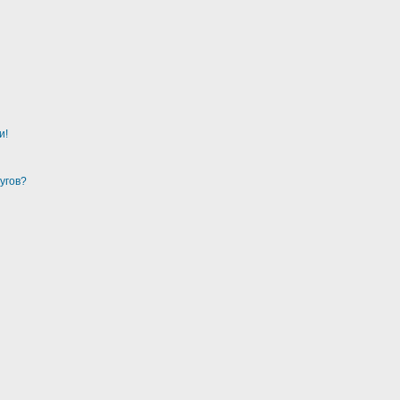
и!
угов?