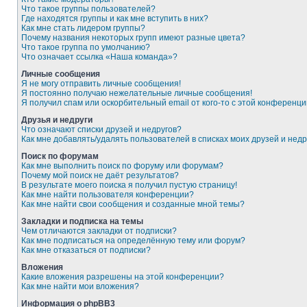
Что такое группы пользователей?
Где находятся группы и как мне вступить в них?
Как мне стать лидером группы?
Почему названия некоторых групп имеют разные цвета?
Что такое группа по умолчанию?
Что означает ссылка «Наша команда»?
Личные сообщения
Я не могу отправить личные сообщения!
Я постоянно получаю нежелательные личные сообщения!
Я получил спам или оскорбительный email от кого-то с этой конференци
Друзья и недруги
Что означают списки друзей и недругов?
Как мне добавлять/удалять пользователей в списках моих друзей и недр
Поиск по форумам
Как мне выполнить поиск по форуму или форумам?
Почему мой поиск не даёт результатов?
В результате моего поиска я получил пустую страницу!
Как мне найти пользователя конференции?
Как мне найти свои сообщения и созданные мной темы?
Закладки и подписка на темы
Чем отличаются закладки от подписки?
Как мне подписаться на определённую тему или форум?
Как мне отказаться от подписки?
Вложения
Какие вложения разрешены на этой конференции?
Как мне найти мои вложения?
Информация о phpBB3