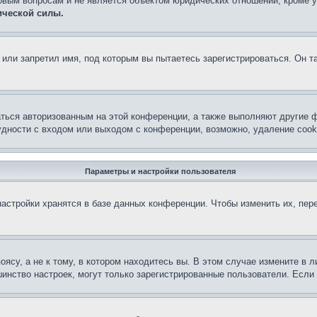
овым вопросам и не является объектом юридических отношений, кроме 
ической силы.
или запретил имя, под которым вы пытаетесь зарегистрироваться. Он т
аться авторизованным на этой конференции, а также выполняют другие ф
дности с входом или выходом с конференции, возможно, удаление cook
Параметры и настройки пользователя
астройки хранятся в базе данных конференции. Чтобы изменить их, пер
су, а не к тому, в котором находитесь вы. В этом случае измените в ли
льшинство настроек, могут только зарегистрированные пользователи. Есл