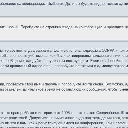
ебывание на конференции
. Выберите
Да
, и вы будете видны только адм
учить новый. Перейдите на страницу входа на конференцию и щёлкните 
ы, то возможны два варианта. Если включена поддержка COPPA и при ре
чтобы все новые учётные записи были активированы пользователями или
ail-сообщение, следуйте полученным инструкциям. Если email-сообщение
ввели правильный адрес email, попробуйте связаться с администратором
ии, проверьте свои имя и пароль и попробуйте войти снова. Возможно,
льзователей, длительное время не оставляющих сообщения, чтобы умен
 частных прав ребёнка в интернете от 1998 г. — это закон Соединённых 
асие родителей. Допустимо наличие иного вида подтверждения того, чт
о ли это к вам, как к регистрирующемуся на конференции, или к самой