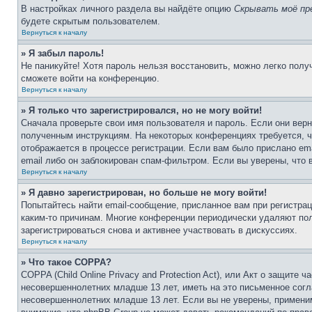
В настройках личного раздела вы найдёте опцию
Скрывать моё пр
будете скрытым пользователем.
Вернуться к началу
» Я забыл пароль!
Не паникуйте! Хотя пароль нельзя восстановить, можно легко пол
сможете войти на конференцию.
Вернуться к началу
» Я только что зарегистрировался, но не могу войти!
Сначала проверьте свои имя пользователя и пароль. Если они верн
полученным инструкциям. На некоторых конференциях требуется, 
отображается в процессе регистрации. Если вам было прислано em
email либо он заблокирован спам-фильтром. Если вы уверены, что 
Вернуться к началу
» Я давно зарегистрирован, но больше не могу войти!
Попытайтесь найти email-сообщение, присланное вам при регистрац
каким-то причинам. Многие конференции периодически удаляют по
зарегистрироваться снова и активнее участвовать в дискуссиях.
Вернуться к началу
» Что такое COPPA?
COPPA (Child Online Privacy and Protection Act), или Акт о защите
несовершеннолетних младше 13 лет, иметь на это письменное согл
несовершеннолетних младше 13 лет. Если вы не уверены, применим