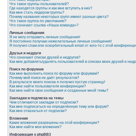
Что такое группы пользователей?
Где находятся группы и как мне вступить в них?
Как мне стать лидером группы?
Почему названия некоторых групп имеют разные цвета?
Что такое группа по умолчанию?
Что означает ссылка «Наша команда»?
Личные сообщения
Я не могу отправить личные сообщения!
Я постоянно получаю нежелательные личные сообщения!
Я получил спам или оскорбительный email от кого-то с этой конференци
Друзья и недруги
Что означают списки друзей и недругов?
Как мне добавлять/удалять пользователей в списках моих друзей и недр
Поиск по форумам
Как мне выполнить поиск по форуму или форумам?
Почему мой поиск не даёт результатов?
В результате моего поиска я получил пустую страницу!
Как мне найти пользователя конференции?
Как мне найти свои сообщения и созданные мной темы?
Закладки и подписка на темы
Чем отличаются закладки от подписки?
Как мне подписаться на определённую тему или форум?
Как мне отказаться от подписки?
Вложения
Какие вложения разрешены на этой конференции?
Как мне найти мои вложения?
Информация о phpBB3