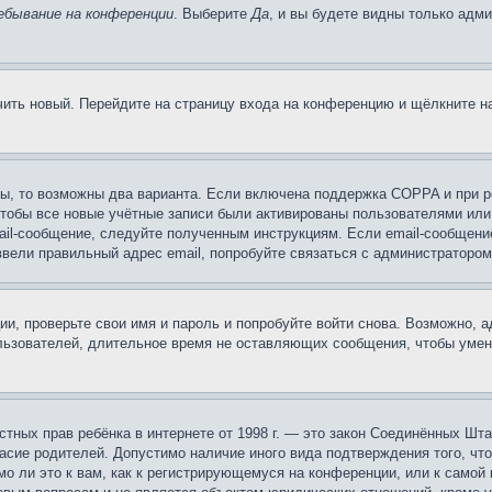
ебывание на конференции
. Выберите
Да
, и вы будете видны только адм
учить новый. Перейдите на страницу входа на конференцию и щёлкните 
ы, то возможны два варианта. Если включена поддержка COPPA и при ре
чтобы все новые учётные записи были активированы пользователями или
ail-сообщение, следуйте полученным инструкциям. Если email-сообщение
ввели правильный адрес email, попробуйте связаться с администратором
ии, проверьте свои имя и пароль и попробуйте войти снова. Возможно,
льзователей, длительное время не оставляющих сообщения, чтобы умен
 частных прав ребёнка в интернете от 1998 г. — это закон Соединённых 
асие родителей. Допустимо наличие иного вида подтверждения того, чт
о ли это к вам, как к регистрирующемуся на конференции, или к самой