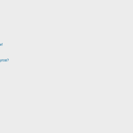
и!
угов?