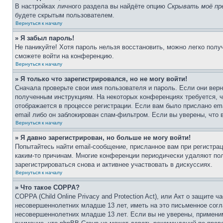
В настройках личного раздела вы найдёте опцию
Скрывать моё пр
будете скрытым пользователем.
Вернуться к началу
» Я забыл пароль!
Не паникуйте! Хотя пароль нельзя восстановить, можно легко пол
сможете войти на конференцию.
Вернуться к началу
» Я только что зарегистрировался, но не могу войти!
Сначала проверьте свои имя пользователя и пароль. Если они верн
полученным инструкциям. На некоторых конференциях требуется, 
отображается в процессе регистрации. Если вам было прислано em
email либо он заблокирован спам-фильтром. Если вы уверены, что 
Вернуться к началу
» Я давно зарегистрирован, но больше не могу войти!
Попытайтесь найти email-сообщение, присланное вам при регистрац
каким-то причинам. Многие конференции периодически удаляют по
зарегистрироваться снова и активнее участвовать в дискуссиях.
Вернуться к началу
» Что такое COPPA?
COPPA (Child Online Privacy and Protection Act), или Акт о защите
несовершеннолетних младше 13 лет, иметь на это письменное согл
несовершеннолетних младше 13 лет. Если вы не уверены, применим