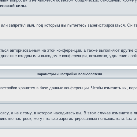
овым вопросам и не является объектом юридических отношений, кроме 
ической силы.
или запретил имя, под которым вы пытаетесь зарегистрироваться. Он т
аться авторизованным на этой конференции, а также выполняют другие ф
дности с входом или выходом с конференции, возможно, удаление cook
Параметры и настройки пользователя
астройки хранятся в базе данных конференции. Чтобы изменить их, пер
су, а не к тому, в котором находитесь вы. В этом случае измените в ли
льшинство настроек, могут только зарегистрированные пользователи. Есл