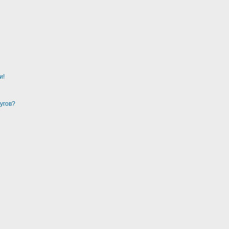
и!
угов?