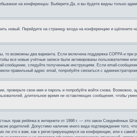
ебывание на конференции
. Выберите
Да
, и вы будете видны только адм
учить новый. Перейдите на страницу входа на конференцию и щёлкните 
ы, то возможны два варианта. Если включена поддержка COPPA и при ре
чтобы все новые учётные записи были активированы пользователями или
ail-сообщение, следуйте полученным инструкциям. Если email-сообщение
ввели правильный адрес email, попробуйте связаться с администратором
ии, проверьте свои имя и пароль и попробуйте войти снова. Возможно,
льзователей, длительное время не оставляющих сообщения, чтобы умен
 частных прав ребёнка в интернете от 1998 г. — это закон Соединённых 
асие родителей. Допустимо наличие иного вида подтверждения того, чт
о ли это к вам, как к регистрирующемуся на конференции, или к самой