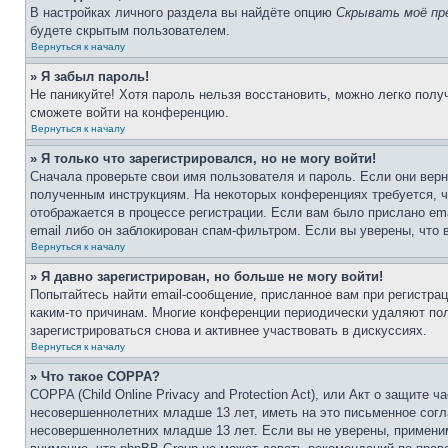
В настройках личного раздела вы найдёте опцию
Скрывать моё пр
будете скрытым пользователем.
Вернуться к началу
» Я забыл пароль!
Не паникуйте! Хотя пароль нельзя восстановить, можно легко пол
сможете войти на конференцию.
Вернуться к началу
» Я только что зарегистрировался, но не могу войти!
Сначала проверьте свои имя пользователя и пароль. Если они верн
полученным инструкциям. На некоторых конференциях требуется, 
отображается в процессе регистрации. Если вам было прислано em
email либо он заблокирован спам-фильтром. Если вы уверены, что 
Вернуться к началу
» Я давно зарегистрирован, но больше не могу войти!
Попытайтесь найти email-сообщение, присланное вам при регистрац
каким-то причинам. Многие конференции периодически удаляют по
зарегистрироваться снова и активнее участвовать в дискуссиях.
Вернуться к началу
» Что такое COPPA?
COPPA (Child Online Privacy and Protection Act), или Акт о защите
несовершеннолетних младше 13 лет, иметь на это письменное согл
несовершеннолетних младше 13 лет. Если вы не уверены, применим