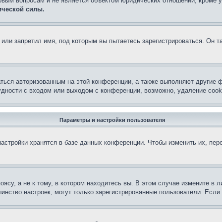
овым вопросам и не является объектом юридических отношений, кроме 
ической силы.
или запретил имя, под которым вы пытаетесь зарегистрироваться. Он т
аться авторизованным на этой конференции, а также выполняют другие ф
дности с входом или выходом с конференции, возможно, удаление cook
Параметры и настройки пользователя
астройки хранятся в базе данных конференции. Чтобы изменить их, пер
су, а не к тому, в котором находитесь вы. В этом случае измените в ли
льшинство настроек, могут только зарегистрированные пользователи. Есл