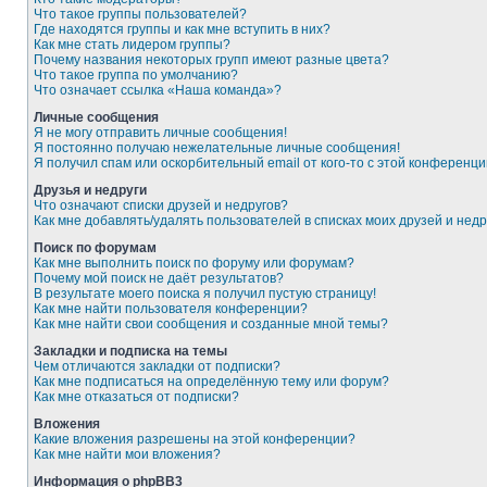
Что такое группы пользователей?
Где находятся группы и как мне вступить в них?
Как мне стать лидером группы?
Почему названия некоторых групп имеют разные цвета?
Что такое группа по умолчанию?
Что означает ссылка «Наша команда»?
Личные сообщения
Я не могу отправить личные сообщения!
Я постоянно получаю нежелательные личные сообщения!
Я получил спам или оскорбительный email от кого-то с этой конференци
Друзья и недруги
Что означают списки друзей и недругов?
Как мне добавлять/удалять пользователей в списках моих друзей и недр
Поиск по форумам
Как мне выполнить поиск по форуму или форумам?
Почему мой поиск не даёт результатов?
В результате моего поиска я получил пустую страницу!
Как мне найти пользователя конференции?
Как мне найти свои сообщения и созданные мной темы?
Закладки и подписка на темы
Чем отличаются закладки от подписки?
Как мне подписаться на определённую тему или форум?
Как мне отказаться от подписки?
Вложения
Какие вложения разрешены на этой конференции?
Как мне найти мои вложения?
Информация о phpBB3