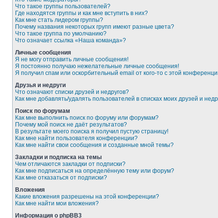
Что такое группы пользователей?
Где находятся группы и как мне вступить в них?
Как мне стать лидером группы?
Почему названия некоторых групп имеют разные цвета?
Что такое группа по умолчанию?
Что означает ссылка «Наша команда»?
Личные сообщения
Я не могу отправить личные сообщения!
Я постоянно получаю нежелательные личные сообщения!
Я получил спам или оскорбительный email от кого-то с этой конференци
Друзья и недруги
Что означают списки друзей и недругов?
Как мне добавлять/удалять пользователей в списках моих друзей и недр
Поиск по форумам
Как мне выполнить поиск по форуму или форумам?
Почему мой поиск не даёт результатов?
В результате моего поиска я получил пустую страницу!
Как мне найти пользователя конференции?
Как мне найти свои сообщения и созданные мной темы?
Закладки и подписка на темы
Чем отличаются закладки от подписки?
Как мне подписаться на определённую тему или форум?
Как мне отказаться от подписки?
Вложения
Какие вложения разрешены на этой конференции?
Как мне найти мои вложения?
Информация о phpBB3