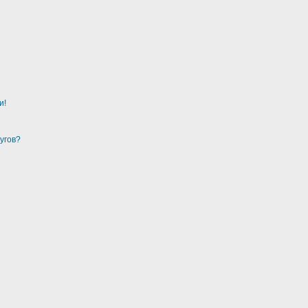
и!
угов?