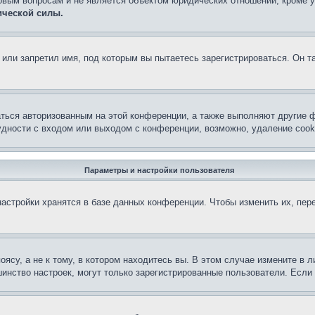
овым вопросам и не является объектом юридических отношений, кроме 
ической силы.
или запретил имя, под которым вы пытаетесь зарегистрироваться. Он т
аться авторизованным на этой конференции, а также выполняют другие ф
дности с входом или выходом с конференции, возможно, удаление cook
Параметры и настройки пользователя
астройки хранятся в базе данных конференции. Чтобы изменить их, пер
су, а не к тому, в котором находитесь вы. В этом случае измените в ли
льшинство настроек, могут только зарегистрированные пользователи. Есл