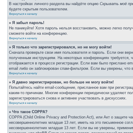
В настройках личного раздела вы найдёте опцию
Скрывать моё пр
будете скрытым пользователем.
Вернуться к началу
» Я забыл пароль!
Не паникуйте! Хотя пароль нельзя восстановить, можно легко пол
сможете войти на конференцию.
Вернуться к началу
» Я только что зарегистрировался, но не могу войти!
Сначала проверьте свои имя пользователя и пароль. Если они верн
полученным инструкциям. На некоторых конференциях требуется, 
отображается в процессе регистрации. Если вам было прислано em
email либо он заблокирован спам-фильтром. Если вы уверены, что 
Вернуться к началу
» Я давно зарегистрирован, но больше не могу войти!
Попытайтесь найти email-сообщение, присланное вам при регистрац
каким-то причинам. Многие конференции периодически удаляют по
зарегистрироваться снова и активнее участвовать в дискуссиях.
Вернуться к началу
» Что такое COPPA?
COPPA (Child Online Privacy and Protection Act), или Акт о защите
несовершеннолетних младше 13 лет, иметь на это письменное согл
несовершеннолетних младше 13 лет. Если вы не уверены, применим