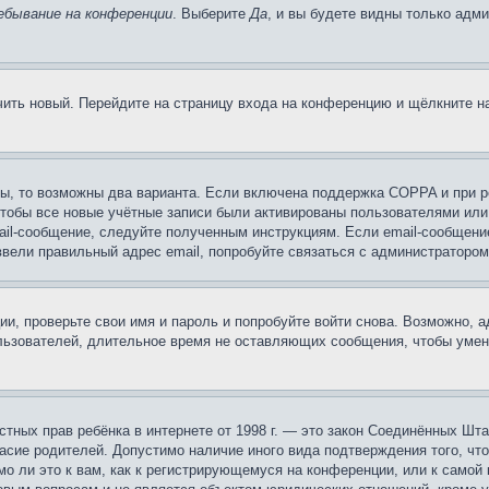
ебывание на конференции
. Выберите
Да
, и вы будете видны только адм
учить новый. Перейдите на страницу входа на конференцию и щёлкните 
ы, то возможны два варианта. Если включена поддержка COPPA и при ре
чтобы все новые учётные записи были активированы пользователями или
ail-сообщение, следуйте полученным инструкциям. Если email-сообщение
ввели правильный адрес email, попробуйте связаться с администратором
ии, проверьте свои имя и пароль и попробуйте войти снова. Возможно,
льзователей, длительное время не оставляющих сообщения, чтобы умен
 частных прав ребёнка в интернете от 1998 г. — это закон Соединённых 
асие родителей. Допустимо наличие иного вида подтверждения того, чт
о ли это к вам, как к регистрирующемуся на конференции, или к самой