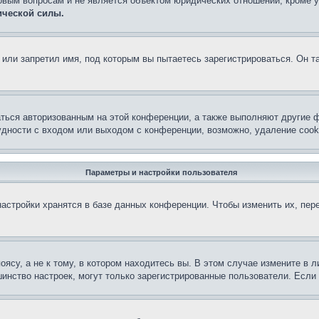
овым вопросам и не является объектом юридических отношений, кроме 
ической силы.
или запретил имя, под которым вы пытаетесь зарегистрироваться. Он т
аться авторизованным на этой конференции, а также выполняют другие ф
дности с входом или выходом с конференции, возможно, удаление cook
Параметры и настройки пользователя
астройки хранятся в базе данных конференции. Чтобы изменить их, пер
су, а не к тому, в котором находитесь вы. В этом случае измените в ли
льшинство настроек, могут только зарегистрированные пользователи. Есл