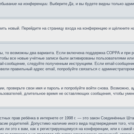
ебывание на конференции
. Выберите
Да
, и вы будете видны только адм
учить новый. Перейдите на страницу входа на конференцию и щёлкните 
ы, то возможны два варианта. Если включена поддержка COPPA и при ре
чтобы все новые учётные записи были активированы пользователями или
ail-сообщение, следуйте полученным инструкциям. Если email-сообщение
ввели правильный адрес email, попробуйте связаться с администратором
ии, проверьте свои имя и пароль и попробуйте войти снова. Возможно,
льзователей, длительное время не оставляющих сообщения, чтобы умен
 частных прав ребёнка в интернете от 1998 г. — это закон Соединённых 
асие родителей. Допустимо наличие иного вида подтверждения того, чт
о ли это к вам, как к регистрирующемуся на конференции, или к самой