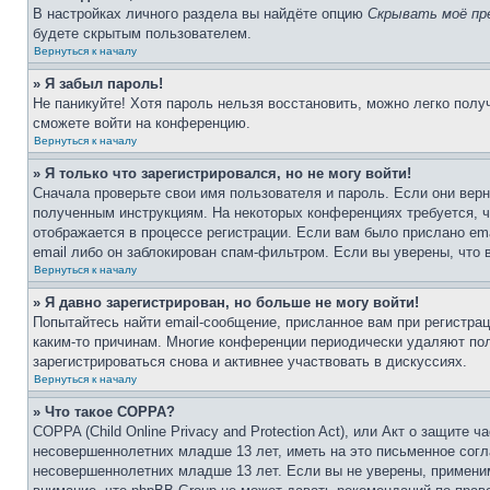
В настройках личного раздела вы найдёте опцию
Скрывать моё пр
будете скрытым пользователем.
Вернуться к началу
» Я забыл пароль!
Не паникуйте! Хотя пароль нельзя восстановить, можно легко пол
сможете войти на конференцию.
Вернуться к началу
» Я только что зарегистрировался, но не могу войти!
Сначала проверьте свои имя пользователя и пароль. Если они верн
полученным инструкциям. На некоторых конференциях требуется, 
отображается в процессе регистрации. Если вам было прислано em
email либо он заблокирован спам-фильтром. Если вы уверены, что 
Вернуться к началу
» Я давно зарегистрирован, но больше не могу войти!
Попытайтесь найти email-сообщение, присланное вам при регистрац
каким-то причинам. Многие конференции периодически удаляют по
зарегистрироваться снова и активнее участвовать в дискуссиях.
Вернуться к началу
» Что такое COPPA?
COPPA (Child Online Privacy and Protection Act), или Акт о защите
несовершеннолетних младше 13 лет, иметь на это письменное согл
несовершеннолетних младше 13 лет. Если вы не уверены, применим