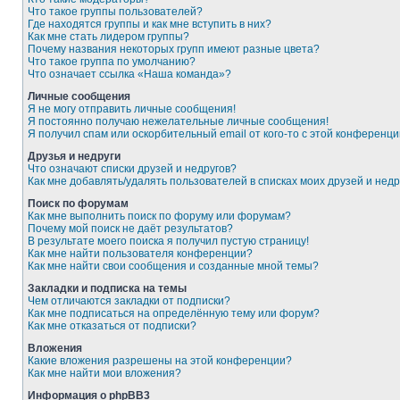
Что такое группы пользователей?
Где находятся группы и как мне вступить в них?
Как мне стать лидером группы?
Почему названия некоторых групп имеют разные цвета?
Что такое группа по умолчанию?
Что означает ссылка «Наша команда»?
Личные сообщения
Я не могу отправить личные сообщения!
Я постоянно получаю нежелательные личные сообщения!
Я получил спам или оскорбительный email от кого-то с этой конференци
Друзья и недруги
Что означают списки друзей и недругов?
Как мне добавлять/удалять пользователей в списках моих друзей и недр
Поиск по форумам
Как мне выполнить поиск по форуму или форумам?
Почему мой поиск не даёт результатов?
В результате моего поиска я получил пустую страницу!
Как мне найти пользователя конференции?
Как мне найти свои сообщения и созданные мной темы?
Закладки и подписка на темы
Чем отличаются закладки от подписки?
Как мне подписаться на определённую тему или форум?
Как мне отказаться от подписки?
Вложения
Какие вложения разрешены на этой конференции?
Как мне найти мои вложения?
Информация о phpBB3