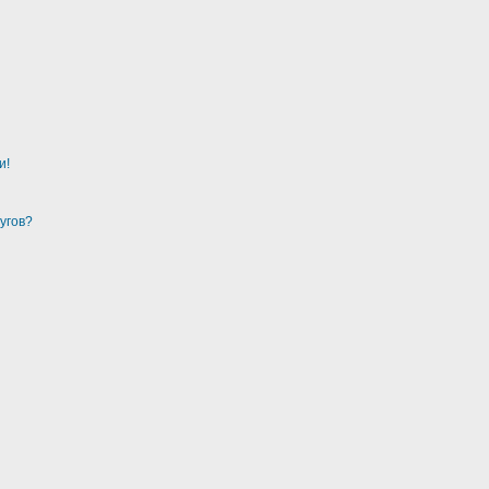
и!
угов?