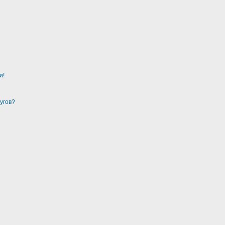
и!
угов?