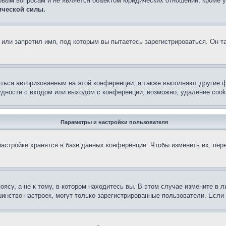
овым вопросам и не является объектом юридических отношений, кроме 
ической силы.
или запретил имя, под которым вы пытаетесь зарегистрироваться. Он т
аться авторизованным на этой конференции, а также выполняют другие ф
дности с входом или выходом с конференции, возможно, удаление cook
Параметры и настройки пользователя
астройки хранятся в базе данных конференции. Чтобы изменить их, пер
су, а не к тому, в котором находитесь вы. В этом случае измените в ли
льшинство настроек, могут только зарегистрированные пользователи. Есл