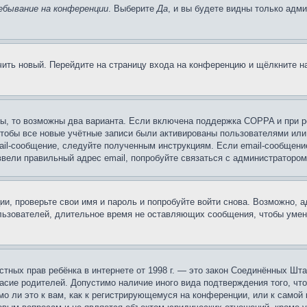
ебывание на конференции
. Выберите
Да
, и вы будете видны только адм
учить новый. Перейдите на страницу входа на конференцию и щёлкните 
ы, то возможны два варианта. Если включена поддержка COPPA и при ре
чтобы все новые учётные записи были активированы пользователями или
ail-сообщение, следуйте полученным инструкциям. Если email-сообщение
ввели правильный адрес email, попробуйте связаться с администратором
ии, проверьте свои имя и пароль и попробуйте войти снова. Возможно,
льзователей, длительное время не оставляющих сообщения, чтобы умен
 частных прав ребёнка в интернете от 1998 г. — это закон Соединённых 
асие родителей. Допустимо наличие иного вида подтверждения того, чт
о ли это к вам, как к регистрирующемуся на конференции, или к самой