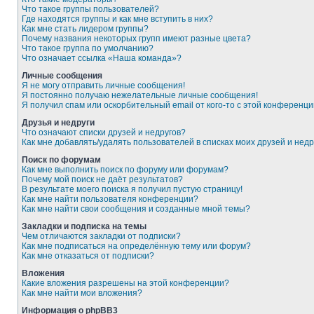
Что такое группы пользователей?
Где находятся группы и как мне вступить в них?
Как мне стать лидером группы?
Почему названия некоторых групп имеют разные цвета?
Что такое группа по умолчанию?
Что означает ссылка «Наша команда»?
Личные сообщения
Я не могу отправить личные сообщения!
Я постоянно получаю нежелательные личные сообщения!
Я получил спам или оскорбительный email от кого-то с этой конференци
Друзья и недруги
Что означают списки друзей и недругов?
Как мне добавлять/удалять пользователей в списках моих друзей и недр
Поиск по форумам
Как мне выполнить поиск по форуму или форумам?
Почему мой поиск не даёт результатов?
В результате моего поиска я получил пустую страницу!
Как мне найти пользователя конференции?
Как мне найти свои сообщения и созданные мной темы?
Закладки и подписка на темы
Чем отличаются закладки от подписки?
Как мне подписаться на определённую тему или форум?
Как мне отказаться от подписки?
Вложения
Какие вложения разрешены на этой конференции?
Как мне найти мои вложения?
Информация о phpBB3