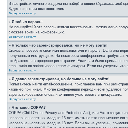
В настройках личного раздела вы найдёте опцию
Скрывать моё пр
будете скрытым пользователем.
Вернуться к началу
» Я забыл пароль!
Не паникуйте! Хотя пароль нельзя восстановить, можно легко пол
сможете войти на конференцию.
Вернуться к началу
» Я только что зарегистрировался, но не могу войти!
Сначала проверьте свои имя пользователя и пароль. Если они верн
полученным инструкциям. На некоторых конференциях требуется, 
отображается в процессе регистрации. Если вам было прислано em
email либо он заблокирован спам-фильтром. Если вы уверены, что 
Вернуться к началу
» Я давно зарегистрирован, но больше не могу войти!
Попытайтесь найти email-сообщение, присланное вам при регистрац
каким-то причинам. Многие конференции периодически удаляют по
зарегистрироваться снова и активнее участвовать в дискуссиях.
Вернуться к началу
» Что такое COPPA?
COPPA (Child Online Privacy and Protection Act), или Акт о защите
несовершеннолетних младше 13 лет, иметь на это письменное согл
несовершеннолетних младше 13 лет. Если вы не уверены, применим