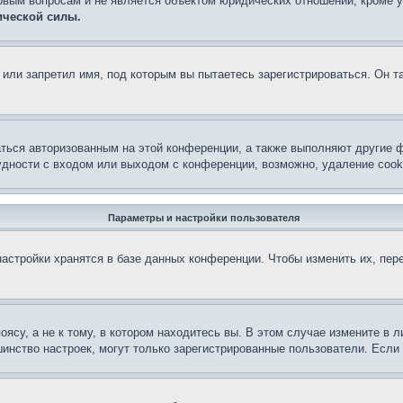
овым вопросам и не является объектом юридических отношений, кроме 
ической силы.
или запретил имя, под которым вы пытаетесь зарегистрироваться. Он т
аться авторизованным на этой конференции, а также выполняют другие ф
дности с входом или выходом с конференции, возможно, удаление cook
Параметры и настройки пользователя
астройки хранятся в базе данных конференции. Чтобы изменить их, пер
су, а не к тому, в котором находитесь вы. В этом случае измените в ли
льшинство настроек, могут только зарегистрированные пользователи. Есл