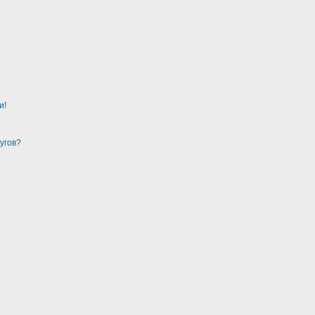
и!
угов?