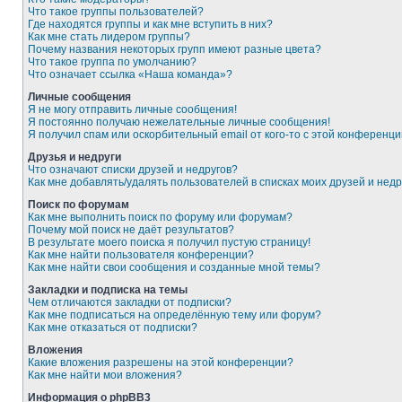
Что такое группы пользователей?
Где находятся группы и как мне вступить в них?
Как мне стать лидером группы?
Почему названия некоторых групп имеют разные цвета?
Что такое группа по умолчанию?
Что означает ссылка «Наша команда»?
Личные сообщения
Я не могу отправить личные сообщения!
Я постоянно получаю нежелательные личные сообщения!
Я получил спам или оскорбительный email от кого-то с этой конференци
Друзья и недруги
Что означают списки друзей и недругов?
Как мне добавлять/удалять пользователей в списках моих друзей и недр
Поиск по форумам
Как мне выполнить поиск по форуму или форумам?
Почему мой поиск не даёт результатов?
В результате моего поиска я получил пустую страницу!
Как мне найти пользователя конференции?
Как мне найти свои сообщения и созданные мной темы?
Закладки и подписка на темы
Чем отличаются закладки от подписки?
Как мне подписаться на определённую тему или форум?
Как мне отказаться от подписки?
Вложения
Какие вложения разрешены на этой конференции?
Как мне найти мои вложения?
Информация о phpBB3