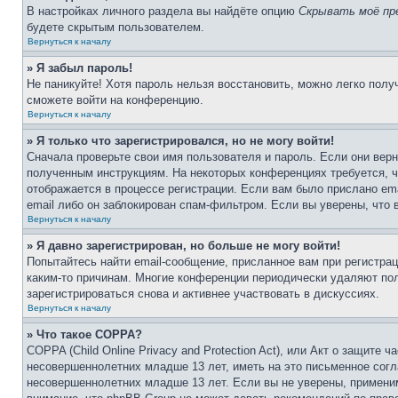
В настройках личного раздела вы найдёте опцию
Скрывать моё пр
будете скрытым пользователем.
Вернуться к началу
» Я забыл пароль!
Не паникуйте! Хотя пароль нельзя восстановить, можно легко пол
сможете войти на конференцию.
Вернуться к началу
» Я только что зарегистрировался, но не могу войти!
Сначала проверьте свои имя пользователя и пароль. Если они верн
полученным инструкциям. На некоторых конференциях требуется, 
отображается в процессе регистрации. Если вам было прислано em
email либо он заблокирован спам-фильтром. Если вы уверены, что 
Вернуться к началу
» Я давно зарегистрирован, но больше не могу войти!
Попытайтесь найти email-сообщение, присланное вам при регистрац
каким-то причинам. Многие конференции периодически удаляют по
зарегистрироваться снова и активнее участвовать в дискуссиях.
Вернуться к началу
» Что такое COPPA?
COPPA (Child Online Privacy and Protection Act), или Акт о защите
несовершеннолетних младше 13 лет, иметь на это письменное согл
несовершеннолетних младше 13 лет. Если вы не уверены, применим