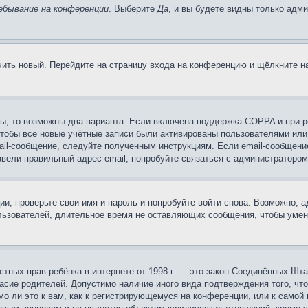
ебывание на конференции
. Выберите
Да
, и вы будете видны только адм
учить новый. Перейдите на страницу входа на конференцию и щёлкните 
ы, то возможны два варианта. Если включена поддержка COPPA и при ре
чтобы все новые учётные записи были активированы пользователями или
ail-сообщение, следуйте полученным инструкциям. Если email-сообщение
ввели правильный адрес email, попробуйте связаться с администратором
ии, проверьте свои имя и пароль и попробуйте войти снова. Возможно,
льзователей, длительное время не оставляющих сообщения, чтобы умен
 частных прав ребёнка в интернете от 1998 г. — это закон Соединённых 
асие родителей. Допустимо наличие иного вида подтверждения того, чт
о ли это к вам, как к регистрирующемуся на конференции, или к самой