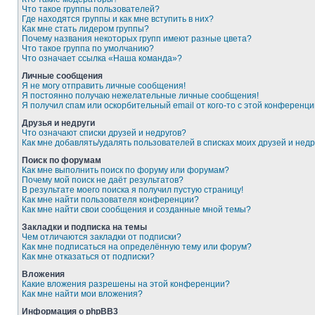
Что такое группы пользователей?
Где находятся группы и как мне вступить в них?
Как мне стать лидером группы?
Почему названия некоторых групп имеют разные цвета?
Что такое группа по умолчанию?
Что означает ссылка «Наша команда»?
Личные сообщения
Я не могу отправить личные сообщения!
Я постоянно получаю нежелательные личные сообщения!
Я получил спам или оскорбительный email от кого-то с этой конференци
Друзья и недруги
Что означают списки друзей и недругов?
Как мне добавлять/удалять пользователей в списках моих друзей и недр
Поиск по форумам
Как мне выполнить поиск по форуму или форумам?
Почему мой поиск не даёт результатов?
В результате моего поиска я получил пустую страницу!
Как мне найти пользователя конференции?
Как мне найти свои сообщения и созданные мной темы?
Закладки и подписка на темы
Чем отличаются закладки от подписки?
Как мне подписаться на определённую тему или форум?
Как мне отказаться от подписки?
Вложения
Какие вложения разрешены на этой конференции?
Как мне найти мои вложения?
Информация о phpBB3