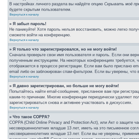
В настройках личного раздела вы найдёте опцию
Скрывать моё пр
будете скрытым пользователем.
Вернуться к началу
» Я забыл пароль!
Не паникуйте! Хотя пароль нельзя восстановить, можно легко пол
сможете войти на конференцию.
Вернуться к началу
» Я только что зарегистрировался, но не могу войти!
Сначала проверьте свои имя пользователя и пароль. Если они верн
полученным инструкциям. На некоторых конференциях требуется, 
отображается в процессе регистрации. Если вам было прислано em
email либо он заблокирован спам-фильтром. Если вы уверены, что 
Вернуться к началу
» Я давно зарегистрирован, но больше не могу войти!
Попытайтесь найти email-сообщение, присланное вам при регистрац
каким-то причинам. Многие конференции периодически удаляют по
зарегистрироваться снова и активнее участвовать в дискуссиях.
Вернуться к началу
» Что такое COPPA?
COPPA (Child Online Privacy and Protection Act), или Акт о защите
несовершеннолетних младше 13 лет, иметь на это письменное согл
несовершеннолетних младше 13 лет. Если вы не уверены, применим