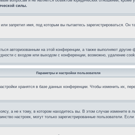
овым вопросам и не является объектом юридических отношений, кроме 
ической силы.
или запретил имя, под которым вы пытаетесь зарегистрироваться. Он т
аться авторизованным на этой конференции, а также выполняют другие ф
дности с входом или выходом с конференции, возможно, удаление cook
Параметры и настройки пользователя
астройки хранятся в базе данных конференции. Чтобы изменить их, пер
су, а не к тому, в котором находитесь вы. В этом случае измените в ли
льшинство настроек, могут только зарегистрированные пользователи. Есл