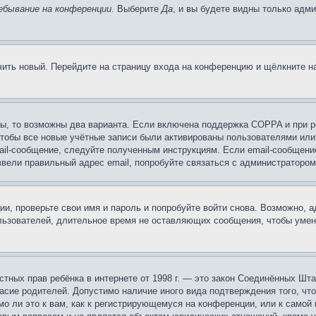
ебывание на конференции
. Выберите
Да
, и вы будете видны только адм
учить новый. Перейдите на страницу входа на конференцию и щёлкните 
ы, то возможны два варианта. Если включена поддержка COPPA и при ре
чтобы все новые учётные записи были активированы пользователями или
ail-сообщение, следуйте полученным инструкциям. Если email-сообщение
ввели правильный адрес email, попробуйте связаться с администратором
ии, проверьте свои имя и пароль и попробуйте войти снова. Возможно,
льзователей, длительное время не оставляющих сообщения, чтобы умен
 частных прав ребёнка в интернете от 1998 г. — это закон Соединённых 
асие родителей. Допустимо наличие иного вида подтверждения того, чт
о ли это к вам, как к регистрирующемуся на конференции, или к самой