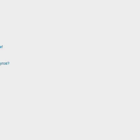
и!
угов?