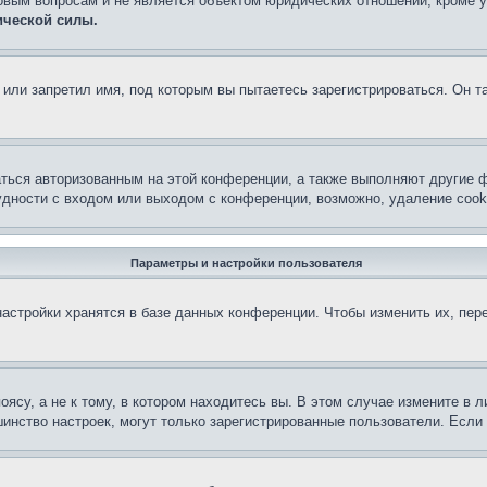
овым вопросам и не является объектом юридических отношений, кроме 
ической силы.
или запретил имя, под которым вы пытаетесь зарегистрироваться. Он т
аться авторизованным на этой конференции, а также выполняют другие ф
дности с входом или выходом с конференции, возможно, удаление cook
Параметры и настройки пользователя
астройки хранятся в базе данных конференции. Чтобы изменить их, пер
су, а не к тому, в котором находитесь вы. В этом случае измените в ли
льшинство настроек, могут только зарегистрированные пользователи. Есл