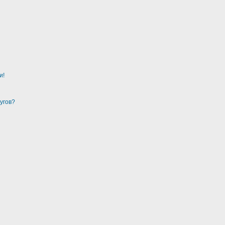
и!
угов?