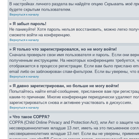
В настройках личного раздела вы найдёте опцию
Скрывать моё пр
будете скрытым пользователем.
Вернуться к началу
» Я забыл пароль!
Не паникуйте! Хотя пароль нельзя восстановить, можно легко пол
сможете войти на конференцию.
Вернуться к началу
» Я только что зарегистрировался, но не могу войти!
Сначала проверьте свои имя пользователя и пароль. Если они верн
полученным инструкциям. На некоторых конференциях требуется, 
отображается в процессе регистрации. Если вам было прислано em
email либо он заблокирован спам-фильтром. Если вы уверены, что 
Вернуться к началу
» Я давно зарегистрирован, но больше не могу войти!
Попытайтесь найти email-сообщение, присланное вам при регистрац
каким-то причинам. Многие конференции периодически удаляют по
зарегистрироваться снова и активнее участвовать в дискуссиях.
Вернуться к началу
» Что такое COPPA?
COPPA (Child Online Privacy and Protection Act), или Акт о защите
несовершеннолетних младше 13 лет, иметь на это письменное согл
несовершеннолетних младше 13 лет. Если вы не уверены, применим