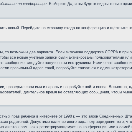
ебывание на конференции
. Выберите
Да
, и вы будете видны только адм
учить новый. Перейдите на страницу входа на конференцию и щёлкните 
ы, то возможны два варианта. Если включена поддержка COPPA и при ре
чтобы все новые учётные записи были активированы пользователями или
ail-сообщение, следуйте полученным инструкциям. Если email-сообщение
ввели правильный адрес email, попробуйте связаться с администратором
ии, проверьте свои имя и пароль и попробуйте войти снова. Возможно,
льзователей, длительное время не оставляющих сообщения, чтобы умен
 частных прав ребёнка в интернете от 1998 г. — это закон Соединённых 
асие родителей. Допустимо наличие иного вида подтверждения того, чт
о ли это к вам, как к регистрирующемуся на конференции, или к самой