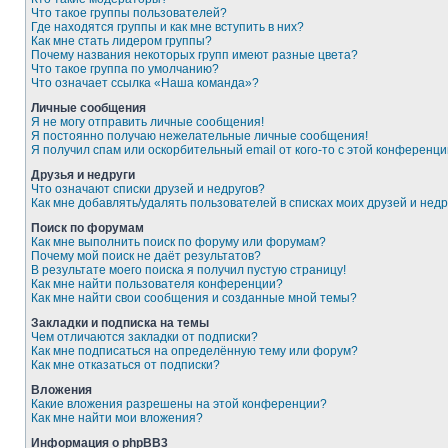
Что такое группы пользователей?
Где находятся группы и как мне вступить в них?
Как мне стать лидером группы?
Почему названия некоторых групп имеют разные цвета?
Что такое группа по умолчанию?
Что означает ссылка «Наша команда»?
Личные сообщения
Я не могу отправить личные сообщения!
Я постоянно получаю нежелательные личные сообщения!
Я получил спам или оскорбительный email от кого-то с этой конференци
Друзья и недруги
Что означают списки друзей и недругов?
Как мне добавлять/удалять пользователей в списках моих друзей и недр
Поиск по форумам
Как мне выполнить поиск по форуму или форумам?
Почему мой поиск не даёт результатов?
В результате моего поиска я получил пустую страницу!
Как мне найти пользователя конференции?
Как мне найти свои сообщения и созданные мной темы?
Закладки и подписка на темы
Чем отличаются закладки от подписки?
Как мне подписаться на определённую тему или форум?
Как мне отказаться от подписки?
Вложения
Какие вложения разрешены на этой конференции?
Как мне найти мои вложения?
Информация о phpBB3