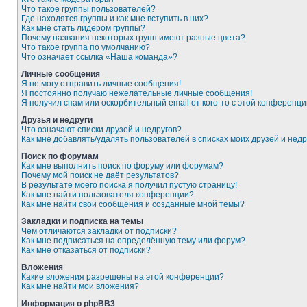
Что такое группы пользователей?
Где находятся группы и как мне вступить в них?
Как мне стать лидером группы?
Почему названия некоторых групп имеют разные цвета?
Что такое группа по умолчанию?
Что означает ссылка «Наша команда»?
Личные сообщения
Я не могу отправить личные сообщения!
Я постоянно получаю нежелательные личные сообщения!
Я получил спам или оскорбительный email от кого-то с этой конференци
Друзья и недруги
Что означают списки друзей и недругов?
Как мне добавлять/удалять пользователей в списках моих друзей и недр
Поиск по форумам
Как мне выполнить поиск по форуму или форумам?
Почему мой поиск не даёт результатов?
В результате моего поиска я получил пустую страницу!
Как мне найти пользователя конференции?
Как мне найти свои сообщения и созданные мной темы?
Закладки и подписка на темы
Чем отличаются закладки от подписки?
Как мне подписаться на определённую тему или форум?
Как мне отказаться от подписки?
Вложения
Какие вложения разрешены на этой конференции?
Как мне найти мои вложения?
Информация о phpBB3