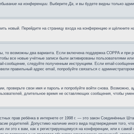
ебывание на конференции
. Выберите
Да
, и вы будете видны только адм
учить новый. Перейдите на страницу входа на конференцию и щёлкните 
ы, то возможны два варианта. Если включена поддержка COPPA и при ре
чтобы все новые учётные записи были активированы пользователями или
ail-сообщение, следуйте полученным инструкциям. Если email-сообщение
ввели правильный адрес email, попробуйте связаться с администратором
ии, проверьте свои имя и пароль и попробуйте войти снова. Возможно,
льзователей, длительное время не оставляющих сообщения, чтобы умен
 частных прав ребёнка в интернете от 1998 г. — это закон Соединённых 
асие родителей. Допустимо наличие иного вида подтверждения того, чт
о ли это к вам, как к регистрирующемуся на конференции, или к самой