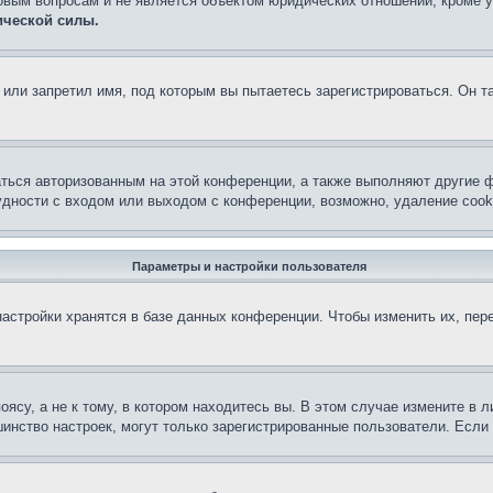
овым вопросам и не является объектом юридических отношений, кроме 
ической силы.
или запретил имя, под которым вы пытаетесь зарегистрироваться. Он т
аться авторизованным на этой конференции, а также выполняют другие ф
дности с входом или выходом с конференции, возможно, удаление cook
Параметры и настройки пользователя
астройки хранятся в базе данных конференции. Чтобы изменить их, пер
су, а не к тому, в котором находитесь вы. В этом случае измените в ли
льшинство настроек, могут только зарегистрированные пользователи. Есл