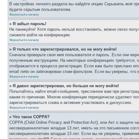
В настройках личного раздела вы найдёте опцию
Скрывать моё пр
будете скрытым пользователем.
Вернуться к началу
» Я забыл пароль!
Не паникуйте! Хотя пароль нельзя восстановить, можно легко пол
сможете войти на конференцию.
Вернуться к началу
» Я только что зарегистрировался, но не могу войти!
Сначала проверьте свои имя пользователя и пароль. Если они верн
полученным инструкциям. На некоторых конференциях требуется, 
отображается в процессе регистрации. Если вам было прислано em
email либо он заблокирован спам-фильтром. Если вы уверены, что 
Вернуться к началу
» Я давно зарегистрирован, но больше не могу войти!
Попытайтесь найти email-сообщение, присланное вам при регистрац
каким-то причинам. Многие конференции периодически удаляют по
зарегистрироваться снова и активнее участвовать в дискуссиях.
Вернуться к началу
» Что такое COPPA?
COPPA (Child Online Privacy and Protection Act), или Акт о защите
несовершеннолетних младше 13 лет, иметь на это письменное согл
несовершеннолетних младше 13 лет. Если вы не уверены, применим