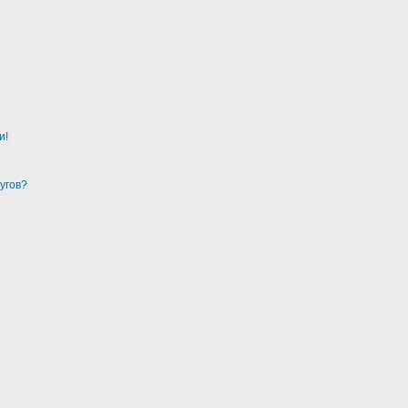
и!
угов?