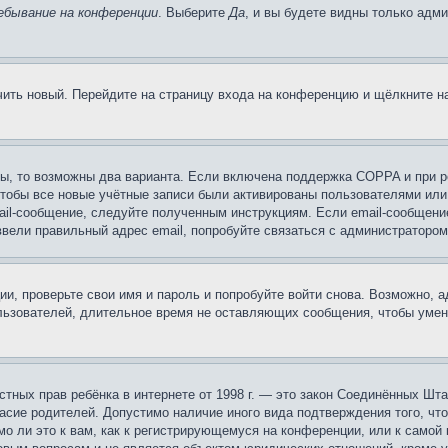
ебывание на конференции
. Выберите
Да
, и вы будете видны только адм
учить новый. Перейдите на страницу входа на конференцию и щёлкните 
ы, то возможны два варианта. Если включена поддержка COPPA и при ре
чтобы все новые учётные записи были активированы пользователями или
ail-сообщение, следуйте полученным инструкциям. Если email-сообщение
ввели правильный адрес email, попробуйте связаться с администратором
ии, проверьте свои имя и пароль и попробуйте войти снова. Возможно,
льзователей, длительное время не оставляющих сообщения, чтобы умен
 частных прав ребёнка в интернете от 1998 г. — это закон Соединённых 
асие родителей. Допустимо наличие иного вида подтверждения того, чт
о ли это к вам, как к регистрирующемуся на конференции, или к самой