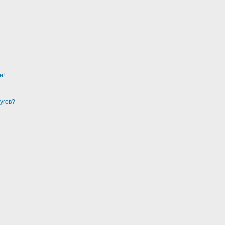
и!
угов?