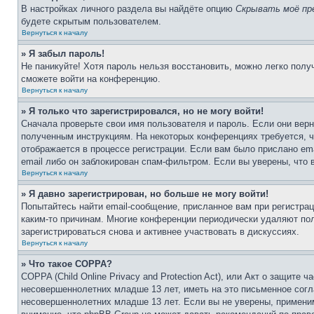
В настройках личного раздела вы найдёте опцию
Скрывать моё пр
будете скрытым пользователем.
Вернуться к началу
» Я забыл пароль!
Не паникуйте! Хотя пароль нельзя восстановить, можно легко пол
сможете войти на конференцию.
Вернуться к началу
» Я только что зарегистрировался, но не могу войти!
Сначала проверьте свои имя пользователя и пароль. Если они верн
полученным инструкциям. На некоторых конференциях требуется, 
отображается в процессе регистрации. Если вам было прислано em
email либо он заблокирован спам-фильтром. Если вы уверены, что 
Вернуться к началу
» Я давно зарегистрирован, но больше не могу войти!
Попытайтесь найти email-сообщение, присланное вам при регистрац
каким-то причинам. Многие конференции периодически удаляют по
зарегистрироваться снова и активнее участвовать в дискуссиях.
Вернуться к началу
» Что такое COPPA?
COPPA (Child Online Privacy and Protection Act), или Акт о защите
несовершеннолетних младше 13 лет, иметь на это письменное согл
несовершеннолетних младше 13 лет. Если вы не уверены, применим