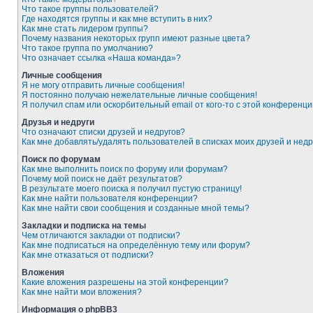
Что такое группы пользователей?
Где находятся группы и как мне вступить в них?
Как мне стать лидером группы?
Почему названия некоторых групп имеют разные цвета?
Что такое группа по умолчанию?
Что означает ссылка «Наша команда»?
Личные сообщения
Я не могу отправить личные сообщения!
Я постоянно получаю нежелательные личные сообщения!
Я получил спам или оскорбительный email от кого-то с этой конференци
Друзья и недруги
Что означают списки друзей и недругов?
Как мне добавлять/удалять пользователей в списках моих друзей и недр
Поиск по форумам
Как мне выполнить поиск по форуму или форумам?
Почему мой поиск не даёт результатов?
В результате моего поиска я получил пустую страницу!
Как мне найти пользователя конференции?
Как мне найти свои сообщения и созданные мной темы?
Закладки и подписка на темы
Чем отличаются закладки от подписки?
Как мне подписаться на определённую тему или форум?
Как мне отказаться от подписки?
Вложения
Какие вложения разрешены на этой конференции?
Как мне найти мои вложения?
Информация о phpBB3