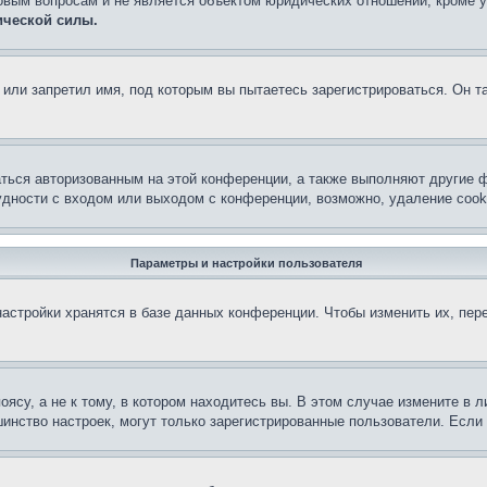
овым вопросам и не является объектом юридических отношений, кроме 
ической силы.
или запретил имя, под которым вы пытаетесь зарегистрироваться. Он т
аться авторизованным на этой конференции, а также выполняют другие ф
дности с входом или выходом с конференции, возможно, удаление cook
Параметры и настройки пользователя
астройки хранятся в базе данных конференции. Чтобы изменить их, пер
су, а не к тому, в котором находитесь вы. В этом случае измените в ли
льшинство настроек, могут только зарегистрированные пользователи. Есл