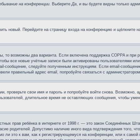
ебывание на конференции
. Выберите
Да
, и вы будете видны только адм
учить новый. Перейдите на страницу входа на конференцию и щёлкните 
ы, то возможны два варианта. Если включена поддержка COPPA и при ре
чтобы все новые учётные записи были активированы пользователями или
ail-сообщение, следуйте полученным инструкциям. Если email-сообщение
ввели правильный адрес email, попробуйте связаться с администратором
ии, проверьте свои имя и пароль и попробуйте войти снова. Возможно,
льзователей, длительное время не оставляющих сообщения, чтобы умен
 частных прав ребёнка в интернете от 1998 г. — это закон Соединённых 
асие родителей. Допустимо наличие иного вида подтверждения того, чт
о ли это к вам, как к регистрирующемуся на конференции, или к самой