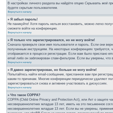
В настройках личного раздела вы найдёте опцию
Скрывать моё пр
будете скрытым пользователем.
Вернуться к началу
» Я забыл пароль!
Не паникуйте! Хотя пароль нельзя восстановить, можно легко пол
сможете войти на конференцию.
Вернуться к началу
» Я только что зарегистрировался, но не могу войти!
Сначала проверьте свои имя пользователя и пароль. Если они верн
полученным инструкциям. На некоторых конференциях требуется, 
отображается в процессе регистрации. Если вам было прислано em
email либо он заблокирован спам-фильтром. Если вы уверены, что 
Вернуться к началу
» Я давно зарегистрирован, но больше не могу войти!
Попытайтесь найти email-сообщение, присланное вам при регистрац
каким-то причинам. Многие конференции периодически удаляют по
зарегистрироваться снова и активнее участвовать в дискуссиях.
Вернуться к началу
» Что такое COPPA?
COPPA (Child Online Privacy and Protection Act), или Акт о защите
несовершеннолетних младше 13 лет, иметь на это письменное согл
несовершеннолетних младше 13 лет. Если вы не уверены, применим