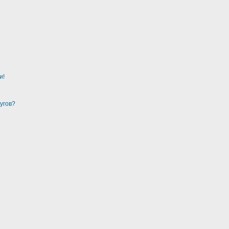
и!
угов?