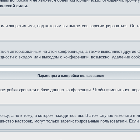
овым вопросам и не является объектом юридических отношений, кроме 
ической силы.
или запретил имя, под которым вы пытаетесь зарегистрироваться. Он т
аться авторизованным на этой конференции, а также выполняют другие ф
дности с входом или выходом с конференции, возможно, удаление cook
Параметры и настройки пользователя
астройки хранятся в базе данных конференции. Чтобы изменить их, пер
су, а не к тому, в котором находитесь вы. В этом случае измените в ли
льшинство настроек, могут только зарегистрированные пользователи. Есл