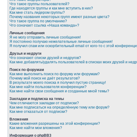
Что такое группы пользователей?
Где находятся группы и как мне вступить в них?
Как мне стать лидером группы?
Почему названия некоторых групп имеют разные цвета?
Что такое группа по умолчанию?
Что означает ссылка «Наша команда»?
Личные сообщения
Я не могу отправить личные сообщения!
Я постоянно получаю нежелательные личные сообщения!
Я получил спам или оскорбительный email от кого-то с этой конференци
Друзья и недруги
Что означают списки друзей и недругов?
Как мне добавлять/удалять пользователей в списках моих друзей и недр
Поиск по форумам
Как мне выполнить поиск по форуму или форумам?
Почему мой поиск не даёт результатов?
В результате моего поиска я получил пустую страницу!
Как мне найти пользователя конференции?
Как мне найти свои сообщения и созданные мной темы?
Закладки и подписка на темы
Чем отличаются закладки от подписки?
Как мне подписаться на определённую тему или форум?
Как мне отказаться от подписки?
Вложения
Какие вложения разрешены на этой конференции?
Как мне найти мои вложения?
Информация о phpBB3