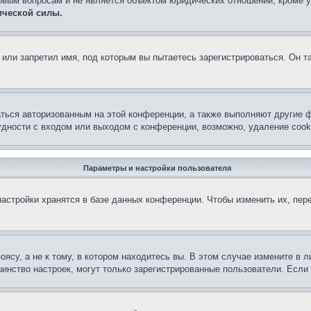
овым вопросам и не является объектом юридических отношений, кроме 
ической силы.
или запретил имя, под которым вы пытаетесь зарегистрироваться. Он т
аться авторизованным на этой конференции, а также выполняют другие ф
дности с входом или выходом с конференции, возможно, удаление cook
Параметры и настройки пользователя
астройки хранятся в базе данных конференции. Чтобы изменить их, пер
су, а не к тому, в котором находитесь вы. В этом случае измените в ли
льшинство настроек, могут только зарегистрированные пользователи. Есл