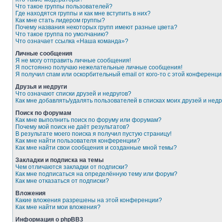
Что такое группы пользователей?
Где находятся группы и как мне вступить в них?
Как мне стать лидером группы?
Почему названия некоторых групп имеют разные цвета?
Что такое группа по умолчанию?
Что означает ссылка «Наша команда»?
Личные сообщения
Я не могу отправить личные сообщения!
Я постоянно получаю нежелательные личные сообщения!
Я получил спам или оскорбительный email от кого-то с этой конференци
Друзья и недруги
Что означают списки друзей и недругов?
Как мне добавлять/удалять пользователей в списках моих друзей и недр
Поиск по форумам
Как мне выполнить поиск по форуму или форумам?
Почему мой поиск не даёт результатов?
В результате моего поиска я получил пустую страницу!
Как мне найти пользователя конференции?
Как мне найти свои сообщения и созданные мной темы?
Закладки и подписка на темы
Чем отличаются закладки от подписки?
Как мне подписаться на определённую тему или форум?
Как мне отказаться от подписки?
Вложения
Какие вложения разрешены на этой конференции?
Как мне найти мои вложения?
Информация о phpBB3