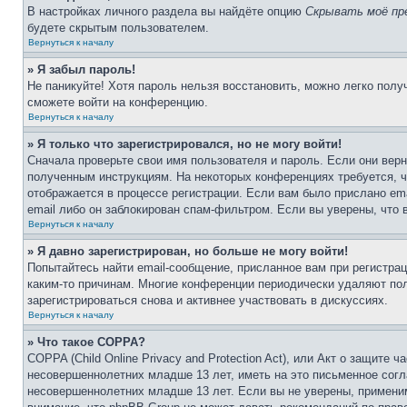
В настройках личного раздела вы найдёте опцию
Скрывать моё пр
будете скрытым пользователем.
Вернуться к началу
» Я забыл пароль!
Не паникуйте! Хотя пароль нельзя восстановить, можно легко пол
сможете войти на конференцию.
Вернуться к началу
» Я только что зарегистрировался, но не могу войти!
Сначала проверьте свои имя пользователя и пароль. Если они верн
полученным инструкциям. На некоторых конференциях требуется, 
отображается в процессе регистрации. Если вам было прислано em
email либо он заблокирован спам-фильтром. Если вы уверены, что 
Вернуться к началу
» Я давно зарегистрирован, но больше не могу войти!
Попытайтесь найти email-сообщение, присланное вам при регистрац
каким-то причинам. Многие конференции периодически удаляют по
зарегистрироваться снова и активнее участвовать в дискуссиях.
Вернуться к началу
» Что такое COPPA?
COPPA (Child Online Privacy and Protection Act), или Акт о защите
несовершеннолетних младше 13 лет, иметь на это письменное согл
несовершеннолетних младше 13 лет. Если вы не уверены, применим