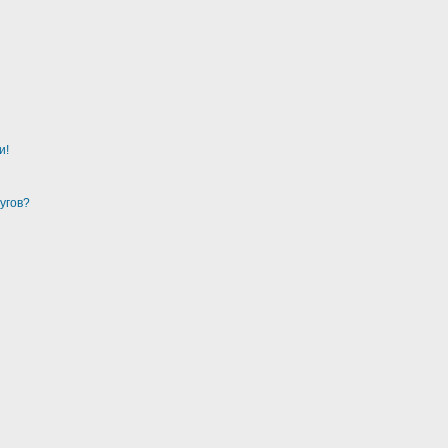
и!
угов?