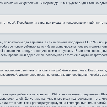
ебывание на конференции
. Выберите
Да
, и вы будете видны только адм
учить новый. Перейдите на страницу входа на конференцию и щёлкните 
ы, то возможны два варианта. Если включена поддержка COPPA и при ре
чтобы все новые учётные записи были активированы пользователями или
ail-сообщение, следуйте полученным инструкциям. Если email-сообщение
ввели правильный адрес email, попробуйте связаться с администратором
ии, проверьте свои имя и пароль и попробуйте войти снова. Возможно,
льзователей, длительное время не оставляющих сообщения, чтобы умен
 частных прав ребёнка в интернете от 1998 г. — это закон Соединённых 
асие родителей. Допустимо наличие иного вида подтверждения того, чт
о ли это к вам, как к регистрирующемуся на конференции, или к самой