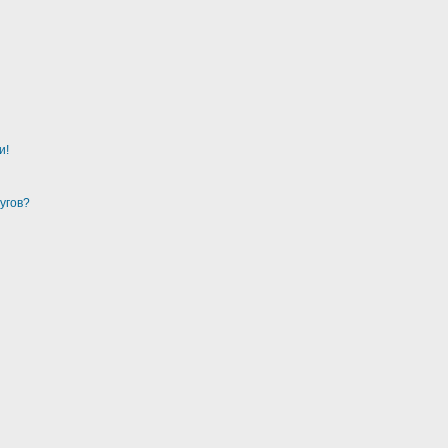
и!
угов?