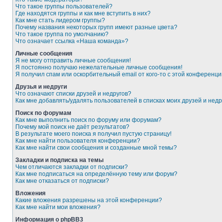
Что такое группы пользователей?
Где находятся группы и как мне вступить в них?
Как мне стать лидером группы?
Почему названия некоторых групп имеют разные цвета?
Что такое группа по умолчанию?
Что означает ссылка «Наша команда»?
Личные сообщения
Я не могу отправить личные сообщения!
Я постоянно получаю нежелательные личные сообщения!
Я получил спам или оскорбительный email от кого-то с этой конференци
Друзья и недруги
Что означают списки друзей и недругов?
Как мне добавлять/удалять пользователей в списках моих друзей и недр
Поиск по форумам
Как мне выполнить поиск по форуму или форумам?
Почему мой поиск не даёт результатов?
В результате моего поиска я получил пустую страницу!
Как мне найти пользователя конференции?
Как мне найти свои сообщения и созданные мной темы?
Закладки и подписка на темы
Чем отличаются закладки от подписки?
Как мне подписаться на определённую тему или форум?
Как мне отказаться от подписки?
Вложения
Какие вложения разрешены на этой конференции?
Как мне найти мои вложения?
Информация о phpBB3