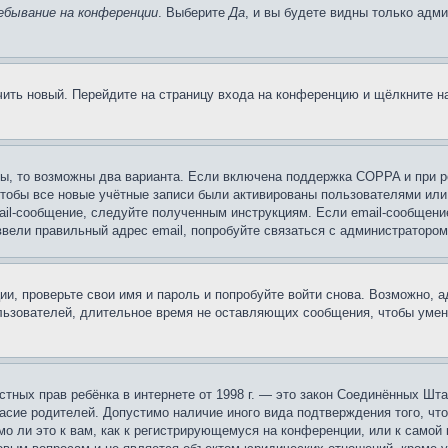
ебывание на конференции
. Выберите
Да
, и вы будете видны только адм
учить новый. Перейдите на страницу входа на конференцию и щёлкните 
ы, то возможны два варианта. Если включена поддержка COPPA и при ре
чтобы все новые учётные записи были активированы пользователями или
ail-сообщение, следуйте полученным инструкциям. Если email-сообщение
ввели правильный адрес email, попробуйте связаться с администратором
ии, проверьте свои имя и пароль и попробуйте войти снова. Возможно,
льзователей, длительное время не оставляющих сообщения, чтобы умен
 частных прав ребёнка в интернете от 1998 г. — это закон Соединённых 
асие родителей. Допустимо наличие иного вида подтверждения того, чт
о ли это к вам, как к регистрирующемуся на конференции, или к самой