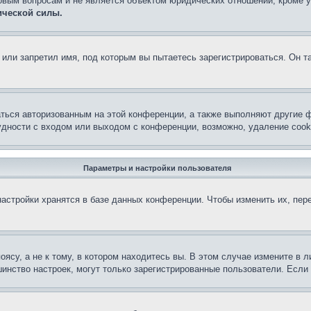
овым вопросам и не является объектом юридических отношений, кроме 
ической силы.
или запретил имя, под которым вы пытаетесь зарегистрироваться. Он т
аться авторизованным на этой конференции, а также выполняют другие ф
дности с входом или выходом с конференции, возможно, удаление cook
Параметры и настройки пользователя
астройки хранятся в базе данных конференции. Чтобы изменить их, пер
су, а не к тому, в котором находитесь вы. В этом случае измените в ли
льшинство настроек, могут только зарегистрированные пользователи. Есл