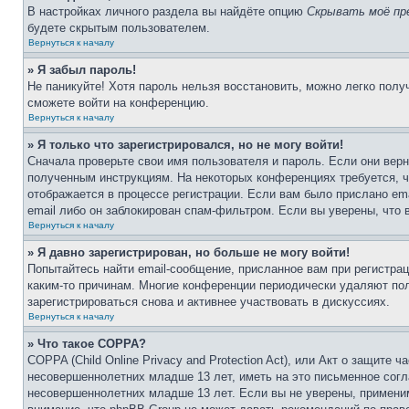
В настройках личного раздела вы найдёте опцию
Скрывать моё пр
будете скрытым пользователем.
Вернуться к началу
» Я забыл пароль!
Не паникуйте! Хотя пароль нельзя восстановить, можно легко пол
сможете войти на конференцию.
Вернуться к началу
» Я только что зарегистрировался, но не могу войти!
Сначала проверьте свои имя пользователя и пароль. Если они верн
полученным инструкциям. На некоторых конференциях требуется, 
отображается в процессе регистрации. Если вам было прислано em
email либо он заблокирован спам-фильтром. Если вы уверены, что 
Вернуться к началу
» Я давно зарегистрирован, но больше не могу войти!
Попытайтесь найти email-сообщение, присланное вам при регистрац
каким-то причинам. Многие конференции периодически удаляют по
зарегистрироваться снова и активнее участвовать в дискуссиях.
Вернуться к началу
» Что такое COPPA?
COPPA (Child Online Privacy and Protection Act), или Акт о защите
несовершеннолетних младше 13 лет, иметь на это письменное согл
несовершеннолетних младше 13 лет. Если вы не уверены, применим