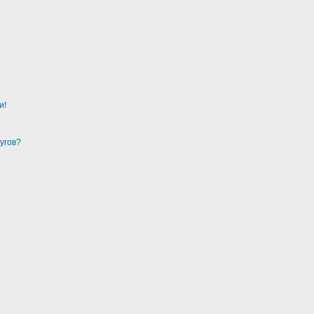
и!
угов?