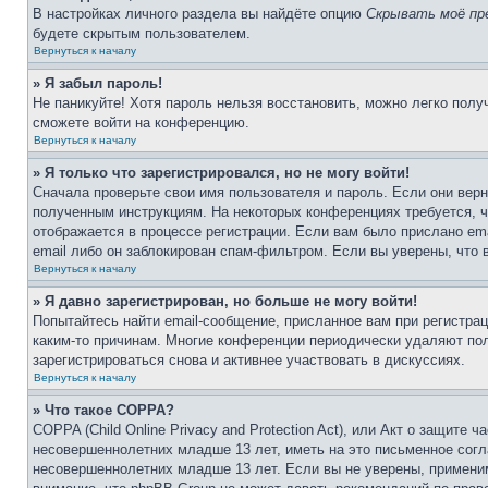
В настройках личного раздела вы найдёте опцию
Скрывать моё пр
будете скрытым пользователем.
Вернуться к началу
» Я забыл пароль!
Не паникуйте! Хотя пароль нельзя восстановить, можно легко пол
сможете войти на конференцию.
Вернуться к началу
» Я только что зарегистрировался, но не могу войти!
Сначала проверьте свои имя пользователя и пароль. Если они верн
полученным инструкциям. На некоторых конференциях требуется, 
отображается в процессе регистрации. Если вам было прислано em
email либо он заблокирован спам-фильтром. Если вы уверены, что 
Вернуться к началу
» Я давно зарегистрирован, но больше не могу войти!
Попытайтесь найти email-сообщение, присланное вам при регистрац
каким-то причинам. Многие конференции периодически удаляют по
зарегистрироваться снова и активнее участвовать в дискуссиях.
Вернуться к началу
» Что такое COPPA?
COPPA (Child Online Privacy and Protection Act), или Акт о защите
несовершеннолетних младше 13 лет, иметь на это письменное согл
несовершеннолетних младше 13 лет. Если вы не уверены, применим