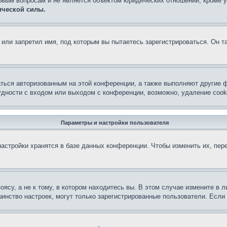
овым вопросам и не является объектом юридических отношений, кроме 
ической силы.
или запретил имя, под которым вы пытаетесь зарегистрироваться. Он т
аться авторизованным на этой конференции, а также выполняют другие ф
дности с входом или выходом с конференции, возможно, удаление cook
Параметры и настройки пользователя
астройки хранятся в базе данных конференции. Чтобы изменить их, пер
су, а не к тому, в котором находитесь вы. В этом случае измените в ли
льшинство настроек, могут только зарегистрированные пользователи. Есл