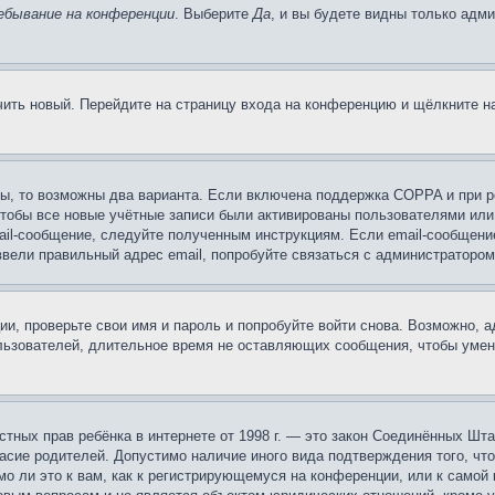
ебывание на конференции
. Выберите
Да
, и вы будете видны только адм
учить новый. Перейдите на страницу входа на конференцию и щёлкните 
ы, то возможны два варианта. Если включена поддержка COPPA и при ре
чтобы все новые учётные записи были активированы пользователями или
ail-сообщение, следуйте полученным инструкциям. Если email-сообщение
ввели правильный адрес email, попробуйте связаться с администратором
ии, проверьте свои имя и пароль и попробуйте войти снова. Возможно,
льзователей, длительное время не оставляющих сообщения, чтобы умен
 частных прав ребёнка в интернете от 1998 г. — это закон Соединённых 
асие родителей. Допустимо наличие иного вида подтверждения того, чт
о ли это к вам, как к регистрирующемуся на конференции, или к самой