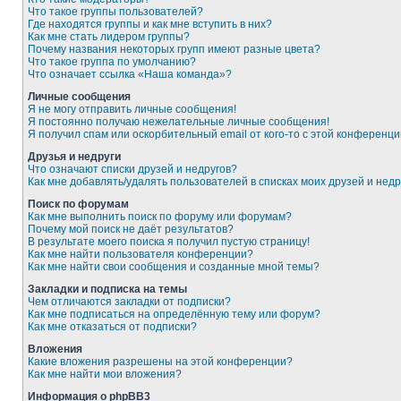
Что такое группы пользователей?
Где находятся группы и как мне вступить в них?
Как мне стать лидером группы?
Почему названия некоторых групп имеют разные цвета?
Что такое группа по умолчанию?
Что означает ссылка «Наша команда»?
Личные сообщения
Я не могу отправить личные сообщения!
Я постоянно получаю нежелательные личные сообщения!
Я получил спам или оскорбительный email от кого-то с этой конференци
Друзья и недруги
Что означают списки друзей и недругов?
Как мне добавлять/удалять пользователей в списках моих друзей и недр
Поиск по форумам
Как мне выполнить поиск по форуму или форумам?
Почему мой поиск не даёт результатов?
В результате моего поиска я получил пустую страницу!
Как мне найти пользователя конференции?
Как мне найти свои сообщения и созданные мной темы?
Закладки и подписка на темы
Чем отличаются закладки от подписки?
Как мне подписаться на определённую тему или форум?
Как мне отказаться от подписки?
Вложения
Какие вложения разрешены на этой конференции?
Как мне найти мои вложения?
Информация о phpBB3