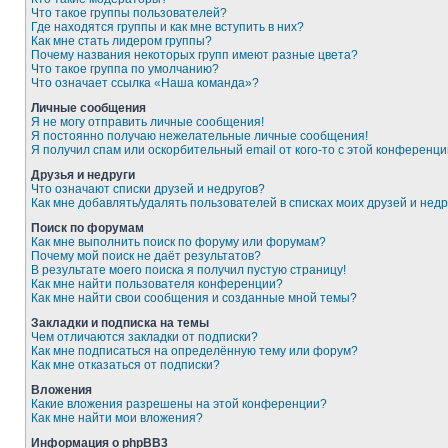
Что такое группы пользователей?
Где находятся группы и как мне вступить в них?
Как мне стать лидером группы?
Почему названия некоторых групп имеют разные цвета?
Что такое группа по умолчанию?
Что означает ссылка «Наша команда»?
Личные сообщения
Я не могу отправить личные сообщения!
Я постоянно получаю нежелательные личные сообщения!
Я получил спам или оскорбительный email от кого-то с этой конференци
Друзья и недруги
Что означают списки друзей и недругов?
Как мне добавлять/удалять пользователей в списках моих друзей и недр
Поиск по форумам
Как мне выполнить поиск по форуму или форумам?
Почему мой поиск не даёт результатов?
В результате моего поиска я получил пустую страницу!
Как мне найти пользователя конференции?
Как мне найти свои сообщения и созданные мной темы?
Закладки и подписка на темы
Чем отличаются закладки от подписки?
Как мне подписаться на определённую тему или форум?
Как мне отказаться от подписки?
Вложения
Какие вложения разрешены на этой конференции?
Как мне найти мои вложения?
Информация о phpBB3