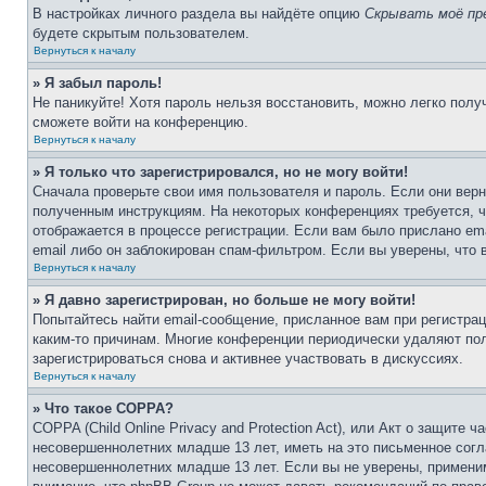
В настройках личного раздела вы найдёте опцию
Скрывать моё пр
будете скрытым пользователем.
Вернуться к началу
» Я забыл пароль!
Не паникуйте! Хотя пароль нельзя восстановить, можно легко пол
сможете войти на конференцию.
Вернуться к началу
» Я только что зарегистрировался, но не могу войти!
Сначала проверьте свои имя пользователя и пароль. Если они верн
полученным инструкциям. На некоторых конференциях требуется, 
отображается в процессе регистрации. Если вам было прислано em
email либо он заблокирован спам-фильтром. Если вы уверены, что 
Вернуться к началу
» Я давно зарегистрирован, но больше не могу войти!
Попытайтесь найти email-сообщение, присланное вам при регистрац
каким-то причинам. Многие конференции периодически удаляют по
зарегистрироваться снова и активнее участвовать в дискуссиях.
Вернуться к началу
» Что такое COPPA?
COPPA (Child Online Privacy and Protection Act), или Акт о защите
несовершеннолетних младше 13 лет, иметь на это письменное согл
несовершеннолетних младше 13 лет. Если вы не уверены, применим