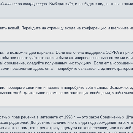
ебывание на конференции
. Выберите
Да
, и вы будете видны только адм
учить новый. Перейдите на страницу входа на конференцию и щёлкните 
ы, то возможны два варианта. Если включена поддержка COPPA и при ре
чтобы все новые учётные записи были активированы пользователями или
ail-сообщение, следуйте полученным инструкциям. Если email-сообщение
ввели правильный адрес email, попробуйте связаться с администратором
ии, проверьте свои имя и пароль и попробуйте войти снова. Возможно,
льзователей, длительное время не оставляющих сообщения, чтобы умен
 частных прав ребёнка в интернете от 1998 г. — это закон Соединённых 
асие родителей. Допустимо наличие иного вида подтверждения того, чт
о ли это к вам, как к регистрирующемуся на конференции, или к самой