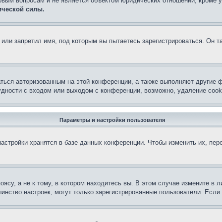
овым вопросам и не является объектом юридических отношений, кроме 
ической силы.
или запретил имя, под которым вы пытаетесь зарегистрироваться. Он т
аться авторизованным на этой конференции, а также выполняют другие ф
дности с входом или выходом с конференции, возможно, удаление cook
Параметры и настройки пользователя
астройки хранятся в базе данных конференции. Чтобы изменить их, пер
су, а не к тому, в котором находитесь вы. В этом случае измените в ли
льшинство настроек, могут только зарегистрированные пользователи. Есл