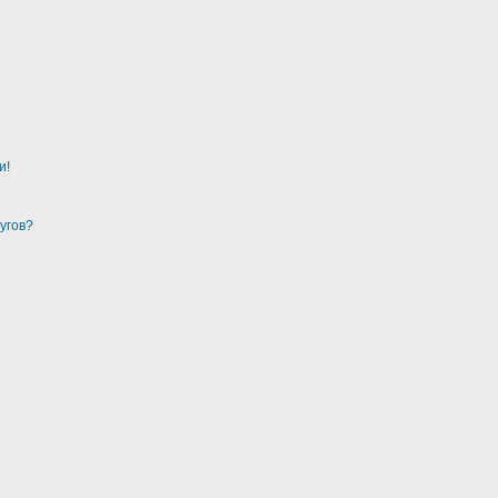
и!
угов?