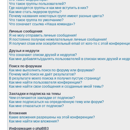
Что такое группы пользователей?
Где находятся группы и как мне вступить в них?
Как мне стать лидером группы?
Почему названия некоторых групп имеют разные цвета?
Что такое группа по умолчанию?
Что означает ссылка «Наша команда»?
Личные сообщения
Я не могу отправить личные сообщения!
Я постоянно получаю нежелательные личные сообщения!
Я получил спам или оскорбительный email от кого-то с этой конференци
Друзья и недруги
Что означают списки друзей и недругов?
Как мне добавлять/удалять пользователей в списках моих друзей и недр
Поиск по форумам
Как мне выполнить поиск по форуму или форумам?
Почему мой поиск не даёт результатов?
В результате моего поиска я получил пустую страницу!
Как мне найти пользователя конференции?
Как мне найти свои сообщения и созданные мной темы?
Закладки и подписка на темы
Чем отличаются закладки от подписки?
Как мне подписаться на определённую тему или форум?
Как мне отказаться от подписки?
Вложения
Какие вложения разрешены на этой конференции?
Как мне найти мои вложения?
Информация о phpBB3