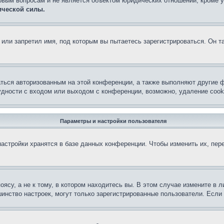
овым вопросам и не является объектом юридических отношений, кроме 
ической силы.
или запретил имя, под которым вы пытаетесь зарегистрироваться. Он т
аться авторизованным на этой конференции, а также выполняют другие ф
дности с входом или выходом с конференции, возможно, удаление cook
Параметры и настройки пользователя
астройки хранятся в базе данных конференции. Чтобы изменить их, пер
су, а не к тому, в котором находитесь вы. В этом случае измените в ли
льшинство настроек, могут только зарегистрированные пользователи. Есл