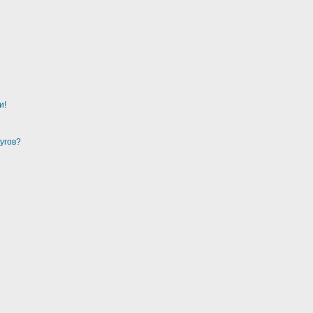
и!
угов?