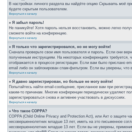
В настройках личного раздела вы найдёте опцию
Скрывать моё пр
будете скрытым пользователем.
Вернуться к началу
» Я забыл пароль!
Не паникуйте! Хотя пароль нельзя восстановить, можно легко пол
сможете войти на конференцию.
Вернуться к началу
» Я только что зарегистрировался, но не могу войти!
Сначала проверьте свои имя пользователя и пароль. Если они верн
полученным инструкциям. На некоторых конференциях требуется, 
отображается в процессе регистрации. Если вам было прислано em
email либо он заблокирован спам-фильтром. Если вы уверены, что 
Вернуться к началу
» Я давно зарегистрирован, но больше не могу войти!
Попытайтесь найти email-сообщение, присланное вам при регистрац
каким-то причинам. Многие конференции периодически удаляют по
зарегистрироваться снова и активнее участвовать в дискуссиях.
Вернуться к началу
» Что такое COPPA?
COPPA (Child Online Privacy and Protection Act), или Акт о защите
несовершеннолетних младше 13 лет, иметь на это письменное согл
несовершеннолетних младше 13 лет. Если вы не уверены, применим