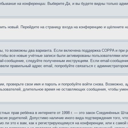
ебывание на конференции
. Выберите
Да
, и вы будете видны только адм
учить новый. Перейдите на страницу входа на конференцию и щёлкните 
ы, то возможны два варианта. Если включена поддержка COPPA и при ре
чтобы все новые учётные записи были активированы пользователями или
ail-сообщение, следуйте полученным инструкциям. Если email-сообщение
ввели правильный адрес email, попробуйте связаться с администратором
ии, проверьте свои имя и пароль и попробуйте войти снова. Возможно,
льзователей, длительное время не оставляющих сообщения, чтобы умен
 частных прав ребёнка в интернете от 1998 г. — это закон Соединённых 
асие родителей. Допустимо наличие иного вида подтверждения того, чт
о ли это к вам, как к регистрирующемуся на конференции, или к самой