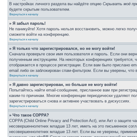
В настройках личного раздела вы найдёте опцию
Скрывать моё пр
будете скрытым пользователем.
Вернуться к началу
» Я забыл пароль!
Не паникуйте! Хотя пароль нельзя восстановить, можно легко пол
сможете войти на конференцию.
Вернуться к началу
» Я только что зарегистрировался, но не могу войти!
Сначала проверьте свои имя пользователя и пароль. Если они верн
полученным инструкциям. На некоторых конференциях требуется, 
отображается в процессе регистрации. Если вам было прислано em
email либо он заблокирован спам-фильтром. Если вы уверены, что 
Вернуться к началу
» Я давно зарегистрирован, но больше не могу войти!
Попытайтесь найти email-сообщение, присланное вам при регистрац
каким-то причинам. Многие конференции периодически удаляют по
зарегистрироваться снова и активнее участвовать в дискуссиях.
Вернуться к началу
» Что такое COPPA?
COPPA (Child Online Privacy and Protection Act), или Акт о защите
несовершеннолетних младше 13 лет, иметь на это письменное согл
несовершеннолетних младше 13 лет. Если вы не уверены, применим