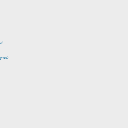
и!
угов?