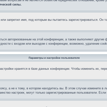
овым вопросам и не является объектом юридических отношений, кроме 
ической силы.
или запретил имя, под которым вы пытаетесь зарегистрироваться. Он т
аться авторизованным на этой конференции, а также выполняют другие ф
дности с входом или выходом с конференции, возможно, удаление cook
Параметры и настройки пользователя
астройки хранятся в базе данных конференции. Чтобы изменить их, пер
су, а не к тому, в котором находитесь вы. В этом случае измените в ли
льшинство настроек, могут только зарегистрированные пользователи. Есл