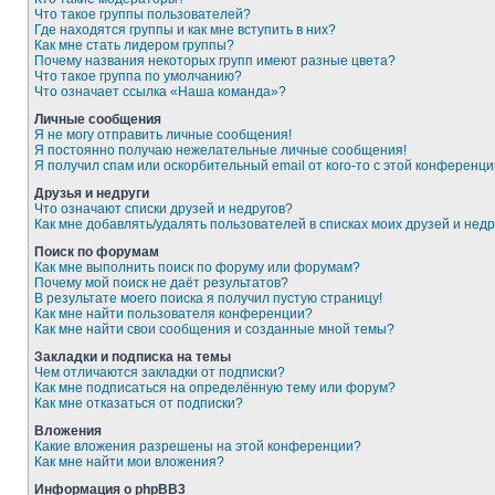
Что такое группы пользователей?
Где находятся группы и как мне вступить в них?
Как мне стать лидером группы?
Почему названия некоторых групп имеют разные цвета?
Что такое группа по умолчанию?
Что означает ссылка «Наша команда»?
Личные сообщения
Я не могу отправить личные сообщения!
Я постоянно получаю нежелательные личные сообщения!
Я получил спам или оскорбительный email от кого-то с этой конференци
Друзья и недруги
Что означают списки друзей и недругов?
Как мне добавлять/удалять пользователей в списках моих друзей и недр
Поиск по форумам
Как мне выполнить поиск по форуму или форумам?
Почему мой поиск не даёт результатов?
В результате моего поиска я получил пустую страницу!
Как мне найти пользователя конференции?
Как мне найти свои сообщения и созданные мной темы?
Закладки и подписка на темы
Чем отличаются закладки от подписки?
Как мне подписаться на определённую тему или форум?
Как мне отказаться от подписки?
Вложения
Какие вложения разрешены на этой конференции?
Как мне найти мои вложения?
Информация о phpBB3