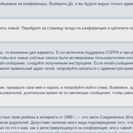
ебывание на конференции
. Выберите
Да
, и вы будете видны только адм
учить новый. Перейдите на страницу входа на конференцию и щёлкните 
ы, то возможны два варианта. Если включена поддержка COPPA и при ре
чтобы все новые учётные записи были активированы пользователями или
ail-сообщение, следуйте полученным инструкциям. Если email-сообщение
ввели правильный адрес email, попробуйте связаться с администратором
ии, проверьте свои имя и пароль и попробуйте войти снова. Возможно,
льзователей, длительное время не оставляющих сообщения, чтобы умен
 частных прав ребёнка в интернете от 1998 г. — это закон Соединённых 
асие родителей. Допустимо наличие иного вида подтверждения того, чт
о ли это к вам, как к регистрирующемуся на конференции, или к самой