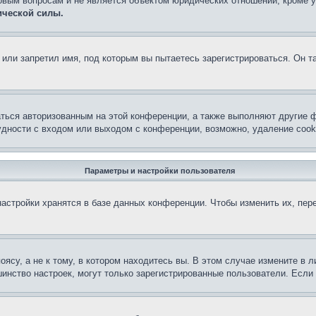
овым вопросам и не является объектом юридических отношений, кроме 
ической силы.
или запретил имя, под которым вы пытаетесь зарегистрироваться. Он т
аться авторизованным на этой конференции, а также выполняют другие ф
дности с входом или выходом с конференции, возможно, удаление cook
Параметры и настройки пользователя
астройки хранятся в базе данных конференции. Чтобы изменить их, пер
су, а не к тому, в котором находитесь вы. В этом случае измените в ли
льшинство настроек, могут только зарегистрированные пользователи. Есл