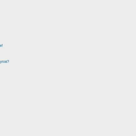
и!
угов?