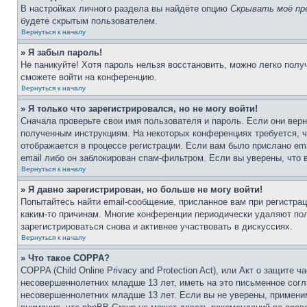
В настройках личного раздела вы найдёте опцию
Скрывать моё пр
будете скрытым пользователем.
Вернуться к началу
» Я забыл пароль!
Не паникуйте! Хотя пароль нельзя восстановить, можно легко пол
сможете войти на конференцию.
Вернуться к началу
» Я только что зарегистрировался, но не могу войти!
Сначала проверьте свои имя пользователя и пароль. Если они верн
полученным инструкциям. На некоторых конференциях требуется, 
отображается в процессе регистрации. Если вам было прислано em
email либо он заблокирован спам-фильтром. Если вы уверены, что 
Вернуться к началу
» Я давно зарегистрирован, но больше не могу войти!
Попытайтесь найти email-сообщение, присланное вам при регистрац
каким-то причинам. Многие конференции периодически удаляют по
зарегистрироваться снова и активнее участвовать в дискуссиях.
Вернуться к началу
» Что такое COPPA?
COPPA (Child Online Privacy and Protection Act), или Акт о защите
несовершеннолетних младше 13 лет, иметь на это письменное согл
несовершеннолетних младше 13 лет. Если вы не уверены, применим