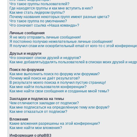
Что такое группы пользователей?
Где находятся группы и как мне вступить в них?
Как мне стать лидером группы?
Почему названия некоторых групп имеют разные цвета?
Что такое группа по умолчанию?
Что означает ссылка «Наша команда»?
Личные сообщения
Я не могу отправить личные сообщения!
Я постоянно получаю нежелательные личные сообщения!
Я получил спам или оскорбительный email от кого-то с этой конференци
Друзья и недруги
Что означают списки друзей и недругов?
Как мне добавлять/удалять пользователей в списках моих друзей и недр
Поиск по форумам
Как мне выполнить поиск по форуму или форумам?
Почему мой поиск не даёт результатов?
В результате моего поиска я получил пустую страницу!
Как мне найти пользователя конференции?
Как мне найти свои сообщения и созданные мной темы?
Закладки и подписка на темы
Чем отличаются закладки от подписки?
Как мне подписаться на определённую тему или форум?
Как мне отказаться от подписки?
Вложения
Какие вложения разрешены на этой конференции?
Как мне найти мои вложения?
Информация о phpBB3