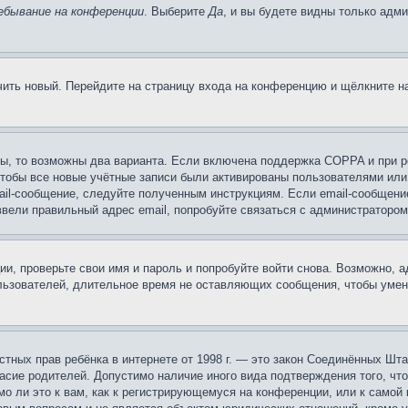
ебывание на конференции
. Выберите
Да
, и вы будете видны только адм
учить новый. Перейдите на страницу входа на конференцию и щёлкните 
ы, то возможны два варианта. Если включена поддержка COPPA и при ре
чтобы все новые учётные записи были активированы пользователями или
ail-сообщение, следуйте полученным инструкциям. Если email-сообщение
ввели правильный адрес email, попробуйте связаться с администратором
ии, проверьте свои имя и пароль и попробуйте войти снова. Возможно,
льзователей, длительное время не оставляющих сообщения, чтобы умен
 частных прав ребёнка в интернете от 1998 г. — это закон Соединённых 
асие родителей. Допустимо наличие иного вида подтверждения того, чт
о ли это к вам, как к регистрирующемуся на конференции, или к самой