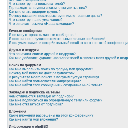
Что такое группы пользователей?
Где находятся группы и как мне вступить в них?
Как мне стать лидером группы?
Почему названия некоторых групп имеют разные цвета?
Что такое группа по умолчанию?
Что означает ссылка «Наша команда»?
Личные сообщения
Я не могу отправить личные сообщения!
Я постоянно получаю нежелательные личные сообщения!
Я получил спам или оскорбительный email от кого-то с этой конференци
Друзья и недруги
Что означают списки друзей и недругов?
Как мне добавлять/удалять пользователей в списках моих друзей и недр
Поиск по форумам
Как мне выполнить поиск по форуму или форумам?
Почему мой поиск не даёт результатов?
В результате моего поиска я получил пустую страницу!
Как мне найти пользователя конференции?
Как мне найти свои сообщения и созданные мной темы?
Закладки и подписка на темы
Чем отличаются закладки от подписки?
Как мне подписаться на определённую тему или форум?
Как мне отказаться от подписки?
Вложения
Какие вложения разрешены на этой конференции?
Как мне найти мои вложения?
Информация о phpBB3