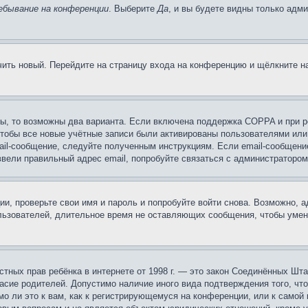
ебывание на конференции
. Выберите
Да
, и вы будете видны только адм
учить новый. Перейдите на страницу входа на конференцию и щёлкните 
ы, то возможны два варианта. Если включена поддержка COPPA и при ре
чтобы все новые учётные записи были активированы пользователями или
ail-сообщение, следуйте полученным инструкциям. Если email-сообщение
ввели правильный адрес email, попробуйте связаться с администратором
ии, проверьте свои имя и пароль и попробуйте войти снова. Возможно,
льзователей, длительное время не оставляющих сообщения, чтобы умен
 частных прав ребёнка в интернете от 1998 г. — это закон Соединённых 
асие родителей. Допустимо наличие иного вида подтверждения того, чт
о ли это к вам, как к регистрирующемуся на конференции, или к самой