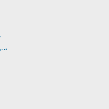
и!
угов?