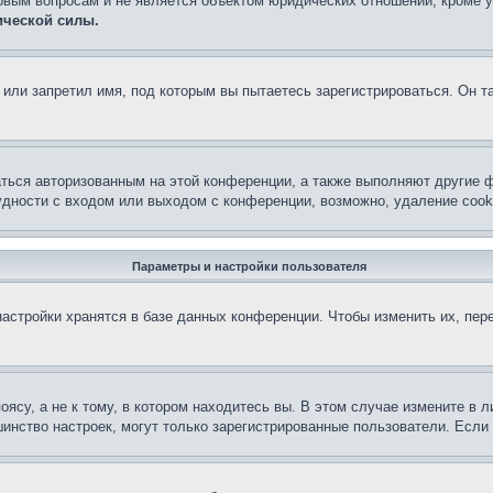
овым вопросам и не является объектом юридических отношений, кроме 
ической силы.
или запретил имя, под которым вы пытаетесь зарегистрироваться. Он т
аться авторизованным на этой конференции, а также выполняют другие ф
дности с входом или выходом с конференции, возможно, удаление cook
Параметры и настройки пользователя
астройки хранятся в базе данных конференции. Чтобы изменить их, пер
су, а не к тому, в котором находитесь вы. В этом случае измените в ли
льшинство настроек, могут только зарегистрированные пользователи. Есл