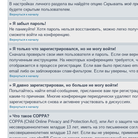
В настройках личного раздела вы найдёте опцию
Скрывать моё пр
будете скрытым пользователем.
Вернуться к началу
» Я забыл пароль!
Не паникуйте! Хотя пароль нельзя восстановить, можно легко пол
сможете войти на конференцию.
Вернуться к началу
» Я только что зарегистрировался, но не могу войти!
Сначала проверьте свои имя пользователя и пароль. Если они верн
полученным инструкциям. На некоторых конференциях требуется, 
отображается в процессе регистрации. Если вам было прислано em
email либо он заблокирован спам-фильтром. Если вы уверены, что 
Вернуться к началу
» Я давно зарегистрирован, но больше не могу войти!
Попытайтесь найти email-сообщение, присланное вам при регистрац
каким-то причинам. Многие конференции периодически удаляют по
зарегистрироваться снова и активнее участвовать в дискуссиях.
Вернуться к началу
» Что такое COPPA?
COPPA (Child Online Privacy and Protection Act), или Акт о защите
несовершеннолетних младше 13 лет, иметь на это письменное согл
несовершеннолетних младше 13 лет. Если вы не уверены, применим