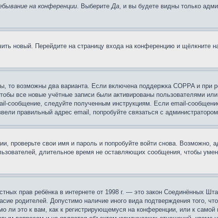
ебывание на конференции
. Выберите
Да
, и вы будете видны только адм
учить новый. Перейдите на страницу входа на конференцию и щёлкните 
ы, то возможны два варианта. Если включена поддержка COPPA и при ре
чтобы все новые учётные записи были активированы пользователями или
ail-сообщение, следуйте полученным инструкциям. Если email-сообщение
ввели правильный адрес email, попробуйте связаться с администратором
ии, проверьте свои имя и пароль и попробуйте войти снова. Возможно,
льзователей, длительное время не оставляющих сообщения, чтобы умен
 частных прав ребёнка в интернете от 1998 г. — это закон Соединённых 
асие родителей. Допустимо наличие иного вида подтверждения того, чт
о ли это к вам, как к регистрирующемуся на конференции, или к самой