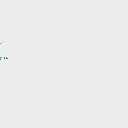
и!
угов?