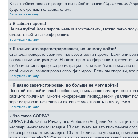
В настройках личного раздела вы найдёте опцию
Скрывать моё пр
будете скрытым пользователем.
Вернуться к началу
» Я забыл пароль!
Не паникуйте! Хотя пароль нельзя восстановить, можно легко пол
сможете войти на конференцию.
Вернуться к началу
» Я только что зарегистрировался, но не могу войти!
Сначала проверьте свои имя пользователя и пароль. Если они верн
полученным инструкциям. На некоторых конференциях требуется, 
отображается в процессе регистрации. Если вам было прислано em
email либо он заблокирован спам-фильтром. Если вы уверены, что 
Вернуться к началу
» Я давно зарегистрирован, но больше не могу войти!
Попытайтесь найти email-сообщение, присланное вам при регистрац
каким-то причинам. Многие конференции периодически удаляют по
зарегистрироваться снова и активнее участвовать в дискуссиях.
Вернуться к началу
» Что такое COPPA?
COPPA (Child Online Privacy and Protection Act), или Акт о защите
несовершеннолетних младше 13 лет, иметь на это письменное согл
несовершеннолетних младше 13 лет. Если вы не уверены, применим