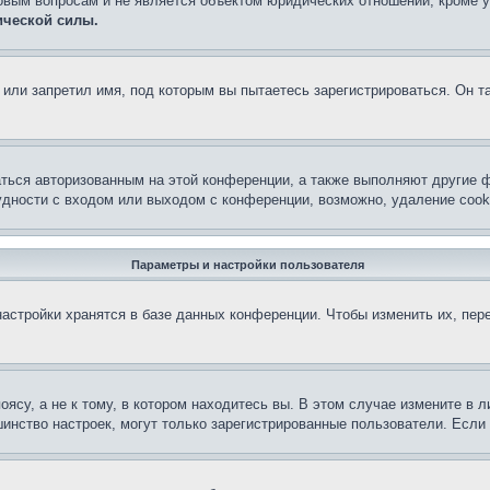
овым вопросам и не является объектом юридических отношений, кроме 
ической силы.
или запретил имя, под которым вы пытаетесь зарегистрироваться. Он т
аться авторизованным на этой конференции, а также выполняют другие ф
дности с входом или выходом с конференции, возможно, удаление cook
Параметры и настройки пользователя
астройки хранятся в базе данных конференции. Чтобы изменить их, пер
су, а не к тому, в котором находитесь вы. В этом случае измените в ли
льшинство настроек, могут только зарегистрированные пользователи. Есл