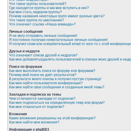
Что такое группы пользователей?
Где находятся группы и как мне вступить в них?
Как мне стать лидером группы?
Почему названия некоторых групп имеют разные цвета?
Что такое группа по умолчанию?
Что означает ссылка «Наша команда»?
Личные сообщения
Я не могу отправить личные сообщения!
Я постоянно получаю нежелательные личные сообщения!
Я получил спам или оскорбительный email от кого-то с этой конференци
Друзья и недруги
Что означают списки друзей и недругов?
Как мне добавлять/удалять пользователей в списках моих друзей и недр
Поиск по форумам
Как мне выполнить поиск по форуму или форумам?
Почему мой поиск не даёт результатов?
В результате моего поиска я получил пустую страницу!
Как мне найти пользователя конференции?
Как мне найти свои сообщения и созданные мной темы?
Закладки и подписка на темы
Чем отличаются закладки от подписки?
Как мне подписаться на определённую тему или форум?
Как мне отказаться от подписки?
Вложения
Какие вложения разрешены на этой конференции?
Как мне найти мои вложения?
Информация о phpBB3