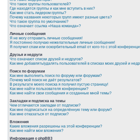
Что такое группы пользователей?
Где находятся группы и как мне вступить в них?
Как мне стать лидером группы?
Почему названия некоторых групп имеют разные цвета?
Что такое группа по умолчанию?
Что означает ссылка «Наша команда»?
Личные сообщения
Я не могу отправить личные сообщения!
Я постоянно получаю нежелательные личные сообщения!
Я получил спам или оскорбительный email от кого-то с этой конференци
Друзья и недруги
Что означают списки друзей и недругов?
Как мне добавлять/удалять пользователей в списках моих друзей и недр
Поиск по форумам
Как мне выполнить поиск по форуму или форумам?
Почему мой поиск не даёт результатов?
В результате моего поиска я получил пустую страницу!
Как мне найти пользователя конференции?
Как мне найти свои сообщения и созданные мной темы?
Закладки и подписка на темы
Чем отличаются закладки от подписки?
Как мне подписаться на определённую тему или форум?
Как мне отказаться от подписки?
Вложения
Какие вложения разрешены на этой конференции?
Как мне найти мои вложения?
Информация о phpBB3