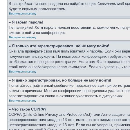
В настройках личного раздела вы найдёте опцию
Скрывать моё пр
будете скрытым пользователем.
Вернуться к началу
» Я забыл пароль!
Не паникуйте! Хотя пароль нельзя восстановить, можно легко пол
сможете войти на конференцию.
Вернуться к началу
» Я только что зарегистрировался, но не могу войти!
Сначала проверьте свои имя пользователя и пароль. Если они верн
полученным инструкциям. На некоторых конференциях требуется, 
отображается в процессе регистрации. Если вам было прислано em
email либо он заблокирован спам-фильтром. Если вы уверены, что 
Вернуться к началу
» Я давно зарегистрирован, но больше не могу войти!
Попытайтесь найти email-сообщение, присланное вам при регистрац
каким-то причинам. Многие конференции периодически удаляют по
зарегистрироваться снова и активнее участвовать в дискуссиях.
Вернуться к началу
» Что такое COPPA?
COPPA (Child Online Privacy and Protection Act), или Акт о защите
несовершеннолетних младше 13 лет, иметь на это письменное согл
несовершеннолетних младше 13 лет. Если вы не уверены, применим