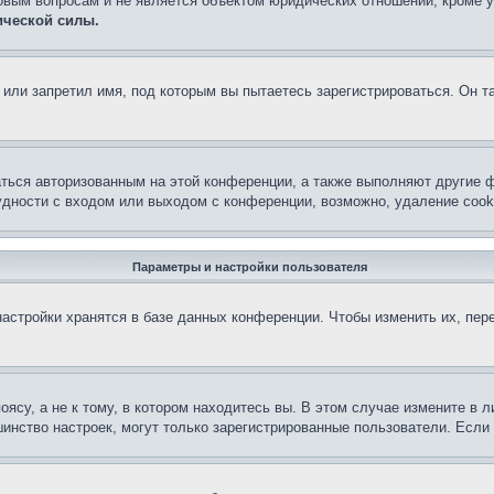
овым вопросам и не является объектом юридических отношений, кроме 
ической силы.
или запретил имя, под которым вы пытаетесь зарегистрироваться. Он т
аться авторизованным на этой конференции, а также выполняют другие ф
дности с входом или выходом с конференции, возможно, удаление cook
Параметры и настройки пользователя
астройки хранятся в базе данных конференции. Чтобы изменить их, пер
су, а не к тому, в котором находитесь вы. В этом случае измените в ли
льшинство настроек, могут только зарегистрированные пользователи. Есл