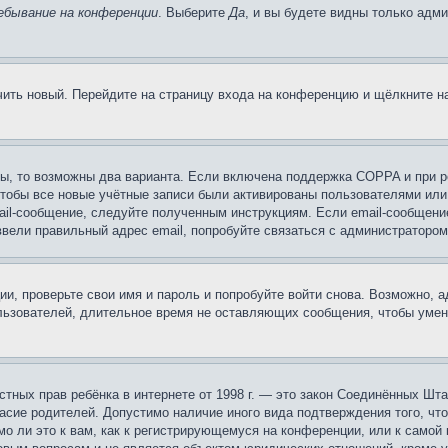
ебывание на конференции
. Выберите
Да
, и вы будете видны только адм
учить новый. Перейдите на страницу входа на конференцию и щёлкните 
ы, то возможны два варианта. Если включена поддержка COPPA и при ре
чтобы все новые учётные записи были активированы пользователями или
ail-сообщение, следуйте полученным инструкциям. Если email-сообщение
ввели правильный адрес email, попробуйте связаться с администратором
ии, проверьте свои имя и пароль и попробуйте войти снова. Возможно,
льзователей, длительное время не оставляющих сообщения, чтобы умен
 частных прав ребёнка в интернете от 1998 г. — это закон Соединённых 
асие родителей. Допустимо наличие иного вида подтверждения того, чт
о ли это к вам, как к регистрирующемуся на конференции, или к самой