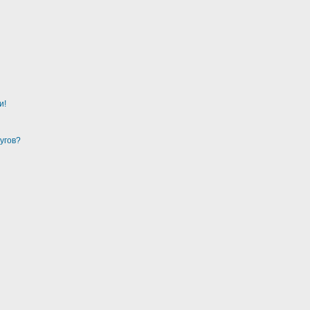
и!
угов?