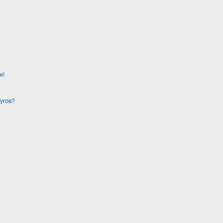
и!
угов?