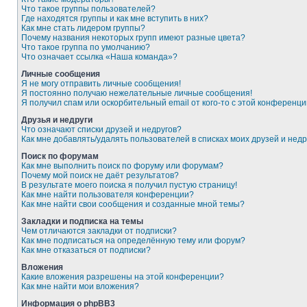
Что такое группы пользователей?
Где находятся группы и как мне вступить в них?
Как мне стать лидером группы?
Почему названия некоторых групп имеют разные цвета?
Что такое группа по умолчанию?
Что означает ссылка «Наша команда»?
Личные сообщения
Я не могу отправить личные сообщения!
Я постоянно получаю нежелательные личные сообщения!
Я получил спам или оскорбительный email от кого-то с этой конференци
Друзья и недруги
Что означают списки друзей и недругов?
Как мне добавлять/удалять пользователей в списках моих друзей и недр
Поиск по форумам
Как мне выполнить поиск по форуму или форумам?
Почему мой поиск не даёт результатов?
В результате моего поиска я получил пустую страницу!
Как мне найти пользователя конференции?
Как мне найти свои сообщения и созданные мной темы?
Закладки и подписка на темы
Чем отличаются закладки от подписки?
Как мне подписаться на определённую тему или форум?
Как мне отказаться от подписки?
Вложения
Какие вложения разрешены на этой конференции?
Как мне найти мои вложения?
Информация о phpBB3