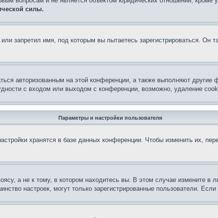
овым вопросам и не является объектом юридических отношений, кроме 
ической силы.
или запретил имя, под которым вы пытаетесь зарегистрироваться. Он т
аться авторизованным на этой конференции, а также выполняют другие ф
дности с входом или выходом с конференции, возможно, удаление cook
Параметры и настройки пользователя
астройки хранятся в базе данных конференции. Чтобы изменить их, пер
су, а не к тому, в котором находитесь вы. В этом случае измените в ли
льшинство настроек, могут только зарегистрированные пользователи. Есл