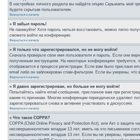
В настройках личного раздела вы найдёте опцию
Скрывать моё пр
будете скрытым пользователем.
Вернуться к началу
» Я забыл пароль!
Не паникуйте! Хотя пароль нельзя восстановить, можно легко пол
сможете войти на конференцию.
Вернуться к началу
» Я только что зарегистрировался, но не могу войти!
Сначала проверьте свои имя пользователя и пароль. Если они верн
полученным инструкциям. На некоторых конференциях требуется, 
отображается в процессе регистрации. Если вам было прислано em
email либо он заблокирован спам-фильтром. Если вы уверены, что 
Вернуться к началу
» Я давно зарегистрирован, но больше не могу войти!
Попытайтесь найти email-сообщение, присланное вам при регистрац
каким-то причинам. Многие конференции периодически удаляют по
зарегистрироваться снова и активнее участвовать в дискуссиях.
Вернуться к началу
» Что такое COPPA?
COPPA (Child Online Privacy and Protection Act), или Акт о защите
несовершеннолетних младше 13 лет, иметь на это письменное согл
несовершеннолетних младше 13 лет. Если вы не уверены, применим