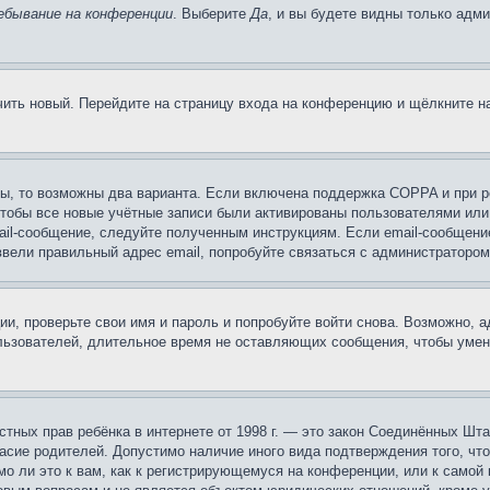
ебывание на конференции
. Выберите
Да
, и вы будете видны только адм
учить новый. Перейдите на страницу входа на конференцию и щёлкните 
ы, то возможны два варианта. Если включена поддержка COPPA и при ре
чтобы все новые учётные записи были активированы пользователями или
ail-сообщение, следуйте полученным инструкциям. Если email-сообщение
ввели правильный адрес email, попробуйте связаться с администратором
ии, проверьте свои имя и пароль и попробуйте войти снова. Возможно,
льзователей, длительное время не оставляющих сообщения, чтобы умен
 частных прав ребёнка в интернете от 1998 г. — это закон Соединённых 
асие родителей. Допустимо наличие иного вида подтверждения того, чт
о ли это к вам, как к регистрирующемуся на конференции, или к самой