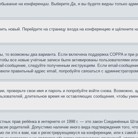
ебывание на конференции
. Выберите
Да
, и вы будете видны только адм
учить новый. Перейдите на страницу входа на конференцию и щёлкните 
ы, то возможны два варианта. Если включена поддержка COPPA и при ре
чтобы все новые учётные записи были активированы пользователями или
ail-сообщение, следуйте полученным инструкциям. Если email-сообщение
ввели правильный адрес email, попробуйте связаться с администратором
ии, проверьте свои имя и пароль и попробуйте войти снова. Возможно,
льзователей, длительное время не оставляющих сообщения, чтобы умен
 частных прав ребёнка в интернете от 1998 г. — это закон Соединённых 
асие родителей. Допустимо наличие иного вида подтверждения того, чт
о ли это к вам, как к регистрирующемуся на конференции, или к самой