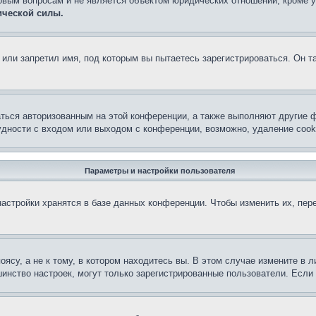
овым вопросам и не является объектом юридических отношений, кроме 
ической силы.
или запретил имя, под которым вы пытаетесь зарегистрироваться. Он т
аться авторизованным на этой конференции, а также выполняют другие ф
дности с входом или выходом с конференции, возможно, удаление cook
Параметры и настройки пользователя
астройки хранятся в базе данных конференции. Чтобы изменить их, пер
су, а не к тому, в котором находитесь вы. В этом случае измените в ли
льшинство настроек, могут только зарегистрированные пользователи. Есл