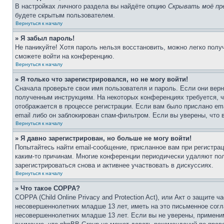
В настройках личного раздела вы найдёте опцию
Скрывать моё пр
будете скрытым пользователем.
Вернуться к началу
» Я забыл пароль!
Не паникуйте! Хотя пароль нельзя восстановить, можно легко пол
сможете войти на конференцию.
Вернуться к началу
» Я только что зарегистрировался, но не могу войти!
Сначала проверьте свои имя пользователя и пароль. Если они верн
полученным инструкциям. На некоторых конференциях требуется, 
отображается в процессе регистрации. Если вам было прислано em
email либо он заблокирован спам-фильтром. Если вы уверены, что 
Вернуться к началу
» Я давно зарегистрирован, но больше не могу войти!
Попытайтесь найти email-сообщение, присланное вам при регистрац
каким-то причинам. Многие конференции периодически удаляют по
зарегистрироваться снова и активнее участвовать в дискуссиях.
Вернуться к началу
» Что такое COPPA?
COPPA (Child Online Privacy and Protection Act), или Акт о защите
несовершеннолетних младше 13 лет, иметь на это письменное согл
несовершеннолетних младше 13 лет. Если вы не уверены, применим