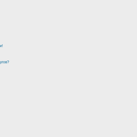
и!
угов?