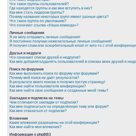
Что такое группы пользователей?
Где находятся группы и как мне вступить в них?
Как мне стать лидером группы?
Почему названия некоторых групп имеют разные цвета?
Что такое группа по умолчанию?
Что означает ссылка «Наша команда»?
Личные сообщения
Я не могу отправить личные сообщения!
Я постоянно получаю нежелательные личные сообщения!
Я получил спам или оскорбительный email от кого-то с этой конференци
Друзья и недруги
Что означают списки друзей и недругов?
Как мне добавлять/удалять пользователей в списках моих друзей и недр
Поиск по форумам
Как мне выполнить поиск по форуму или форумам?
Почему мой поиск не даёт результатов?
В результате моего поиска я получил пустую страницу!
Как мне найти пользователя конференции?
Как мне найти свои сообщения и созданные мной темы?
Закладки и подписка на темы
Чем отличаются закладки от подписки?
Как мне подписаться на определённую тему или форум?
Как мне отказаться от подписки?
Вложения
Какие вложения разрешены на этой конференции?
Как мне найти мои вложения?
Информация о phpBB3