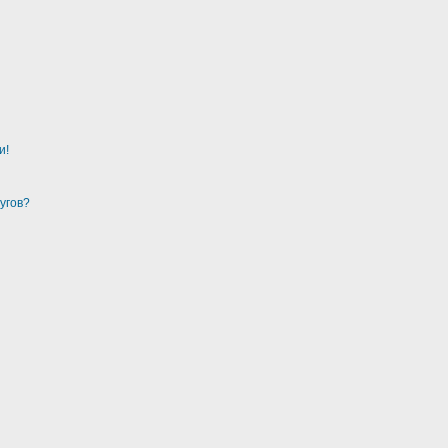
и!
угов?