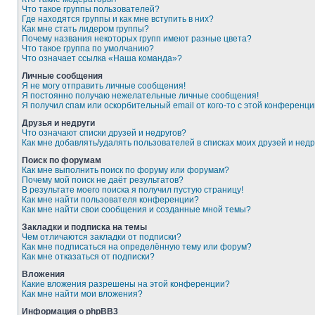
Что такое группы пользователей?
Где находятся группы и как мне вступить в них?
Как мне стать лидером группы?
Почему названия некоторых групп имеют разные цвета?
Что такое группа по умолчанию?
Что означает ссылка «Наша команда»?
Личные сообщения
Я не могу отправить личные сообщения!
Я постоянно получаю нежелательные личные сообщения!
Я получил спам или оскорбительный email от кого-то с этой конференци
Друзья и недруги
Что означают списки друзей и недругов?
Как мне добавлять/удалять пользователей в списках моих друзей и недр
Поиск по форумам
Как мне выполнить поиск по форуму или форумам?
Почему мой поиск не даёт результатов?
В результате моего поиска я получил пустую страницу!
Как мне найти пользователя конференции?
Как мне найти свои сообщения и созданные мной темы?
Закладки и подписка на темы
Чем отличаются закладки от подписки?
Как мне подписаться на определённую тему или форум?
Как мне отказаться от подписки?
Вложения
Какие вложения разрешены на этой конференции?
Как мне найти мои вложения?
Информация о phpBB3