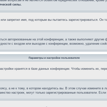
овым вопросам и не является объектом юридических отношений, кроме 
ической силы.
или запретил имя, под которым вы пытаетесь зарегистрироваться. Он т
аться авторизованным на этой конференции, а также выполняют другие ф
дности с входом или выходом с конференции, возможно, удаление cook
Параметры и настройки пользователя
астройки хранятся в базе данных конференции. Чтобы изменить их, пер
су, а не к тому, в котором находитесь вы. В этом случае измените в ли
льшинство настроек, могут только зарегистрированные пользователи. Есл