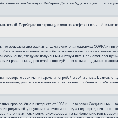
ебывание на конференции
. Выберите
Да
, и вы будете видны только адм
учить новый. Перейдите на страницу входа на конференцию и щёлкните 
ы, то возможны два варианта. Если включена поддержка COPPA и при ре
чтобы все новые учётные записи были активированы пользователями или
ail-сообщение, следуйте полученным инструкциям. Если email-сообщение
ввели правильный адрес email, попробуйте связаться с администратором
ии, проверьте свои имя и пароль и попробуйте войти снова. Возможно,
льзователей, длительное время не оставляющих сообщения, чтобы умен
 частных прав ребёнка в интернете от 1998 г. — это закон Соединённых 
асие родителей. Допустимо наличие иного вида подтверждения того, чт
о ли это к вам, как к регистрирующемуся на конференции, или к самой