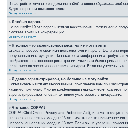
В настройках личного раздела вы найдёте опцию
Скрывать моё пр
будете скрытым пользователем.
Вернуться к началу
» Я забыл пароль!
Не паникуйте! Хотя пароль нельзя восстановить, можно легко пол
сможете войти на конференцию.
Вернуться к началу
» Я только что зарегистрировался, но не могу войти!
Сначала проверьте свои имя пользователя и пароль. Если они верн
полученным инструкциям. На некоторых конференциях требуется, 
отображается в процессе регистрации. Если вам было прислано em
email либо он заблокирован спам-фильтром. Если вы уверены, что 
Вернуться к началу
» Я давно зарегистрирован, но больше не могу войти!
Попытайтесь найти email-сообщение, присланное вам при регистрац
каким-то причинам. Многие конференции периодически удаляют по
зарегистрироваться снова и активнее участвовать в дискуссиях.
Вернуться к началу
» Что такое COPPA?
COPPA (Child Online Privacy and Protection Act), или Акт о защите
несовершеннолетних младше 13 лет, иметь на это письменное согл
несовершеннолетних младше 13 лет. Если вы не уверены, применим