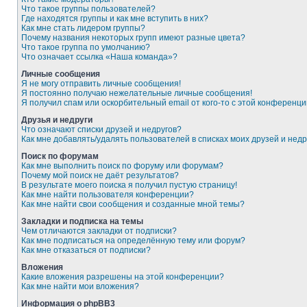
Что такое группы пользователей?
Где находятся группы и как мне вступить в них?
Как мне стать лидером группы?
Почему названия некоторых групп имеют разные цвета?
Что такое группа по умолчанию?
Что означает ссылка «Наша команда»?
Личные сообщения
Я не могу отправить личные сообщения!
Я постоянно получаю нежелательные личные сообщения!
Я получил спам или оскорбительный email от кого-то с этой конференци
Друзья и недруги
Что означают списки друзей и недругов?
Как мне добавлять/удалять пользователей в списках моих друзей и недр
Поиск по форумам
Как мне выполнить поиск по форуму или форумам?
Почему мой поиск не даёт результатов?
В результате моего поиска я получил пустую страницу!
Как мне найти пользователя конференции?
Как мне найти свои сообщения и созданные мной темы?
Закладки и подписка на темы
Чем отличаются закладки от подписки?
Как мне подписаться на определённую тему или форум?
Как мне отказаться от подписки?
Вложения
Какие вложения разрешены на этой конференции?
Как мне найти мои вложения?
Информация о phpBB3