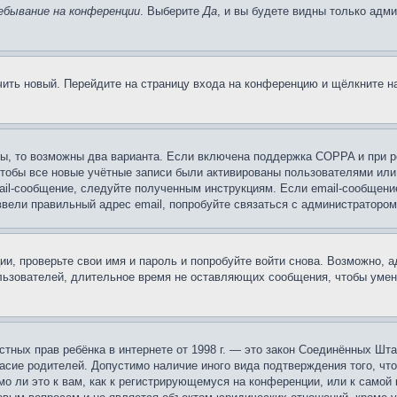
ебывание на конференции
. Выберите
Да
, и вы будете видны только адм
учить новый. Перейдите на страницу входа на конференцию и щёлкните 
ы, то возможны два варианта. Если включена поддержка COPPA и при ре
чтобы все новые учётные записи были активированы пользователями или
ail-сообщение, следуйте полученным инструкциям. Если email-сообщение
ввели правильный адрес email, попробуйте связаться с администратором
ии, проверьте свои имя и пароль и попробуйте войти снова. Возможно,
льзователей, длительное время не оставляющих сообщения, чтобы умен
 частных прав ребёнка в интернете от 1998 г. — это закон Соединённых 
асие родителей. Допустимо наличие иного вида подтверждения того, чт
о ли это к вам, как к регистрирующемуся на конференции, или к самой