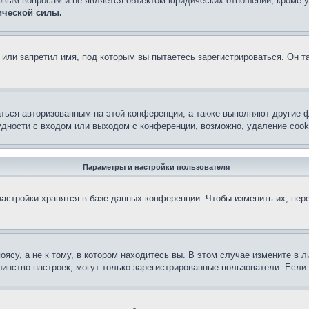
овым вопросам и не является объектом юридических отношений, кроме 
ической силы.
или запретил имя, под которым вы пытаетесь зарегистрироваться. Он т
аться авторизованным на этой конференции, а также выполняют другие ф
дности с входом или выходом с конференции, возможно, удаление cook
Параметры и настройки пользователя
астройки хранятся в базе данных конференции. Чтобы изменить их, пер
су, а не к тому, в котором находитесь вы. В этом случае измените в ли
льшинство настроек, могут только зарегистрированные пользователи. Есл