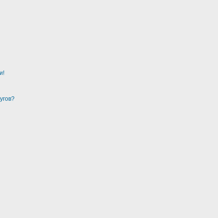
и!
угов?