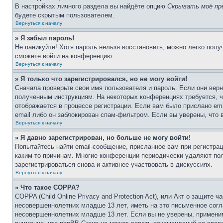
В настройках личного раздела вы найдёте опцию
Скрывать моё пр
будете скрытым пользователем.
Вернуться к началу
» Я забыл пароль!
Не паникуйте! Хотя пароль нельзя восстановить, можно легко пол
сможете войти на конференцию.
Вернуться к началу
» Я только что зарегистрировался, но не могу войти!
Сначала проверьте свои имя пользователя и пароль. Если они верн
полученным инструкциям. На некоторых конференциях требуется, 
отображается в процессе регистрации. Если вам было прислано em
email либо он заблокирован спам-фильтром. Если вы уверены, что 
Вернуться к началу
» Я давно зарегистрирован, но больше не могу войти!
Попытайтесь найти email-сообщение, присланное вам при регистрац
каким-то причинам. Многие конференции периодически удаляют по
зарегистрироваться снова и активнее участвовать в дискуссиях.
Вернуться к началу
» Что такое COPPA?
COPPA (Child Online Privacy and Protection Act), или Акт о защите
несовершеннолетних младше 13 лет, иметь на это письменное согл
несовершеннолетних младше 13 лет. Если вы не уверены, применим