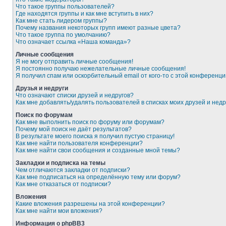
Что такое группы пользователей?
Где находятся группы и как мне вступить в них?
Как мне стать лидером группы?
Почему названия некоторых групп имеют разные цвета?
Что такое группа по умолчанию?
Что означает ссылка «Наша команда»?
Личные сообщения
Я не могу отправить личные сообщения!
Я постоянно получаю нежелательные личные сообщения!
Я получил спам или оскорбительный email от кого-то с этой конференци
Друзья и недруги
Что означают списки друзей и недругов?
Как мне добавлять/удалять пользователей в списках моих друзей и недр
Поиск по форумам
Как мне выполнить поиск по форуму или форумам?
Почему мой поиск не даёт результатов?
В результате моего поиска я получил пустую страницу!
Как мне найти пользователя конференции?
Как мне найти свои сообщения и созданные мной темы?
Закладки и подписка на темы
Чем отличаются закладки от подписки?
Как мне подписаться на определённую тему или форум?
Как мне отказаться от подписки?
Вложения
Какие вложения разрешены на этой конференции?
Как мне найти мои вложения?
Информация о phpBB3