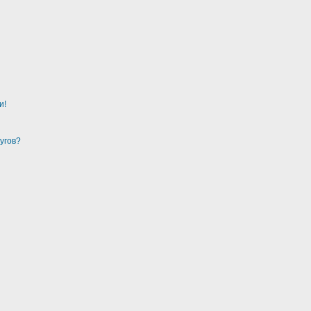
и!
угов?