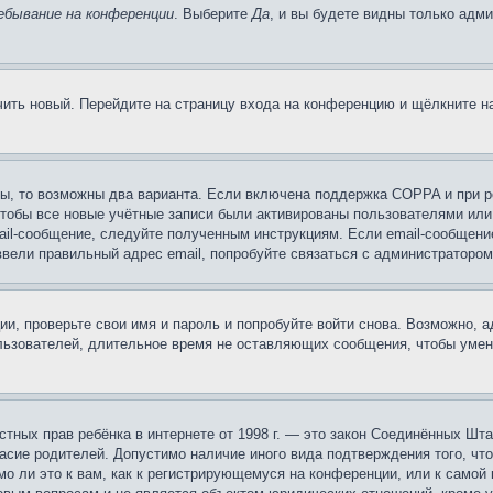
ебывание на конференции
. Выберите
Да
, и вы будете видны только адм
учить новый. Перейдите на страницу входа на конференцию и щёлкните 
ы, то возможны два варианта. Если включена поддержка COPPA и при ре
чтобы все новые учётные записи были активированы пользователями или
ail-сообщение, следуйте полученным инструкциям. Если email-сообщение
ввели правильный адрес email, попробуйте связаться с администратором
ии, проверьте свои имя и пароль и попробуйте войти снова. Возможно,
льзователей, длительное время не оставляющих сообщения, чтобы умен
 частных прав ребёнка в интернете от 1998 г. — это закон Соединённых 
асие родителей. Допустимо наличие иного вида подтверждения того, чт
о ли это к вам, как к регистрирующемуся на конференции, или к самой