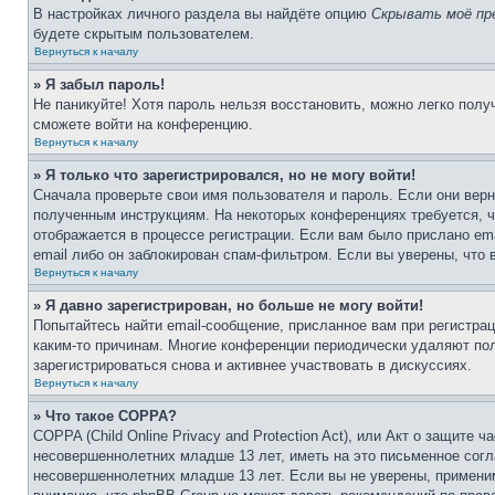
В настройках личного раздела вы найдёте опцию
Скрывать моё пр
будете скрытым пользователем.
Вернуться к началу
» Я забыл пароль!
Не паникуйте! Хотя пароль нельзя восстановить, можно легко пол
сможете войти на конференцию.
Вернуться к началу
» Я только что зарегистрировался, но не могу войти!
Сначала проверьте свои имя пользователя и пароль. Если они верн
полученным инструкциям. На некоторых конференциях требуется, 
отображается в процессе регистрации. Если вам было прислано em
email либо он заблокирован спам-фильтром. Если вы уверены, что 
Вернуться к началу
» Я давно зарегистрирован, но больше не могу войти!
Попытайтесь найти email-сообщение, присланное вам при регистрац
каким-то причинам. Многие конференции периодически удаляют по
зарегистрироваться снова и активнее участвовать в дискуссиях.
Вернуться к началу
» Что такое COPPA?
COPPA (Child Online Privacy and Protection Act), или Акт о защите
несовершеннолетних младше 13 лет, иметь на это письменное согл
несовершеннолетних младше 13 лет. Если вы не уверены, применим