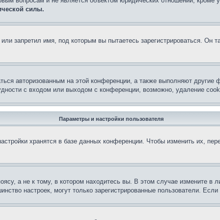
овым вопросам и не является объектом юридических отношений, кроме 
ической силы.
или запретил имя, под которым вы пытаетесь зарегистрироваться. Он т
аться авторизованным на этой конференции, а также выполняют другие ф
дности с входом или выходом с конференции, возможно, удаление cook
Параметры и настройки пользователя
астройки хранятся в базе данных конференции. Чтобы изменить их, пер
су, а не к тому, в котором находитесь вы. В этом случае измените в ли
льшинство настроек, могут только зарегистрированные пользователи. Есл