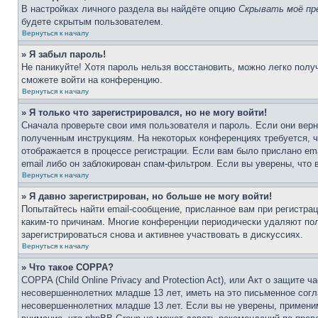
В настройках личного раздела вы найдёте опцию
Скрывать моё пр
будете скрытым пользователем.
Вернуться к началу
» Я забыл пароль!
Не паникуйте! Хотя пароль нельзя восстановить, можно легко пол
сможете войти на конференцию.
Вернуться к началу
» Я только что зарегистрировался, но не могу войти!
Сначала проверьте свои имя пользователя и пароль. Если они верн
полученным инструкциям. На некоторых конференциях требуется, 
отображается в процессе регистрации. Если вам было прислано em
email либо он заблокирован спам-фильтром. Если вы уверены, что 
Вернуться к началу
» Я давно зарегистрирован, но больше не могу войти!
Попытайтесь найти email-сообщение, присланное вам при регистрац
каким-то причинам. Многие конференции периодически удаляют по
зарегистрироваться снова и активнее участвовать в дискуссиях.
Вернуться к началу
» Что такое COPPA?
COPPA (Child Online Privacy and Protection Act), или Акт о защите
несовершеннолетних младше 13 лет, иметь на это письменное согл
несовершеннолетних младше 13 лет. Если вы не уверены, применим