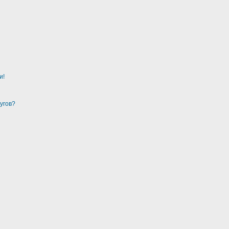
и!
угов?