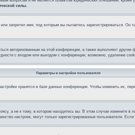
овым вопросам и не является объектом юридических отношений, кроме 
ической силы.
или запретил имя, под которым вы пытаетесь зарегистрироваться. Он т
аться авторизованным на этой конференции, а также выполняют другие ф
дности с входом или выходом с конференции, возможно, удаление cook
Параметры и настройки пользователя
астройки хранятся в базе данных конференции. Чтобы изменить их, пер
су, а не к тому, в котором находитесь вы. В этом случае измените в ли
льшинство настроек, могут только зарегистрированные пользователи. Есл