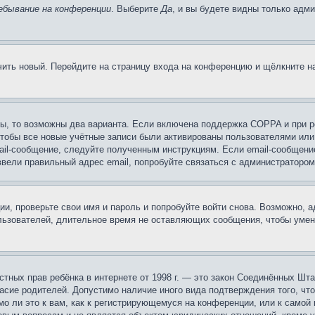
ебывание на конференции
. Выберите
Да
, и вы будете видны только адм
учить новый. Перейдите на страницу входа на конференцию и щёлкните 
ы, то возможны два варианта. Если включена поддержка COPPA и при ре
чтобы все новые учётные записи были активированы пользователями или
ail-сообщение, следуйте полученным инструкциям. Если email-сообщение
ввели правильный адрес email, попробуйте связаться с администратором
ии, проверьте свои имя и пароль и попробуйте войти снова. Возможно,
льзователей, длительное время не оставляющих сообщения, чтобы умен
 частных прав ребёнка в интернете от 1998 г. — это закон Соединённых 
асие родителей. Допустимо наличие иного вида подтверждения того, чт
о ли это к вам, как к регистрирующемуся на конференции, или к самой