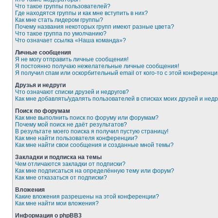
Что такое группы пользователей?
Где находятся группы и как мне вступить в них?
Как мне стать лидером группы?
Почему названия некоторых групп имеют разные цвета?
Что такое группа по умолчанию?
Что означает ссылка «Наша команда»?
Личные сообщения
Я не могу отправить личные сообщения!
Я постоянно получаю нежелательные личные сообщения!
Я получил спам или оскорбительный email от кого-то с этой конференци
Друзья и недруги
Что означают списки друзей и недругов?
Как мне добавлять/удалять пользователей в списках моих друзей и недр
Поиск по форумам
Как мне выполнить поиск по форуму или форумам?
Почему мой поиск не даёт результатов?
В результате моего поиска я получил пустую страницу!
Как мне найти пользователя конференции?
Как мне найти свои сообщения и созданные мной темы?
Закладки и подписка на темы
Чем отличаются закладки от подписки?
Как мне подписаться на определённую тему или форум?
Как мне отказаться от подписки?
Вложения
Какие вложения разрешены на этой конференции?
Как мне найти мои вложения?
Информация о phpBB3