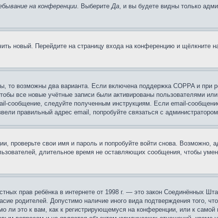
ебывание на конференции
. Выберите
Да
, и вы будете видны только адм
учить новый. Перейдите на страницу входа на конференцию и щёлкните 
ы, то возможны два варианта. Если включена поддержка COPPA и при ре
чтобы все новые учётные записи были активированы пользователями или
ail-сообщение, следуйте полученным инструкциям. Если email-сообщение
ввели правильный адрес email, попробуйте связаться с администратором
ии, проверьте свои имя и пароль и попробуйте войти снова. Возможно,
льзователей, длительное время не оставляющих сообщения, чтобы умен
 частных прав ребёнка в интернете от 1998 г. — это закон Соединённых 
асие родителей. Допустимо наличие иного вида подтверждения того, чт
о ли это к вам, как к регистрирующемуся на конференции, или к самой