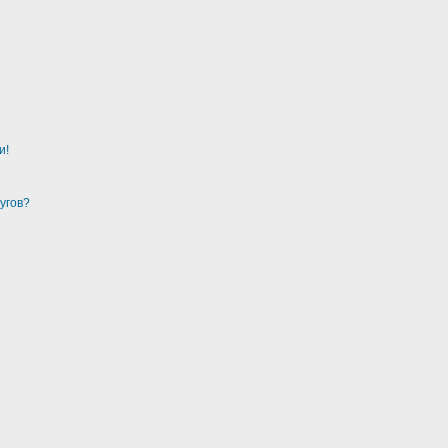
и!
угов?