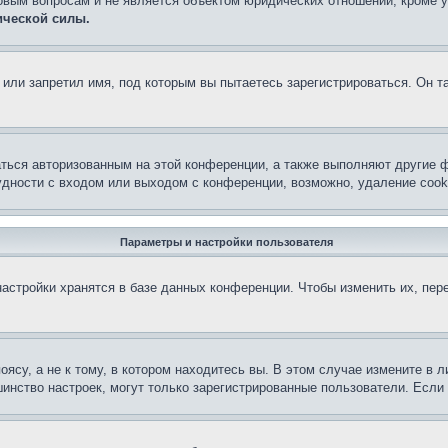
овым вопросам и не является объектом юридических отношений, кроме 
ической силы.
или запретил имя, под которым вы пытаетесь зарегистрироваться. Он т
аться авторизованным на этой конференции, а также выполняют другие ф
дности с входом или выходом с конференции, возможно, удаление cook
Параметры и настройки пользователя
астройки хранятся в базе данных конференции. Чтобы изменить их, пер
су, а не к тому, в котором находитесь вы. В этом случае измените в ли
льшинство настроек, могут только зарегистрированные пользователи. Есл