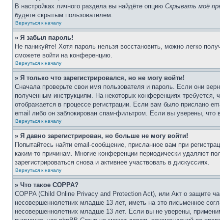
В настройках личного раздела вы найдёте опцию
Скрывать моё пр
будете скрытым пользователем.
Вернуться к началу
» Я забыл пароль!
Не паникуйте! Хотя пароль нельзя восстановить, можно легко пол
сможете войти на конференцию.
Вернуться к началу
» Я только что зарегистрировался, но не могу войти!
Сначала проверьте свои имя пользователя и пароль. Если они верн
полученным инструкциям. На некоторых конференциях требуется, 
отображается в процессе регистрации. Если вам было прислано em
email либо он заблокирован спам-фильтром. Если вы уверены, что 
Вернуться к началу
» Я давно зарегистрирован, но больше не могу войти!
Попытайтесь найти email-сообщение, присланное вам при регистрац
каким-то причинам. Многие конференции периодически удаляют по
зарегистрироваться снова и активнее участвовать в дискуссиях.
Вернуться к началу
» Что такое COPPA?
COPPA (Child Online Privacy and Protection Act), или Акт о защите
несовершеннолетних младше 13 лет, иметь на это письменное согл
несовершеннолетних младше 13 лет. Если вы не уверены, применим