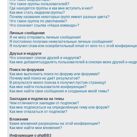
Что такое группы пользователей?
Где находятся группы и как мне вступить в них?
Как мне стать лидером группы?
Почему названия некоторых групп имеют разные цвета?
Что такое группа по умолчанию?
Что означает ссылка «Наша команда»?
Личные сообщения
Я не могу отправить личные сообщения!
Я постоянно получаю нежелательные личные сообщения!
Я получил спам или оскорбительный email от кого-то с этой конференци
Друзья и недруги
Что означают списки друзей и недругов?
Как мне добавлять/удалять пользователей в списках моих друзей и недр
Поиск по форумам
Как мне выполнить поиск по форуму или форумам?
Почему мой поиск не даёт результатов?
В результате моего поиска я получил пустую страницу!
Как мне найти пользователя конференции?
Как мне найти свои сообщения и созданные мной темы?
Закладки и подписка на темы
Чем отличаются закладки от подписки?
Как мне подписаться на определённую тему или форум?
Как мне отказаться от подписки?
Вложения
Какие вложения разрешены на этой конференции?
Как мне найти мои вложения?
Информация о phpBB3