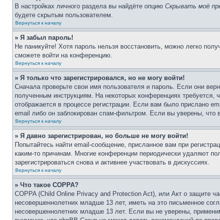
В настройках личного раздела вы найдёте опцию
Скрывать моё пр
будете скрытым пользователем.
Вернуться к началу
» Я забыл пароль!
Не паникуйте! Хотя пароль нельзя восстановить, можно легко пол
сможете войти на конференцию.
Вернуться к началу
» Я только что зарегистрировался, но не могу войти!
Сначала проверьте свои имя пользователя и пароль. Если они верн
полученным инструкциям. На некоторых конференциях требуется, 
отображается в процессе регистрации. Если вам было прислано em
email либо он заблокирован спам-фильтром. Если вы уверены, что 
Вернуться к началу
» Я давно зарегистрирован, но больше не могу войти!
Попытайтесь найти email-сообщение, присланное вам при регистрац
каким-то причинам. Многие конференции периодически удаляют по
зарегистрироваться снова и активнее участвовать в дискуссиях.
Вернуться к началу
» Что такое COPPA?
COPPA (Child Online Privacy and Protection Act), или Акт о защите
несовершеннолетних младше 13 лет, иметь на это письменное согл
несовершеннолетних младше 13 лет. Если вы не уверены, применим