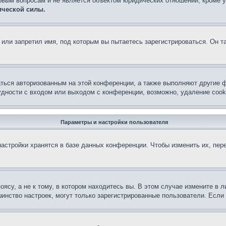
овым вопросам и не является объектом юридических отношений, кроме 
ической силы.
или запретил имя, под которым вы пытаетесь зарегистрироваться. Он т
аться авторизованным на этой конференции, а также выполняют другие ф
дности с входом или выходом с конференции, возможно, удаление cook
Параметры и настройки пользователя
астройки хранятся в базе данных конференции. Чтобы изменить их, пер
су, а не к тому, в котором находитесь вы. В этом случае измените в ли
льшинство настроек, могут только зарегистрированные пользователи. Есл