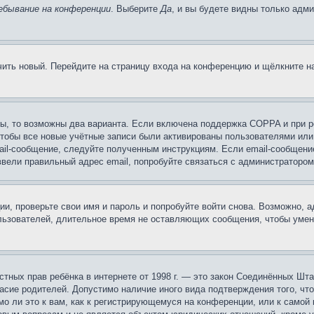
ебывание на конференции
. Выберите
Да
, и вы будете видны только адм
учить новый. Перейдите на страницу входа на конференцию и щёлкните 
ы, то возможны два варианта. Если включена поддержка COPPA и при ре
чтобы все новые учётные записи были активированы пользователями или
ail-сообщение, следуйте полученным инструкциям. Если email-сообщение
ввели правильный адрес email, попробуйте связаться с администратором
ии, проверьте свои имя и пароль и попробуйте войти снова. Возможно,
льзователей, длительное время не оставляющих сообщения, чтобы умен
 частных прав ребёнка в интернете от 1998 г. — это закон Соединённых 
асие родителей. Допустимо наличие иного вида подтверждения того, чт
о ли это к вам, как к регистрирующемуся на конференции, или к самой