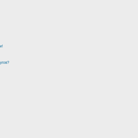
и!
угов?