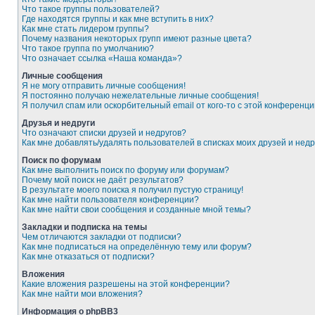
Что такое группы пользователей?
Где находятся группы и как мне вступить в них?
Как мне стать лидером группы?
Почему названия некоторых групп имеют разные цвета?
Что такое группа по умолчанию?
Что означает ссылка «Наша команда»?
Личные сообщения
Я не могу отправить личные сообщения!
Я постоянно получаю нежелательные личные сообщения!
Я получил спам или оскорбительный email от кого-то с этой конференци
Друзья и недруги
Что означают списки друзей и недругов?
Как мне добавлять/удалять пользователей в списках моих друзей и недр
Поиск по форумам
Как мне выполнить поиск по форуму или форумам?
Почему мой поиск не даёт результатов?
В результате моего поиска я получил пустую страницу!
Как мне найти пользователя конференции?
Как мне найти свои сообщения и созданные мной темы?
Закладки и подписка на темы
Чем отличаются закладки от подписки?
Как мне подписаться на определённую тему или форум?
Как мне отказаться от подписки?
Вложения
Какие вложения разрешены на этой конференции?
Как мне найти мои вложения?
Информация о phpBB3