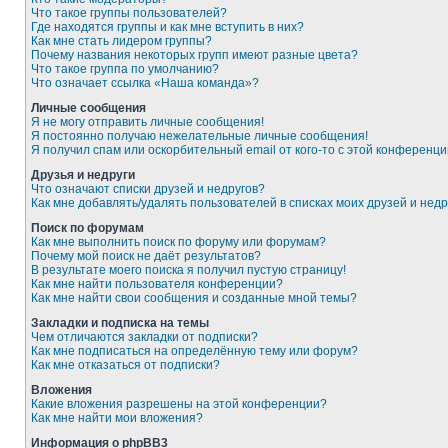
Что такое группы пользователей?
Где находятся группы и как мне вступить в них?
Как мне стать лидером группы?
Почему названия некоторых групп имеют разные цвета?
Что такое группа по умолчанию?
Что означает ссылка «Наша команда»?
Личные сообщения
Я не могу отправить личные сообщения!
Я постоянно получаю нежелательные личные сообщения!
Я получил спам или оскорбительный email от кого-то с этой конференци
Друзья и недруги
Что означают списки друзей и недругов?
Как мне добавлять/удалять пользователей в списках моих друзей и недр
Поиск по форумам
Как мне выполнить поиск по форуму или форумам?
Почему мой поиск не даёт результатов?
В результате моего поиска я получил пустую страницу!
Как мне найти пользователя конференции?
Как мне найти свои сообщения и созданные мной темы?
Закладки и подписка на темы
Чем отличаются закладки от подписки?
Как мне подписаться на определённую тему или форум?
Как мне отказаться от подписки?
Вложения
Какие вложения разрешены на этой конференции?
Как мне найти мои вложения?
Информация о phpBB3