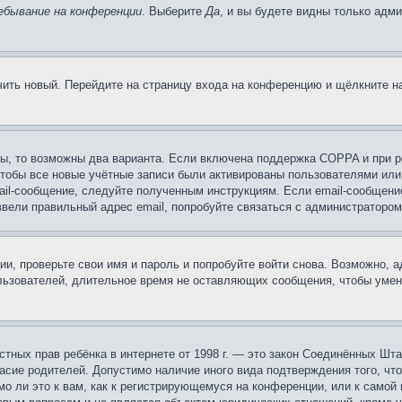
ебывание на конференции
. Выберите
Да
, и вы будете видны только адм
учить новый. Перейдите на страницу входа на конференцию и щёлкните 
ы, то возможны два варианта. Если включена поддержка COPPA и при ре
чтобы все новые учётные записи были активированы пользователями или
ail-сообщение, следуйте полученным инструкциям. Если email-сообщение
ввели правильный адрес email, попробуйте связаться с администратором
ии, проверьте свои имя и пароль и попробуйте войти снова. Возможно,
льзователей, длительное время не оставляющих сообщения, чтобы умен
 частных прав ребёнка в интернете от 1998 г. — это закон Соединённых 
асие родителей. Допустимо наличие иного вида подтверждения того, чт
о ли это к вам, как к регистрирующемуся на конференции, или к самой