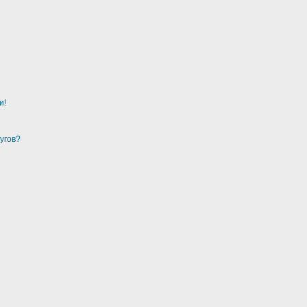
и!
угов?