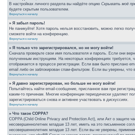
В настройках личного раздела вы найдёте опцию
Скрывать моё пр
будете скрытым пользователем.
Вернуться к началу
» Я забыл пароль!
Не паникуйте! Хотя пароль нельзя восстановить, можно легко пол
сможете войти на конференцию.
Вернуться к началу
» Я только что зарегистрировался, но не могу войти!
Сначала проверьте свои имя пользователя и пароль. Если они верн
полученным инструкциям. На некоторых конференциях требуется, 
отображается в процессе регистрации. Если вам было прислано em
email либо он заблокирован спам-фильтром. Если вы уверены, что 
Вернуться к началу
» Я давно зарегистрирован, но больше не могу войти!
Попытайтесь найти email-сообщение, присланное вам при регистрац
каким-то причинам. Многие конференции периодически удаляют по
зарегистрироваться снова и активнее участвовать в дискуссиях.
Вернуться к началу
» Что такое COPPA?
COPPA (Child Online Privacy and Protection Act), или Акт о защите
несовершеннолетних младше 13 лет, иметь на это письменное согл
несовершеннолетних младше 13 лет. Если вы не уверены, применим