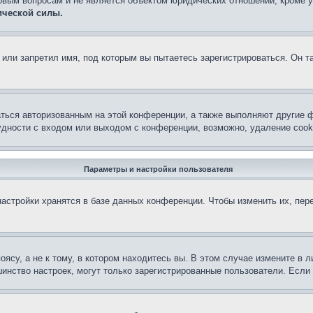
овым вопросам и не является объектом юридических отношений, кроме 
ической силы.
или запретил имя, под которым вы пытаетесь зарегистрироваться. Он т
аться авторизованным на этой конференции, а также выполняют другие ф
дности с входом или выходом с конференции, возможно, удаление cook
Параметры и настройки пользователя
астройки хранятся в базе данных конференции. Чтобы изменить их, пер
су, а не к тому, в котором находитесь вы. В этом случае измените в ли
льшинство настроек, могут только зарегистрированные пользователи. Есл