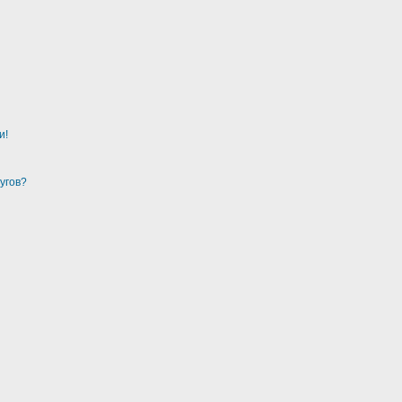
и!
угов?