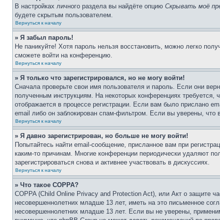
В настройках личного раздела вы найдёте опцию
Скрывать моё пр
будете скрытым пользователем.
Вернуться к началу
» Я забыл пароль!
Не паникуйте! Хотя пароль нельзя восстановить, можно легко пол
сможете войти на конференцию.
Вернуться к началу
» Я только что зарегистрировался, но не могу войти!
Сначала проверьте свои имя пользователя и пароль. Если они верн
полученным инструкциям. На некоторых конференциях требуется, 
отображается в процессе регистрации. Если вам было прислано em
email либо он заблокирован спам-фильтром. Если вы уверены, что 
Вернуться к началу
» Я давно зарегистрирован, но больше не могу войти!
Попытайтесь найти email-сообщение, присланное вам при регистрац
каким-то причинам. Многие конференции периодически удаляют по
зарегистрироваться снова и активнее участвовать в дискуссиях.
Вернуться к началу
» Что такое COPPA?
COPPA (Child Online Privacy and Protection Act), или Акт о защите
несовершеннолетних младше 13 лет, иметь на это письменное согл
несовершеннолетних младше 13 лет. Если вы не уверены, применим