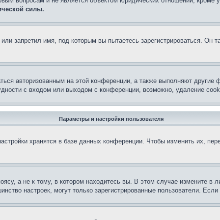
овым вопросам и не является объектом юридических отношений, кроме 
ической силы.
или запретил имя, под которым вы пытаетесь зарегистрироваться. Он т
аться авторизованным на этой конференции, а также выполняют другие ф
дности с входом или выходом с конференции, возможно, удаление cook
Параметры и настройки пользователя
астройки хранятся в базе данных конференции. Чтобы изменить их, пер
су, а не к тому, в котором находитесь вы. В этом случае измените в ли
льшинство настроек, могут только зарегистрированные пользователи. Есл