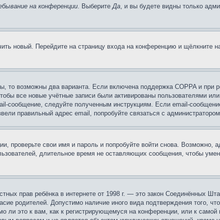
ебывание на конференции
. Выберите
Да
, и вы будете видны только адм
учить новый. Перейдите на страницу входа на конференцию и щёлкните 
ы, то возможны два варианта. Если включена поддержка COPPA и при ре
чтобы все новые учётные записи были активированы пользователями или
ail-сообщение, следуйте полученным инструкциям. Если email-сообщение
ввели правильный адрес email, попробуйте связаться с администратором
ии, проверьте свои имя и пароль и попробуйте войти снова. Возможно,
льзователей, длительное время не оставляющих сообщения, чтобы умен
 частных прав ребёнка в интернете от 1998 г. — это закон Соединённых 
асие родителей. Допустимо наличие иного вида подтверждения того, чт
о ли это к вам, как к регистрирующемуся на конференции, или к самой