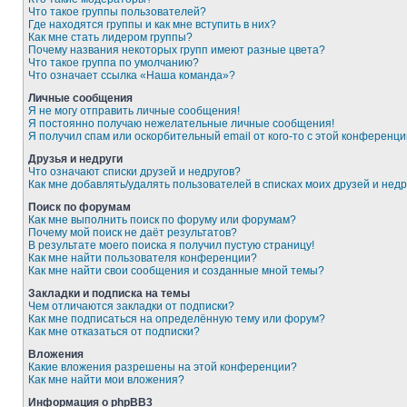
Что такое группы пользователей?
Где находятся группы и как мне вступить в них?
Как мне стать лидером группы?
Почему названия некоторых групп имеют разные цвета?
Что такое группа по умолчанию?
Что означает ссылка «Наша команда»?
Личные сообщения
Я не могу отправить личные сообщения!
Я постоянно получаю нежелательные личные сообщения!
Я получил спам или оскорбительный email от кого-то с этой конференци
Друзья и недруги
Что означают списки друзей и недругов?
Как мне добавлять/удалять пользователей в списках моих друзей и недр
Поиск по форумам
Как мне выполнить поиск по форуму или форумам?
Почему мой поиск не даёт результатов?
В результате моего поиска я получил пустую страницу!
Как мне найти пользователя конференции?
Как мне найти свои сообщения и созданные мной темы?
Закладки и подписка на темы
Чем отличаются закладки от подписки?
Как мне подписаться на определённую тему или форум?
Как мне отказаться от подписки?
Вложения
Какие вложения разрешены на этой конференции?
Как мне найти мои вложения?
Информация о phpBB3