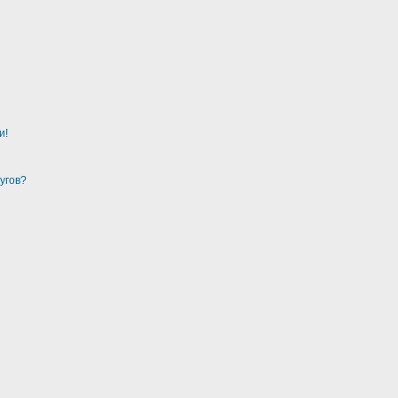
и!
угов?