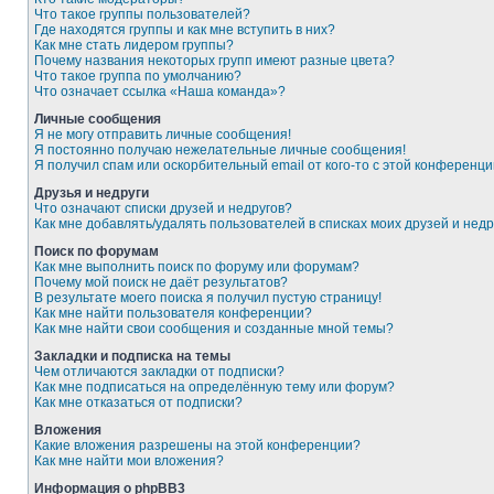
Что такое группы пользователей?
Где находятся группы и как мне вступить в них?
Как мне стать лидером группы?
Почему названия некоторых групп имеют разные цвета?
Что такое группа по умолчанию?
Что означает ссылка «Наша команда»?
Личные сообщения
Я не могу отправить личные сообщения!
Я постоянно получаю нежелательные личные сообщения!
Я получил спам или оскорбительный email от кого-то с этой конференци
Друзья и недруги
Что означают списки друзей и недругов?
Как мне добавлять/удалять пользователей в списках моих друзей и недр
Поиск по форумам
Как мне выполнить поиск по форуму или форумам?
Почему мой поиск не даёт результатов?
В результате моего поиска я получил пустую страницу!
Как мне найти пользователя конференции?
Как мне найти свои сообщения и созданные мной темы?
Закладки и подписка на темы
Чем отличаются закладки от подписки?
Как мне подписаться на определённую тему или форум?
Как мне отказаться от подписки?
Вложения
Какие вложения разрешены на этой конференции?
Как мне найти мои вложения?
Информация о phpBB3