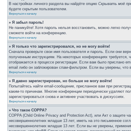
В настройках личного раздела вы найдёте опцию
Скрывать моё пр
будете скрытым пользователем.
Вернуться к началу
» Я забыл пароль!
Не паникуйте! Хотя пароль нельзя восстановить, можно легко пол
сможете войти на конференцию.
Вернуться к началу
» Я только что зарегистрировался, но не могу войти!
Сначала проверьте свои имя пользователя и пароль. Если они верн
полученным инструкциям. На некоторых конференциях требуется, 
отображается в процессе регистрации. Если вам было прислано em
email либо он заблокирован спам-фильтром. Если вы уверены, что 
Вернуться к началу
» Я давно зарегистрирован, но больше не могу войти!
Попытайтесь найти email-сообщение, присланное вам при регистрац
каким-то причинам. Многие конференции периодически удаляют по
зарегистрироваться снова и активнее участвовать в дискуссиях.
Вернуться к началу
» Что такое COPPA?
COPPA (Child Online Privacy and Protection Act), или Акт о защите
несовершеннолетних младше 13 лет, иметь на это письменное согл
несовершеннолетних младше 13 лет. Если вы не уверены, применим