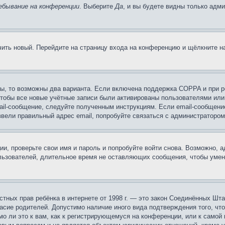
ебывание на конференции
. Выберите
Да
, и вы будете видны только адм
учить новый. Перейдите на страницу входа на конференцию и щёлкните 
ы, то возможны два варианта. Если включена поддержка COPPA и при ре
чтобы все новые учётные записи были активированы пользователями или
ail-сообщение, следуйте полученным инструкциям. Если email-сообщение
ввели правильный адрес email, попробуйте связаться с администратором
ии, проверьте свои имя и пароль и попробуйте войти снова. Возможно,
льзователей, длительное время не оставляющих сообщения, чтобы умен
 частных прав ребёнка в интернете от 1998 г. — это закон Соединённых 
асие родителей. Допустимо наличие иного вида подтверждения того, чт
о ли это к вам, как к регистрирующемуся на конференции, или к самой