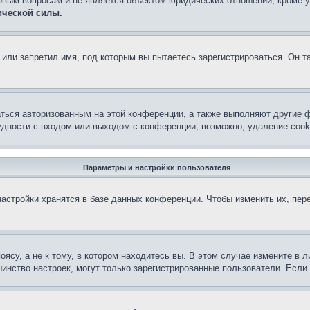
овым вопросам и не является объектом юридических отношений, кроме 
ической силы.
или запретил имя, под которым вы пытаетесь зарегистрироваться. Он т
аться авторизованным на этой конференции, а также выполняют другие ф
дности с входом или выходом с конференции, возможно, удаление cook
Параметры и настройки пользователя
астройки хранятся в базе данных конференции. Чтобы изменить их, пер
су, а не к тому, в котором находитесь вы. В этом случае измените в ли
льшинство настроек, могут только зарегистрированные пользователи. Есл