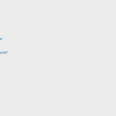
и!
угов?