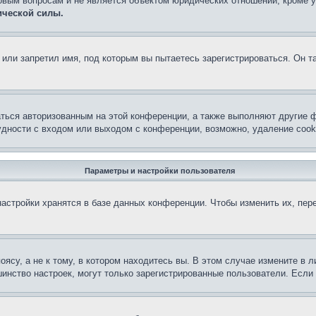
овым вопросам и не является объектом юридических отношений, кроме 
ической силы.
или запретил имя, под которым вы пытаетесь зарегистрироваться. Он т
аться авторизованным на этой конференции, а также выполняют другие ф
дности с входом или выходом с конференции, возможно, удаление cook
Параметры и настройки пользователя
астройки хранятся в базе данных конференции. Чтобы изменить их, пер
су, а не к тому, в котором находитесь вы. В этом случае измените в ли
льшинство настроек, могут только зарегистрированные пользователи. Есл