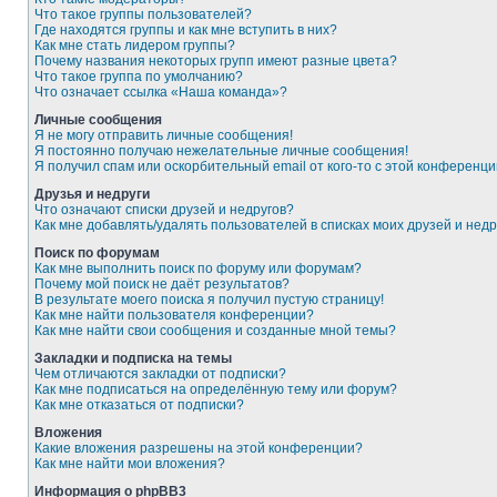
Что такое группы пользователей?
Где находятся группы и как мне вступить в них?
Как мне стать лидером группы?
Почему названия некоторых групп имеют разные цвета?
Что такое группа по умолчанию?
Что означает ссылка «Наша команда»?
Личные сообщения
Я не могу отправить личные сообщения!
Я постоянно получаю нежелательные личные сообщения!
Я получил спам или оскорбительный email от кого-то с этой конференци
Друзья и недруги
Что означают списки друзей и недругов?
Как мне добавлять/удалять пользователей в списках моих друзей и недр
Поиск по форумам
Как мне выполнить поиск по форуму или форумам?
Почему мой поиск не даёт результатов?
В результате моего поиска я получил пустую страницу!
Как мне найти пользователя конференции?
Как мне найти свои сообщения и созданные мной темы?
Закладки и подписка на темы
Чем отличаются закладки от подписки?
Как мне подписаться на определённую тему или форум?
Как мне отказаться от подписки?
Вложения
Какие вложения разрешены на этой конференции?
Как мне найти мои вложения?
Информация о phpBB3