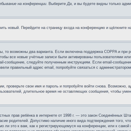
ебывание на конференции
. Выберите
Да
, и вы будете видны только адм
учить новый. Перейдите на страницу входа на конференцию и щёлкните 
ы, то возможны два варианта. Если включена поддержка COPPA и при ре
чтобы все новые учётные записи были активированы пользователями или
ail-сообщение, следуйте полученным инструкциям. Если email-сообщение
ввели правильный адрес email, попробуйте связаться с администратором
ии, проверьте свои имя и пароль и попробуйте войти снова. Возможно,
льзователей, длительное время не оставляющих сообщения, чтобы умен
 частных прав ребёнка в интернете от 1998 г. — это закон Соединённых 
асие родителей. Допустимо наличие иного вида подтверждения того, чт
о ли это к вам, как к регистрирующемуся на конференции, или к самой