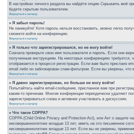
В настройках личного раздела вы найдёте опцию
Скрывать моё пр
будете скрытым пользователем.
Вернуться к началу
» Я забыл пароль!
Не паникуйте! Хотя пароль нельзя восстановить, можно легко пол
сможете войти на конференцию.
Вернуться к началу
» Я только что зарегистрировался, но не могу войти!
Сначала проверьте свои имя пользователя и пароль. Если они верн
полученным инструкциям. На некоторых конференциях требуется, 
отображается в процессе регистрации. Если вам было прислано em
email либо он заблокирован спам-фильтром. Если вы уверены, что 
Вернуться к началу
» Я давно зарегистрирован, но больше не могу войти!
Попытайтесь найти email-сообщение, присланное вам при регистрац
каким-то причинам. Многие конференции периодически удаляют по
зарегистрироваться снова и активнее участвовать в дискуссиях.
Вернуться к началу
» Что такое COPPA?
COPPA (Child Online Privacy and Protection Act), или Акт о защите
несовершеннолетних младше 13 лет, иметь на это письменное согл
несовершеннолетних младше 13 лет. Если вы не уверены, применим