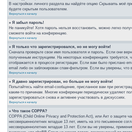
В настройках личного раздела вы найдёте опцию
Скрывать моё пр
будете скрытым пользователем.
Вернуться к началу
» Я забыл пароль!
Не паникуйте! Хотя пароль нельзя восстановить, можно легко пол
сможете войти на конференцию.
Вернуться к началу
» Я только что зарегистрировался, но не могу войти!
Сначала проверьте свои имя пользователя и пароль. Если они верн
полученным инструкциям. На некоторых конференциях требуется, 
отображается в процессе регистрации. Если вам было прислано em
email либо он заблокирован спам-фильтром. Если вы уверены, что 
Вернуться к началу
» Я давно зарегистрирован, но больше не могу войти!
Попытайтесь найти email-сообщение, присланное вам при регистрац
каким-то причинам. Многие конференции периодически удаляют по
зарегистрироваться снова и активнее участвовать в дискуссиях.
Вернуться к началу
» Что такое COPPA?
COPPA (Child Online Privacy and Protection Act), или Акт о защите
несовершеннолетних младше 13 лет, иметь на это письменное согл
несовершеннолетних младше 13 лет. Если вы не уверены, применим