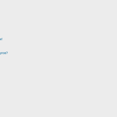
и!
угов?