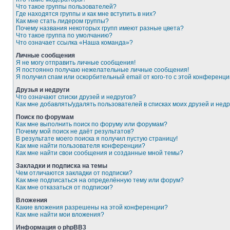
Что такое группы пользователей?
Где находятся группы и как мне вступить в них?
Как мне стать лидером группы?
Почему названия некоторых групп имеют разные цвета?
Что такое группа по умолчанию?
Что означает ссылка «Наша команда»?
Личные сообщения
Я не могу отправить личные сообщения!
Я постоянно получаю нежелательные личные сообщения!
Я получил спам или оскорбительный email от кого-то с этой конференци
Друзья и недруги
Что означают списки друзей и недругов?
Как мне добавлять/удалять пользователей в списках моих друзей и недр
Поиск по форумам
Как мне выполнить поиск по форуму или форумам?
Почему мой поиск не даёт результатов?
В результате моего поиска я получил пустую страницу!
Как мне найти пользователя конференции?
Как мне найти свои сообщения и созданные мной темы?
Закладки и подписка на темы
Чем отличаются закладки от подписки?
Как мне подписаться на определённую тему или форум?
Как мне отказаться от подписки?
Вложения
Какие вложения разрешены на этой конференции?
Как мне найти мои вложения?
Информация о phpBB3