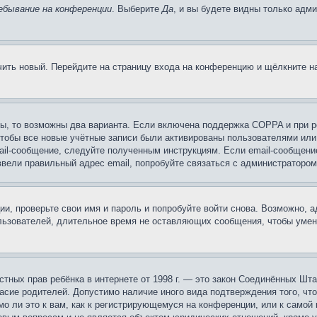
ебывание на конференции
. Выберите
Да
, и вы будете видны только адм
учить новый. Перейдите на страницу входа на конференцию и щёлкните 
ы, то возможны два варианта. Если включена поддержка COPPA и при ре
чтобы все новые учётные записи были активированы пользователями или
ail-сообщение, следуйте полученным инструкциям. Если email-сообщение
ввели правильный адрес email, попробуйте связаться с администратором
ии, проверьте свои имя и пароль и попробуйте войти снова. Возможно,
льзователей, длительное время не оставляющих сообщения, чтобы умен
 частных прав ребёнка в интернете от 1998 г. — это закон Соединённых 
асие родителей. Допустимо наличие иного вида подтверждения того, чт
о ли это к вам, как к регистрирующемуся на конференции, или к самой