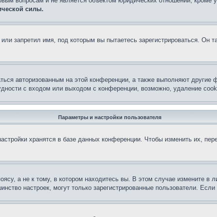
овым вопросам и не является объектом юридических отношений, кроме 
ической силы.
или запретил имя, под которым вы пытаетесь зарегистрироваться. Он т
аться авторизованным на этой конференции, а также выполняют другие ф
дности с входом или выходом с конференции, возможно, удаление cook
Параметры и настройки пользователя
астройки хранятся в базе данных конференции. Чтобы изменить их, пер
су, а не к тому, в котором находитесь вы. В этом случае измените в ли
льшинство настроек, могут только зарегистрированные пользователи. Есл